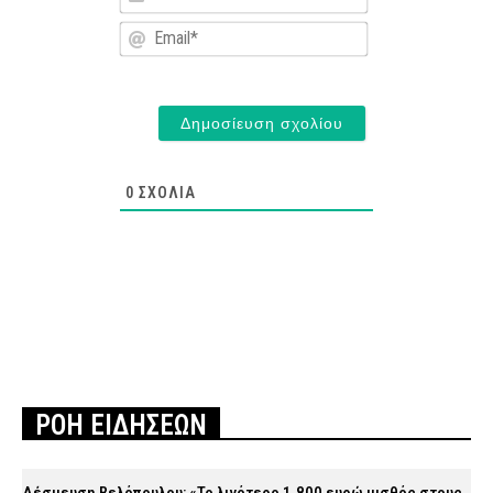
Email*
0
ΣΧΌΛΙΑ
ΡΟΗ ΕΙΔΗΣΕΩΝ
Δέσμευση Βελόπουλου: «Το λιγότερο 1.800 ευρώ μισθός στους