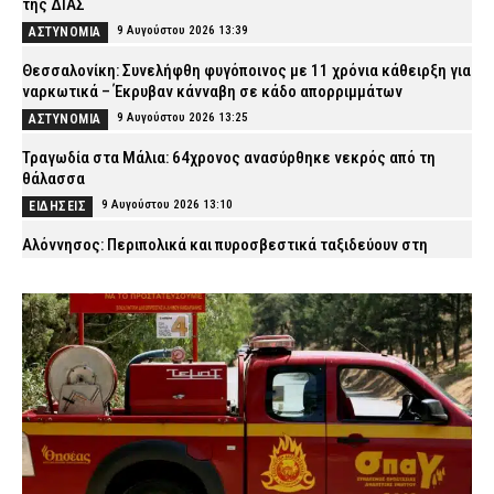
της ΔΙΑΣ
9 Αυγούστου 2026 13:39
ΑΣΤΥΝΟΜΙΑ
Θεσσαλονίκη: Συνελήφθη φυγόποινος με 11 χρόνια κάθειρξη για
ναρκωτικά – Έκρυβαν κάνναβη σε κάδο απορριμμάτων
9 Αυγούστου 2026 13:25
ΑΣΤΥΝΟΜΙΑ
Τραγωδία στα Μάλια: 64χρονος ανασύρθηκε νεκρός από τη
θάλασσα
9 Αυγούστου 2026 13:10
ΕΙΔΗΣΕΙΣ
Αλόννησος: Περιπολικά και πυροσβεστικά ταξιδεύουν στη
Σκόπελο για να βάλουν καύσιμα – «Πρέπει να δοθεί λύση άμεσα»
9 Αυγούστου 2026 12:57
ΣΩΜΑΤΑ ΑΣΦΑΛΕΙΑΣ
Ιωάννινα: Άνδρας έκλεψε φωτοβολταϊκό πάνελ από στάση
λεωφορείου – Συνελήφθη από την ΕΛ.ΑΣ.
9 Αυγούστου 2026 12:42
ΑΣΤΥΝΟΜΙΑ
Συναγερμός στο Λουτράκι: 75χρονος βρέθηκε νεκρός δίπλα σε
κάδους σκουπιδιών
9 Αυγούστου 2026 12:28
ΑΣΤΥΝΟΜΙΑ