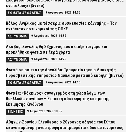
ένστολους» (βίντεο)
9 Αυγούστου 2026 14:53
ΣΩΜΑΤΑ ΑΣΦΑΛΕΙΑΣ
Βόλος: Ανήλικος με τέσσερις συσκευασίες κάνναβης – Τον
εντόπισαν αστυνομικοί της ΟΠΚΕ
9 Αυγούστου 2026 14:39
ΑΣΤΥΝΟΜΙΑ
Λέσβος: Συνελήφθη 23χρονος που πέταξε τσιγάρο και
προκλήθηκε φωτιά σε ξερά χόρτα
9 Αυγούστου 2026 14:25
ΑΣΤΥΝΟΜΙΑ
Φωτιά σε σπίτι στην Αργολίδα: Τραυματίστηκε o Διοικητής
Πυροσβεστικής Υπηρεσίας Ναυπλίου μετά από έκρηξη (βίντεο)
9 Αυγούστου 2026 14:10
ΣΩΜΑΤΑ ΑΣΦΑΛΕΙΑΣ
Φωτιές: «Κόκκινος» συναγερμός στη χώρα λόγω των
θυελλωδών ανέμων – Έκτακτη σύσκεψη της επιτροπής
Εκτίμησης Κινδύνου
9 Αυγούστου 2026 13:55
ΕΙΔΗΣΕΙΣ
Αθηνών-Σουνίου: Ελεύθερος ο 20χρονος οδηγός του ΙΧ που
έκανε παράνομη αναστροφή και τραυμάτισε δύο αστυνομικούς