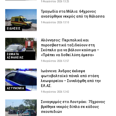
9 Αυγούστου 2026 13:25
Τραγωδία στα Μάλια: 64χρονος
ανασύρθηκε νεκρός από τη θάλασσα
9 Αυγούστου 2026 13:10
ΕΙΔΗΣΕΙΣ
Αλόννησος: Περιπολικά και
πυροσβεστικά ταξιδεύουν στη
Σκόπελο για να βάλουν καύσιμα –
ΣΩΜΑΤΑ
«Πρέπει να δοθεί λύση άμεσα»
ΑΣΦΑΛΕΙΑΣ
9 Αυγούστου 2026 12:57
Ιωάννινα: Άνδρας έκλεψε
φωτοβολταϊκό πάνελ από στάση
λεωφορείου – Συνελήφθη από την
ΕΛ.ΑΣ.
ΑΣΤΥΝΟΜΙΑ
9 Αυγούστου 2026 12:42
Συναγερμός στο Λουτράκι: 75χρονος
βρέθηκε νεκρός δίπλα σε κάδους
σκουπιδιών