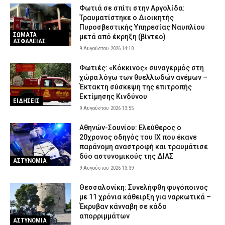
ευρώ η αξία του παράνομου φορτίου, συνελήφθη ο οδηγός
Φωτιά σε σπίτι στην Αργολίδα:
Τραυματίστηκε o Διοικητής
9 Αυγούστου 2026 07:14
ΑΣΤΥΝΟΜΙΑ
Πυροσβεστικής Υπηρεσίας Ναυπλίου
ΣΩΜΑΤΑ
Κίνδυνος πυρκαγιάς: Σε κατάσταση «Red Code» η Αττική και
μετά από έκρηξη (βίντεο)
ΑΣΦΑΛΕΙΑΣ
άλλες πέντε περιοχές – Σε πλήρη κινητοποίηση ο κρατικός
9 Αυγούστου 2026 14:10
μηχανισμός (χάρτης)
Φωτιές: «Κόκκινος» συναγερμός στη
9 Αυγούστου 2026 07:02
ΕΙΔΗΣΕΙΣ
χώρα λόγω των θυελλωδών ανέμων –
Έκτακτη σύσκεψη της επιτροπής
Εκτίμησης Κινδύνου
ΕΙΔΗΣΕΙΣ
9 Αυγούστου 2026 13:55
Αθηνών-Σουνίου: Ελεύθερος ο
20χρονος οδηγός του ΙΧ που έκανε
παράνομη αναστροφή και τραυμάτισε
δύο αστυνομικούς της ΔΙΑΣ
ΑΣΤΥΝΟΜΙΑ
9 Αυγούστου 2026 13:39
Θεσσαλονίκη: Συνελήφθη φυγόποινος
με 11 χρόνια κάθειρξη για ναρκωτικά –
Έκρυβαν κάνναβη σε κάδο
απορριμμάτων
ΑΣΤΥΝΟΜΙΑ