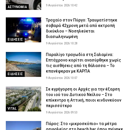
9 Αυγούστου 2026 10:42
ΑΣΤΥΝΟΜΙΑ
Τροχαίο στον Πύργο: Τραυματίστηκε
σοβαρά 42χρονη μετά από εκτροπή
δικύκλου – Νοσηλεύεται
διασωληνωμένη
ΕΙΔΗΣΕΙΣ
9 Αυγούστου 2026 10:28
Παραλίγο τραγωδία στη Σαλαμίνα:
Επτάχρονο κορίτσι ανασύρθηκε χωρίς
τις αισθήσεις από τη θάλασσα – Το
επανέφεραν με ΚΑΡΠΑ
ΕΙΔΗΣΕΙΣ
9 Αυγούστου 2026 10:07
Σε εγρήγορση οι Αρχές για την έξαρση
του ιού του Δυτικού Νείλου – Στο
επίκεντρο η Αττική, ποιοι κινδυνεύουν
περισσότερο
VITAL
9 Αυγούστου 2026 09:53
Πάρος: Στο «μικροσκόπιο» τα μέτρα
ασφαλείας στο beach bar όπου πνίγηκε