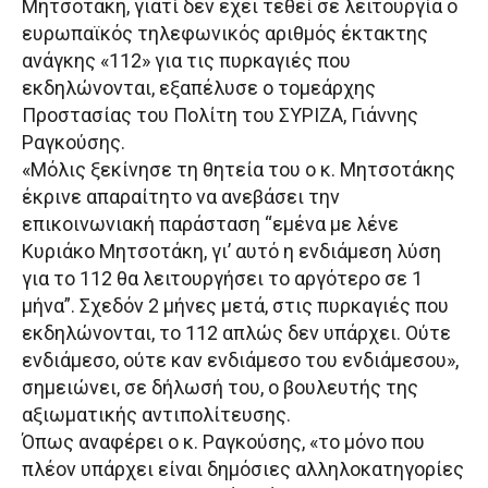
Μητσοτάκη, γιατί δεν έχει τεθεί σε λειτουργία ο
ευρωπαϊκός τηλεφωνικός αριθμός έκτακτης
ανάγκης «112» για τις πυρκαγιές που
εκδηλώνονται, εξαπέλυσε ο τομεάρχης
Προστασίας του Πολίτη του ΣΥΡΙΖΑ, Γιάννης
Ραγκούσης.
«Μόλις ξεκίνησε τη θητεία του ο κ. Μητσοτάκης
έκρινε απαραίτητο να ανεβάσει την
επικοινωνιακή παράσταση “εμένα με λένε
Κυριάκο Μητσοτάκη, γι’ αυτό η ενδιάμεση λύση
για το 112 θα λειτουργήσει το αργότερο σε 1
μήνα”. Σχεδόν 2 μήνες μετά, στις πυρκαγιές που
εκδηλώνονται, το 112 απλώς δεν υπάρχει. Ούτε
ενδιάμεσο, ούτε καν ενδιάμεσο του ενδιάμεσου»,
σημειώνει, σε δήλωσή του, ο βουλευτής της
αξιωματικής αντιπολίτευσης.
Όπως αναφέρει ο κ. Ραγκούσης, «το μόνο που
πλέον υπάρχει είναι δημόσιες αλληλοκατηγορίες