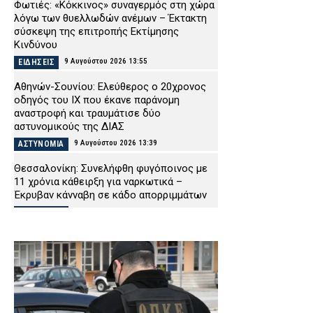
Φωτιές: «Κόκκινος» συναγερμός στη χώρα
λόγω των θυελλωδών ανέμων – Έκτακτη
σύσκεψη της επιτροπής Εκτίμησης
Κινδύνου
9 Αυγούστου 2026 13:55
ΕΙΔΗΣΕΙΣ
Αθηνών-Σουνίου: Ελεύθερος ο 20χρονος
οδηγός του ΙΧ που έκανε παράνομη
αναστροφή και τραυμάτισε δύο
αστυνομικούς της ΔΙΑΣ
9 Αυγούστου 2026 13:39
ΑΣΤΥΝΟΜΙΑ
Θεσσαλονίκη: Συνελήφθη φυγόποινος με
11 χρόνια κάθειρξη για ναρκωτικά –
Έκρυβαν κάνναβη σε κάδο απορριμμάτων
9 Αυγούστου 2026 13:25
ΑΣΤΥΝΟΜΙΑ
Τραγωδία στα Μάλια: 64χρονος
ανασύρθηκε νεκρός από τη θάλασσα
9 Αυγούστου 2026 13:10
ΕΙΔΗΣΕΙΣ
Αλόννησος: Περιπολικά και πυροσβεστικά
ταξιδεύουν στη Σκόπελο για να βάλουν