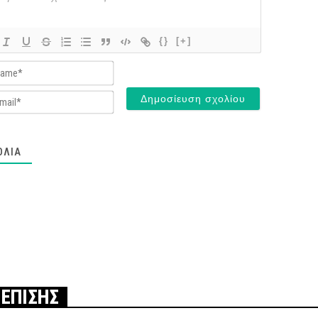
{}
[+]
Name*
Email*
ΌΛΙΑ
 ΕΠΙΣΗΣ