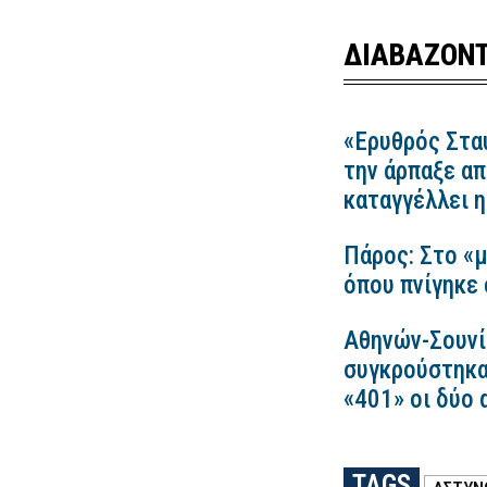
ΔΙΑΒΑΖΟΝΤ
«Ερυθρός Στα
την άρπαξε απ
καταγγέλλει
Πάρος: Στο «μ
όπου πνίγηκε 
Αθηνών-Σουνί
συγκρούστηκα
«401» οι δύο 
TAGS