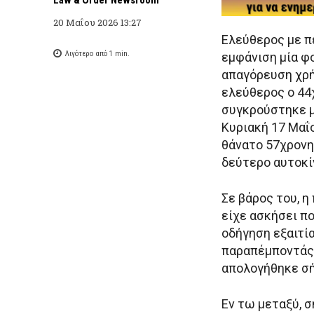
20 Μαΐου 2026 13:27
Ελεύθερος με π
Λιγότερο από 1
min.
εμφάνιση μία φο
απαγόρευση χρ
ελεύθερος o 44
συγκρούστηκε μ
Κυριακή 17 Μαΐ
θάνατο 57χρονη
δεύτερο αυτοκί
Σε βάρος του, 
είχε ασκήσει π
οδήγηση εξαιτί
παραπέμποντάς 
απολογήθηκε σή
Εν τω μεταξύ, σ