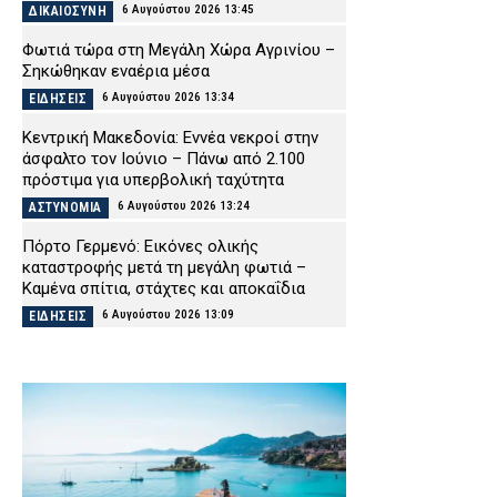
6 Αυγούστου 2026 13:45
ΔΙΚΑΙΟΣΥΝΗ
Φωτιά τώρα στη Μεγάλη Χώρα Αγρινίου –
Σηκώθηκαν εναέρια μέσα
6 Αυγούστου 2026 13:34
ΕΙΔΗΣΕΙΣ
Κεντρική Μακεδονία: Εννέα νεκροί στην
άσφαλτο τον Ιούνιο – Πάνω από 2.100
πρόστιμα για υπερβολική ταχύτητα
6 Αυγούστου 2026 13:24
ΑΣΤΥΝΟΜΙΑ
Πόρτο Γερμενό: Εικόνες ολικής
καταστροφής μετά τη μεγάλη φωτιά –
Καμένα σπίτια, στάχτες και αποκαΐδια
6 Αυγούστου 2026 13:09
ΕΙΔΗΣΕΙΣ
Λάρισα: Συνελήφθησαν δύο άτομα που
έκλεψαν μετασχηματιστή του ΔΕΔΔΗΕ
6 Αυγούστου 2026 12:59
ΑΣΤΥΝΟΜΙΑ
Ιός του Δυτικού Νείλου: 65 κρούσματα και
έξι θάνατοι στην Ελλάδα
6 Αυγούστου 2026 12:48
ΕΙΔΗΣΕΙΣ