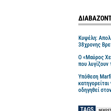
ΔΙΑΒΑΖΟΝΤ
Κυψέλη: Απολ
38χρονης Βρετ
Ο «Μαύρος Χε
που λυγίζουν
Υπόθεση Marfi
κατηγορείται 
οδηγηθεί στο
TAGS
ΝΕΚΡΈ