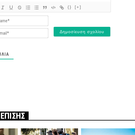
{}
[+]
Name*
Email*
ΌΛΙΑ
 ΕΠΙΣΗΣ