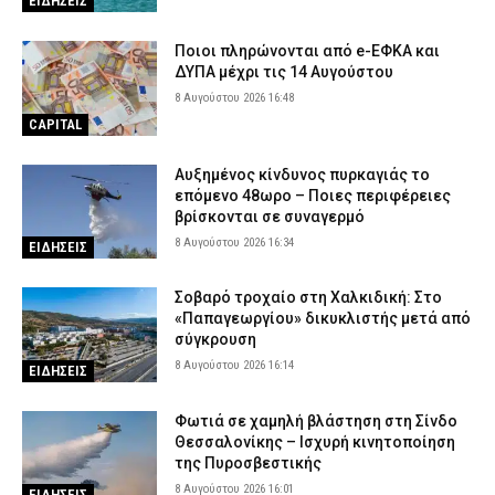
ΕΙΔΗΣΕΙΣ
Marfin: «Στις φωτογραφίες της επίθεσης δεν είναι η εντολέας
μου» λέει ο δικηγόρος της 46χρονης – «Η ίδια εξέταση είχε
γίνει και το 2022»
Ποιοι πληρώνονται από e-ΕΦΚΑ και
ΔΥΠΑ μέχρι τις 14 Αυγούστου
8 Αυγούστου 2026 10:00
ΑΣΤΥΝΟΜΙΑ
8 Αυγούστου 2026 16:48
CAPITAL
Αυξημένος κίνδυνος πυρκαγιάς το
επόμενο 48ωρο – Ποιες περιφέρειες
βρίσκονται σε συναγερμό
8 Αυγούστου 2026 16:34
ΕΙΔΗΣΕΙΣ
Σοβαρό τροχαίο στη Χαλκιδική: Στο
«Παπαγεωργίου» δικυκλιστής μετά από
σύγκρουση
8 Αυγούστου 2026 16:14
ΕΙΔΗΣΕΙΣ
Φωτιά σε χαμηλή βλάστηση στη Σίνδο
Θεσσαλονίκης – Ισχυρή κινητοποίηση
της Πυροσβεστικής
8 Αυγούστου 2026 16:01
ΕΙΔΗΣΕΙΣ