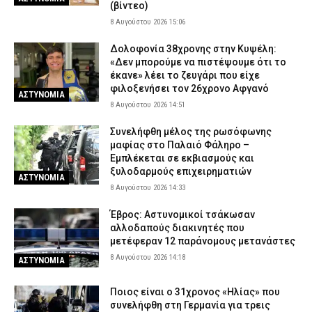
(βίντεο)
8 Αυγούστου 2026 15:06
Δολοφονία 38χρονης στην Κυψέλη:
«Δεν μπορούμε να πιστέψουμε ότι το
έκανε» λέει το ζευγάρι που είχε
φιλοξενήσει τον 26χρονο Αφγανό
ΑΣΤΥΝΟΜΙΑ
8 Αυγούστου 2026 14:51
Συνελήφθη μέλος της ρωσόφωνης
μαφίας στο Παλαιό Φάληρο –
Εμπλέκεται σε εκβιασμούς και
ξυλοδαρμούς επιχειρηματιών
ΑΣΤΥΝΟΜΙΑ
8 Αυγούστου 2026 14:33
Έβρος: Αστυνομικοί τσάκωσαν
αλλοδαπούς διακινητές που
μετέφεραν 12 παράνομους μετανάστες
8 Αυγούστου 2026 14:18
ΑΣΤΥΝΟΜΙΑ
Ποιος είναι ο 31χρονος «Ηλίας» που
συνελήφθη στη Γερμανία για τρεις