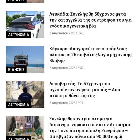
Λευκάδα: Συνελήφθη 58χρονος μετά
την καταγγελία της συντρόφου του για
ενδοοικογενειακή βία
8 Αυγούστου 2026 15:48
ΑΣΤΥΝΟΜΙΑ
Κέρκυρα: Απαγορεύτηκε ο απόπλους
πλοίου με 26 επιβάτες λόγω μηχανικής
βλάβης
8 Αυγούστου 2026 15:32
ΕΙΔΗΣΕΙΣ
Λυκαβηττός: Σε 57χρονη που
αγνοούνταν ανήκει η σορός – Από
πτώση ο θάνατός της
8 Αυγούστου 2026 15:17
ΑΣΤΥΝΟΜΙΑ
Συνελήφθησαν τρία άτομα για
διακίνηση ναρκωτικών στην Αττική και
την Πανεπιστημιούπολη Ζωγράφου –
Θα έβγαζαν πάνω από 90.000 ευρώ
ΑΣΤΥΝΟΜΙΑ