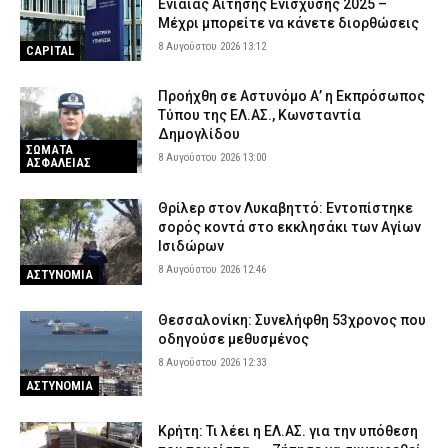
Ενιαίας Αίτησης Ενίσχυσης 2025 –
Μέχρι μπορείτε να κάνετε διορθώσεις
8 Αυγούστου 2026 13:12
CAPITAL
Προήχθη σε Αστυνόμο Α’ η Εκπρόσωπος
Τύπου της ΕΛ.ΑΣ., Κωνσταντία
Δημογλίδου
ΣΩΜΑΤΑ
8 Αυγούστου 2026 13:00
ΑΣΦΑΛΕΙΑΣ
Θρίλερ στον Λυκαβηττό: Εντοπίστηκε
σορός κοντά στο εκκλησάκι των Αγίων
Ισιδώρων
8 Αυγούστου 2026 12:46
ΑΣΤΥΝΟΜΙΑ
Θεσσαλονίκη: Συνελήφθη 53χρονος που
οδηγούσε μεθυσμένος
8 Αυγούστου 2026 12:33
ΑΣΤΥΝΟΜΙΑ
Κρήτη: Τι λέει η ΕΛ.ΑΣ. για την υπόθεση