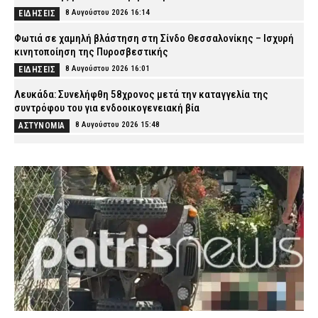
8 Αυγούστου 2026 16:14
ΕΙΔΗΣΕΙΣ
Φωτιά σε χαμηλή βλάστηση στη Σίνδο Θεσσαλονίκης – Ισχυρή
κινητοποίηση της Πυροσβεστικής
8 Αυγούστου 2026 16:01
ΕΙΔΗΣΕΙΣ
Λευκάδα: Συνελήφθη 58χρονος μετά την καταγγελία της
συντρόφου του για ενδοοικογενειακή βία
8 Αυγούστου 2026 15:48
ΑΣΤΥΝΟΜΙΑ
Κέρκυρα: Απαγορεύτηκε ο απόπλους πλοίου με 26 επιβάτες
λόγω μηχανικής βλάβης
8 Αυγούστου 2026 15:32
ΕΙΔΗΣΕΙΣ
Λυκαβηττός: Σε 57χρονη που αγνοούνταν ανήκει η σορός – Από
πτώση ο θάνατός της
8 Αυγούστου 2026 15:17
ΑΣΤΥΝΟΜΙΑ
Συνελήφθησαν τρία άτομα για διακίνηση ναρκωτικών στην
Αττική και την Πανεπιστημιούπολη Ζωγράφου – Θα έβγαζαν
πάνω από 90.000 ευρώ (βίντεο)
8 Αυγούστου 2026 15:06
ΑΣΤΥΝΟΜΙΑ