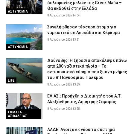
δολοφονίες μελών της Greek Mafia –
Θα εκδοθεί στην Ελλάδα
ΑΣΤΥΝΟΜΙΑ
8 Αυγούστου 2026 14:04
Συνελήφθησαν τέσσερα άτομα για
ναρκωτικά σε Λευκάδα και Κέρκυρα
8 Αυγούστου 2026 13:51
ΑΣΤΥΝΟΜΙΑ
Δούναβης: Η ξηρασία αποκάλυψε πάνω
από 200 ναζιστικά πλοία – Το
εντυπωσιακό εύρημα που ξυπνά μνήμες
του Β’ Παγκοσμίου Πολέμου
LIFE
8 Αυγούστου 2026 13:39
ΕΛ.ΑΣ.: Προήχθη ο Διοικητής του Α.Τ.
Αλεξάνδρειας, Δημήτρης Σαμαράς
8 Αυγούστου 2026 13:25
ΣΩΜΑΤΑ
ΑΣΦΑΛΕΙΑΣ
ΑΑΔΕ: Άνοιξε εκ νέου το σύστημα