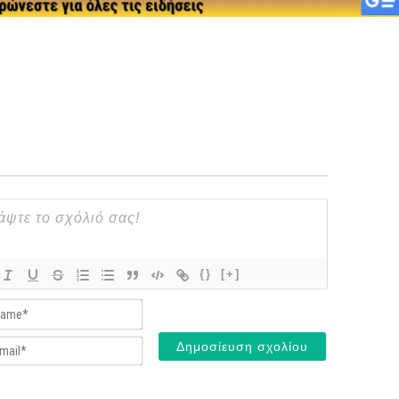
{}
[+]
Name*
Email*