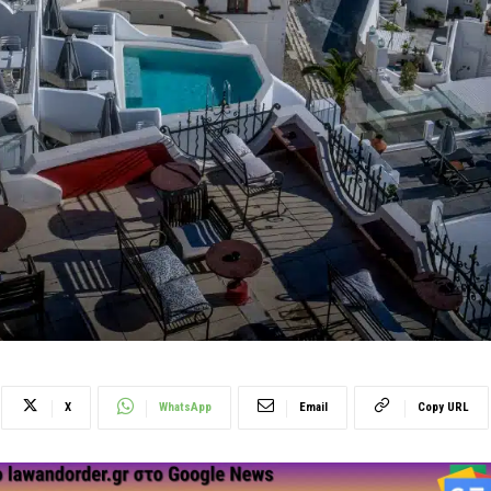
X
WhatsApp
Email
Copy URL