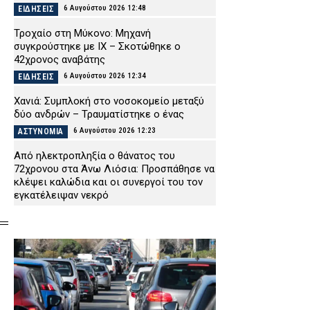
6 Αυγούστου 2026 12:48
ΕΙΔΗΣΕΙΣ
Τροχαίο στη Μύκονο: Μηχανή
συγκρούστηκε με ΙΧ – Σκοτώθηκε ο
42χρονος αναβάτης
6 Αυγούστου 2026 12:34
ΕΙΔΗΣΕΙΣ
Χανιά: Συμπλοκή στο νοσοκομείο μεταξύ
δύο ανδρών – Τραυματίστηκε ο ένας
6 Αυγούστου 2026 12:23
ΑΣΤΥΝΟΜΙΑ
Από ηλεκτροπληξία ο θάνατος του
72χρονου στα Άνω Λιόσια: Προσπάθησε να
κλέψει καλώδια και οι συνεργοί του τον
εγκατέλειψαν νεκρό
6 Αυγούστου 2026 12:08
ΑΣΤΥΝΟΜΙΑ
Σκιάθος: Βρετανίδα μέθυσε και προκάλεσε
επεισόδιο στο ξενοδοχείο και στο Κέντρο
Υγείας – Αντιστάθηκε κατά τη σύλληψή της
6 Αυγούστου 2026 11:51
ΑΣΤΥΝΟΜΙΑ
Θεσσαλονίκη: Χειροπέδες σε δύο