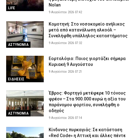
Nolan
LIFE
9 Αυγούστου 2026 07:42
Κομοτηνή: Στο νοσοκομείο ανήλικος
μετά από κατανάλωση αλκοόλ –
Συνελήφθη υπάλληλος καταστήματος
9 Αυγούστου 2026 07:32
ΑΣΤΥΝΟΜΙΑ
Εορτολόγιο: Ποιος γιορτάζει σήμερα
Κυριακή 9 Αυγούστου
9 Αυγούστου 2026 07:21
ΕΙΔΗΣΕΙΣ
Έβρος: Φορτηγό μετέφερε 10 τόνους
φρέον – Στα 900.000 ευρώ η αξία του
παράνομου φορτίου, συνελήφθη ο
οδηγός
ΑΣΤΥΝΟΜΙΑ
9 Αυγούστου 2026 07:14
Κίνδυνος πυρκαγιάς: Σε κατάσταση
«Red Code» η Αττική και άλλες πέντε