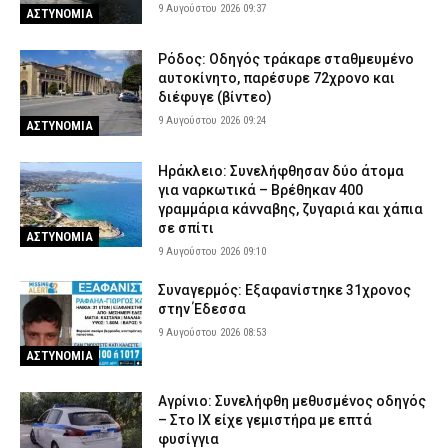
9 Αυγούστου 2026 09:37
ΑΣΤΥΝΟΜΙΑ
Ρόδος: Οδηγός τράκαρε σταθμευμένο
αυτοκίνητο, παρέσυρε 72χρονο και
διέφυγε (βίντεο)
9 Αυγούστου 2026 09:24
ΑΣΤΥΝΟΜΙΑ
Ηράκλειο: Συνελήφθησαν δύο άτομα
για ναρκωτικά – Βρέθηκαν 400
γραμμάρια κάνναβης, ζυγαριά και χάπια
σε σπίτι
ΑΣΤΥΝΟΜΙΑ
9 Αυγούστου 2026 09:10
Συναγερμός: Εξαφανίστηκε 31χρονος
στην Έδεσσα
9 Αυγούστου 2026 08:53
ΑΣΤΥΝΟΜΙΑ
Αγρίνιο: Συνελήφθη μεθυσμένος οδηγός
– Στο ΙΧ είχε γεμιστήρα με επτά
φυσίγγια