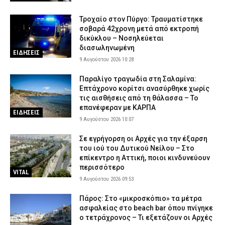
Τροχαίο στον Πύργο: Τραυματίστηκε
σοβαρά 42χρονη μετά από εκτροπή
δικύκλου – Νοσηλεύεται
διασωληνωμένη
ΕΙΔΗΣΕΙΣ
9 Αυγούστου 2026 10:28
Παραλίγο τραγωδία στη Σαλαμίνα:
Επτάχρονο κορίτσι ανασύρθηκε χωρίς
τις αισθήσεις από τη θάλασσα – Το
επανέφεραν με ΚΑΡΠΑ
ΕΙΔΗΣΕΙΣ
9 Αυγούστου 2026 10:07
Σε εγρήγορση οι Αρχές για την έξαρση
του ιού του Δυτικού Νείλου – Στο
επίκεντρο η Αττική, ποιοι κινδυνεύουν
περισσότερο
VITAL
9 Αυγούστου 2026 09:53
Πάρος: Στο «μικροσκόπιο» τα μέτρα
ασφαλείας στο beach bar όπου πνίγηκε
ο τετράχρονος – Τι εξετάζουν οι Αρχές