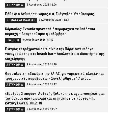
9 Αυγούστου 2026 12:06
ΑΣΤΥΝΟΜΙΑ
Πέθανε ο Ανθυπαστυνόμος ε.α. Ευάγγελος Μπούκουρας
9 Αυγούστου 2026 11:53
ΣΩΜΑΤΑ ΑΣΦΑΛΕΙΑΣ
Κάρπαθος: Εντοπίστηκαν παλιά πυρομαχικά σε θαλάσσια
περιοχή – Απαγορεύτηκε η κολύμβηση
9 Αυγούστου 2026 11:40
ΕΙΔΗΣΕΙΣ
Πνιγμός τετράχρονου σε πισίνα στην Πάρο: Δεν υπήρχε
ναυαγοσώστης στο beach bar – Απολογείται ο ιδιοκτήτης της
επιχείρησης
9 Αυγούστου 2026 11:28
ΑΣΤΥΝΟΜΙΑ
Θεσσαλονίκη: «Σαφάρι» της ΕΛ.ΑΣ. για ναρκωτικά, κλοπές και
τροχονομικές παραβάσεις – Συνελήφθησαν 17 άτομα
9 Αυγούστου 2026 11:12
ΑΣΤΥΝΟΜΙΑ
«Ερυθρός Σταυρός»: Ασθενής ξυλοκόπησε άγρια νοσηλεύτρια,
την άρπαξε από τα μαλλιά και τη χτύπησε σε πόρτες – Τι
καταγγέλλει η ΠΟΕΔΗΝ
9 Αυγούστου 2026 10:57
ΑΣΤΥΝΟΜΙΑ