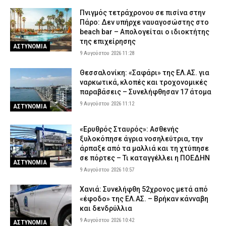
8 Αυγούστου 2026 20:55
ΣΩΜΑΤΑ ΑΣΦΑΛΕΙΑΣ
Πνιγμός τετράχρονου σε πισίνα στην
Πάρο: Δεν υπήρχε ναυαγοσώστης στο
beach bar – Απολογείται ο ιδιοκτήτης
της επιχείρησης
ΑΣΤΥΝΟΜΙΑ
9 Αυγούστου 2026 11:28
Θεσσαλονίκη: «Σαφάρι» της ΕΛ.ΑΣ. για
ναρκωτικά, κλοπές και τροχονομικές
παραβάσεις – Συνελήφθησαν 17 άτομα
9 Αυγούστου 2026 11:12
ΑΣΤΥΝΟΜΙΑ
«Ερυθρός Σταυρός»: Ασθενής
ξυλοκόπησε άγρια νοσηλεύτρια, την
άρπαξε από τα μαλλιά και τη χτύπησε
σε πόρτες – Τι καταγγέλλει η ΠΟΕΔΗΝ
ΑΣΤΥΝΟΜΙΑ
9 Αυγούστου 2026 10:57
Χανιά: Συνελήφθη 52χρονος μετά από
«έφοδο» της ΕΛ.ΑΣ. – Βρήκαν κάνναβη
και δενδρύλλια
9 Αυγούστου 2026 10:42
ΑΣΤΥΝΟΜΙΑ