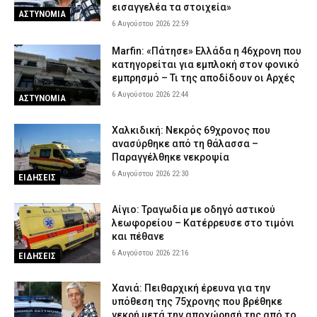
6 Αυγούστου 2026 16:25
ΑΣΤΥΝΟΜΙΑ
εισαγγελέα τα στοιχεία»
ΑΣΤΥΝΟΜΙΑ
6 Αυγούστου 2026 22:59
Marfin: «Πάτησε» Ελλάδα η 46χρονη που
κατηγορείται για εμπλοκή στον φονικό
εμπρησμό – Τι της αποδίδουν οι Αρχές
6 Αυγούστου 2026 22:44
ΑΣΤΥΝΟΜΙΑ
Χαλκιδική: Νεκρός 69χρονος που
ανασύρθηκε από τη θάλασσα –
Παραγγέλθηκε νεκροψία
6 Αυγούστου 2026 22:30
ΕΙΔΗΣΕΙΣ
Αίγιο: Τραγωδία με οδηγό αστικού
λεωφορείου – Κατέρρευσε στο τιμόνι
και πέθανε
6 Αυγούστου 2026 22:16
ΕΙΔΗΣΕΙΣ
Χανιά: Πειθαρχική έρευνα για την
υπόθεση της 75χρονης που βρέθηκε
νεκρή μετά την αποχώρησή της από το