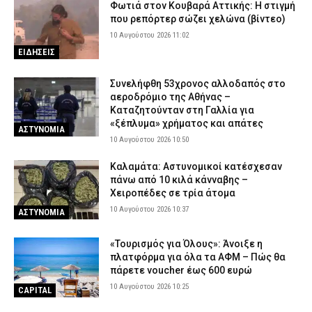
Φωτιά στον Κουβαρά Αττικής: Η στιγμή
9 Αυγούστου 2026 20:12
ΕΙΔΗΣΕΙΣ
που ρεπόρτερ σώζει χελώνα (βίντεο)
Προήχθησαν έξι αξιωματικοί της ΕΛ.ΑΣ. στην Π.Ε. Κοζάνης – Οι
10 Αυγούστου 2026 11:02
νέοι τους βαθμοί
ΕΙΔΗΣΕΙΣ
9 Αυγούστου 2026 20:00
ΣΩΜΑΤΑ ΑΣΦΑΛΕΙΑΣ
Συνελήφθη 53χρονος αλλοδαπός στο
Γαλάζιες Σημαίες στην Αττική: Οι 17 βραβευμένες ακτές και τα
αεροδρόμιο της Αθήνας –
σημεία όπου απαγορεύεται το μπάνιο
Καταζητούνταν στη Γαλλία για
9 Αυγούστου 2026 19:43
ΕΙΔΗΣΕΙΣ
«ξέπλυμα» χρήματος και απάτες
ΑΣΤΥΝΟΜΙΑ
10 Αυγούστου 2026 10:50
Καλαμάτα: Αστυνομικοί κατέσχεσαν
πάνω από 10 κιλά κάνναβης –
Χειροπέδες σε τρία άτομα
10 Αυγούστου 2026 10:37
ΑΣΤΥΝΟΜΙΑ
«Τουρισμός για Όλους»: Άνοιξε η
πλατφόρμα για όλα τα ΑΦΜ – Πώς θα
πάρετε voucher έως 600 ευρώ
10 Αυγούστου 2026 10:25
CAPITAL