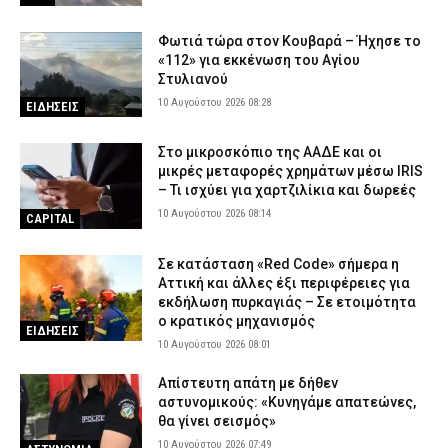
Φωτιά τώρα στον Κουβαρά – Ήχησε το
«112» για εκκένωση του Αγίου
Στυλιανού
10 Αυγούστου 2026 08:28
ΕΙΔΗΣΕΙΣ
Στο μικροσκόπιο της ΑΑΔΕ και οι
μικρές μεταφορές χρημάτων μέσω IRIS
– Τι ισχύει για χαρτζιλίκια και δωρεές
10 Αυγούστου 2026 08:14
CAPITAL
Σε κατάσταση «Red Code» σήμερα η
Αττική και άλλες έξι περιφέρειες για
εκδήλωση πυρκαγιάς – Σε ετοιμότητα
ο κρατικός μηχανισμός
ΕΙΔΗΣΕΙΣ
10 Αυγούστου 2026 08:01
Απίστευτη απάτη με δήθεν
αστυνομικούς: «Κυνηγάμε απατεώνες,
θα γίνει σεισμός»
10 Αυγούστου 2026 07:49