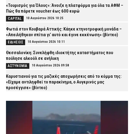
«Τουρισμός για Όλους»: Άνοιξε η πλατφόρμα για όλα τα ΑΦΜ –
Πώς θα πάρετε voucher έως 600 ευρώ
10 Αυγούστου 2026 10:25
CAPITAL
Φωτιά στον Κουβαρά Αττικής: Κάηκε κτηνοτροφική μονάδα –
«Απειλήθηκαν σπίτια γι’ αυτό και έγινε εκκένωση» (βίντεο)
10 Αυγούστου 2026 10:11
ΕΙΔΗΣΕΙΣ
Θεσσαλονίκη: Συνελήφθη ιδιοκτήτης καταστήματος που
πούλησε αλκοόλ σε ανήλικη
10 Αυγούστου 2026 09:58
ΑΣΤΥΝΟΜΙΑ
Καρυστιανού για τις μαζικές αποχωρήσεις από το κόμμα της:
«Είχαμε αντιληφθεί το παρακίνημα, ο Αυγερινός μας
προσέγγισε» (βίντεο)
10 Αυγούστου 2026 09:46
ΠΟΛΙΤΙΚΗ
Σε ισχύ το θερινό ωράριο στα Μέσα – Πώς κινούνται Μετρό,
ΗΣΑΠ, Τραμ και λεωφορεία
10 Αυγούστου 2026 09:32
ΕΙΔΗΣΕΙΣ
Συνελήφθησαν τέσσερα άτομα στη Θεσσαλονίκη – Χτύπησαν