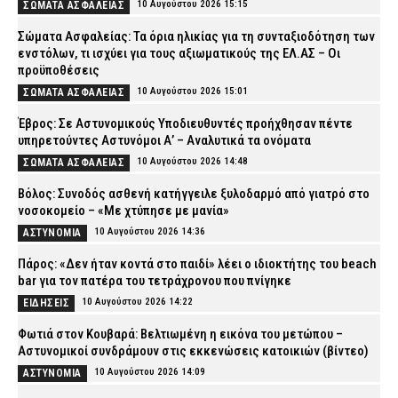
10 Αυγούστου 2026 15:15
ΣΩΜΑΤΑ ΑΣΦΑΛΕΙΑΣ
Σώματα Ασφαλείας: Τα όρια ηλικίας για τη συνταξιοδότηση των
ενστόλων, τι ισχύει για τους αξιωματικούς της ΕΛ.ΑΣ – Οι
προϋποθέσεις
10 Αυγούστου 2026 15:01
ΣΩΜΑΤΑ ΑΣΦΑΛΕΙΑΣ
Έβρος: Σε Αστυνομικούς Υποδιευθυντές προήχθησαν πέντε
υπηρετούντες Αστυνόμοι Α’ – Αναλυτικά τα ονόματα
10 Αυγούστου 2026 14:48
ΣΩΜΑΤΑ ΑΣΦΑΛΕΙΑΣ
Βόλος: Συνοδός ασθενή κατήγγειλε ξυλοδαρμό από γιατρό στο
νοσοκομείο – «Με χτύπησε με μανία»
10 Αυγούστου 2026 14:36
ΑΣΤΥΝΟΜΙΑ
Πάρος: «Δεν ήταν κοντά στο παιδί» λέει ο ιδιοκτήτης του beach
bar για τον πατέρα του τετράχρονου που πνίγηκε
10 Αυγούστου 2026 14:22
ΕΙΔΗΣΕΙΣ
Φωτιά στον Κουβαρά: Βελτιωμένη η εικόνα του μετώπου –
Αστυνομικοί συνδράμουν στις εκκενώσεις κατοικιών (βίντεο)
10 Αυγούστου 2026 14:09
ΑΣΤΥΝΟΜΙΑ