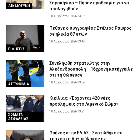
Σαρακήνικο – Πήραν προθεσμία για να
ΔΙΚΑΙΟΣΥΝΗ
απολογηθούν
10 Αυγούστου 2026 13:57
Πέθανε ο συγγραφέας Στέλιος Ράμφος
σε ηλικία 87 ετών
10 Αυγούστου 2026 13:44
ΕΙΔΗΣΕΙΣ
Συνελήφθη στρατιώτης στην
Αλεξανδρούπολη – 16χρονη κατήγγειλε
ότι τη θώπευσε
10 Αυγούστου 2026 13:34
ΑΣΤΥΝΟΜΙΑ
Κικίλιας: «Έρχονται 420 νέες
προσλήψεις στο Λιμενικό Σώμα»
10 Αυγούστου 2026 13:21
ΣΩΜΑΤΑ
ΑΣΦΑΛΕΙΑΣ
Θρήνος στην ΕΛ.ΑΣ.: Σκοτώθηκε σε
τροχαίο ο Αρχιφύλακας εν