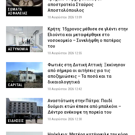
αποστρατεία Σταύρος
ΣΩΜΑΤΑ
Αποστολόπουλος
ΑΣΦΑΛΕΙΑΣ
10 Αυγούστου 2026 13:09
Κρήτη: 15χρονος μέθυσε σε γλέντι στην
Ελούντα και μεταφέρθηκε στο
νοσοκομείο – Συνελήφθη ο πατέρας
του
ΑΣΤΥΝΟΜΙΑ
10 Αυγούστου 2026 12:55
Φωτιές στη Δυτική Αττική: Ξεκίνησαν
από σήμερα οι αιτήσεις για τις
αποζημιώσεις – Τα ποσά και τα
δικαιολογητικά
CAPITAL
10 Αυγούστου 2026 12:42
Αναστάτωση στην Πάτρα: Παιδί
δυόμισι ετών έπεσε από μπαλκόνι –
Δέντρο ανέκοψε τη πορεία του
10 Αυγούστου 2026 12:30
ΕΙΔΗΣΕΙΣ
Ηράκλειο: Μητέρα κατήγγειλε την κόρη