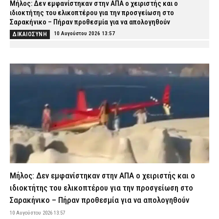
Μήλος: Δεν εμφανίστηκαν στην ΑΠΑ ο χειριστής και ο
ιδιοκτήτης του ελικοπτέρου για την προσγείωση στο
Σαρακήνικο – Πήραν προθεσμία για να απολογηθούν
10 Αυγούστου 2026 13:57
ΔΙΚΑΙΟΣΥΝΗ
Πέθανε ο συγγραφέας Στέλιος Ράμφος σε ηλικία 87 ετών
10 Αυγούστου 2026 13:44
ΕΙΔΗΣΕΙΣ
Συνελήφθη στρατιώτης στην Αλεξανδρούπολη – 16χρονη
κατήγγειλε ότι τη θώπευσε
10 Αυγούστου 2026 13:34
ΑΣΤΥΝΟΜΙΑ
Κικίλιας: «Έρχονται 420 νέες προσλήψεις στο Λιμενικό Σώμα»
10 Αυγούστου 2026 13:21
ΣΩΜΑΤΑ ΑΣΦΑΛΕΙΑΣ
Θρήνος στην ΕΛ.ΑΣ.: Σκοτώθηκε σε τροχαίο ο Αρχιφύλακας εν
αποστρατεία Σταύρος Αποστολόπουλος
10 Αυγούστου 2026 13:09
ΣΩΜΑΤΑ ΑΣΦΑΛΕΙΑΣ
Μήλος: Δεν εμφανίστηκαν στην ΑΠΑ ο χειριστής και ο
Κρήτη: 15χρονος μέθυσε σε γλέντι στην Ελούντα και
ιδιοκτήτης του ελικοπτέρου για την προσγείωση στο
μεταφέρθηκε στο νοσοκομείο – Συνελήφθη ο πατέρας του
Σαρακήνικο – Πήραν προθεσμία για να απολογηθούν
10 Αυγούστου 2026 12:55
ΑΣΤΥΝΟΜΙΑ
10 Αυγούστου 2026 13:57