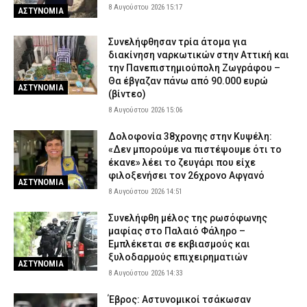
8 Αυγούστου 2026 15:17
ΑΣΤΥΝΟΜΙΑ
Συνελήφθησαν τρία άτομα για
διακίνηση ναρκωτικών στην Αττική και
την Πανεπιστημιούπολη Ζωγράφου –
Θα έβγαζαν πάνω από 90.000 ευρώ
ΑΣΤΥΝΟΜΙΑ
(βίντεο)
8 Αυγούστου 2026 15:06
Δολοφονία 38χρονης στην Κυψέλη:
«Δεν μπορούμε να πιστέψουμε ότι το
έκανε» λέει το ζευγάρι που είχε
φιλοξενήσει τον 26χρονο Αφγανό
ΑΣΤΥΝΟΜΙΑ
8 Αυγούστου 2026 14:51
Συνελήφθη μέλος της ρωσόφωνης
μαφίας στο Παλαιό Φάληρο –
Εμπλέκεται σε εκβιασμούς και
ξυλοδαρμούς επιχειρηματιών
ΑΣΤΥΝΟΜΙΑ
8 Αυγούστου 2026 14:33
Έβρος: Αστυνομικοί τσάκωσαν