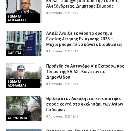
ΕΛ.ΑΣ.: Προήχθη ο Διοικητής του Α.Τ.
Αλεξάνδρειας, Δημήτρης Σαμαράς
8 Αυγούστου 2026 13:25
ΣΩΜΑΤΑ
ΑΣΦΑΛΕΙΑΣ
ΑΑΔΕ: Άνοιξε εκ νέου το σύστημα
Ενιαίας Αίτησης Ενίσχυσης 2025 –
Μέχρι μπορείτε να κάνετε διορθώσεις
8 Αυγούστου 2026 13:12
CAPITAL
Προήχθη σε Αστυνόμο Α’ η Εκπρόσωπος
Τύπου της ΕΛ.ΑΣ., Κωνσταντία
Δημογλίδου
ΣΩΜΑΤΑ
8 Αυγούστου 2026 13:00
ΑΣΦΑΛΕΙΑΣ
Θρίλερ στον Λυκαβηττό: Εντοπίστηκε
σορός κοντά στο εκκλησάκι των Αγίων
Ισιδώρων
8 Αυγούστου 2026 12:46
ΑΣΤΥΝΟΜΙΑ