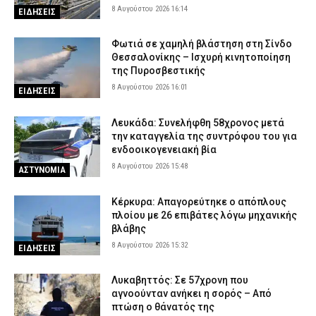
8 Αυγούστου 2026 16:14
ΕΙΔΗΣΕΙΣ
Φωτιά σε χαμηλή βλάστηση στη Σίνδο
Θεσσαλονίκης – Ισχυρή κινητοποίηση
της Πυροσβεστικής
8 Αυγούστου 2026 16:01
ΕΙΔΗΣΕΙΣ
Λευκάδα: Συνελήφθη 58χρονος μετά
την καταγγελία της συντρόφου του για
ενδοοικογενειακή βία
8 Αυγούστου 2026 15:48
ΑΣΤΥΝΟΜΙΑ
Κέρκυρα: Απαγορεύτηκε ο απόπλους
πλοίου με 26 επιβάτες λόγω μηχανικής
βλάβης
8 Αυγούστου 2026 15:32
ΕΙΔΗΣΕΙΣ
Λυκαβηττός: Σε 57χρονη που
αγνοούνταν ανήκει η σορός – Από
πτώση ο θάνατός της