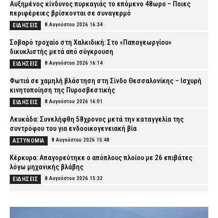
Αυξημένος κίνδυνος πυρκαγιάς το επόμενο 48ωρο – Ποιες
περιφέρειες βρίσκονται σε συναγερμό
8 Αυγούστου 2026 16:34
ΕΙΔΗΣΕΙΣ
Σοβαρό τροχαίο στη Χαλκιδική: Στο «Παπαγεωργίου»
δικυκλιστής μετά από σύγκρουση
8 Αυγούστου 2026 16:14
ΕΙΔΗΣΕΙΣ
Φωτιά σε χαμηλή βλάστηση στη Σίνδο Θεσσαλονίκης – Ισχυρή
κινητοποίηση της Πυροσβεστικής
8 Αυγούστου 2026 16:01
ΕΙΔΗΣΕΙΣ
Λευκάδα: Συνελήφθη 58χρονος μετά την καταγγελία της
συντρόφου του για ενδοοικογενειακή βία
8 Αυγούστου 2026 15:48
ΑΣΤΥΝΟΜΙΑ
Κέρκυρα: Απαγορεύτηκε ο απόπλους πλοίου με 26 επιβάτες
λόγω μηχανικής βλάβης
8 Αυγούστου 2026 15:32
ΕΙΔΗΣΕΙΣ
Λυκαβηττός: Σε 57χρονη που αγνοούνταν ανήκει η σορός – Από
πτώση ο θάνατός της
8 Αυγούστου 2026 15:17
ΑΣΤΥΝΟΜΙΑ