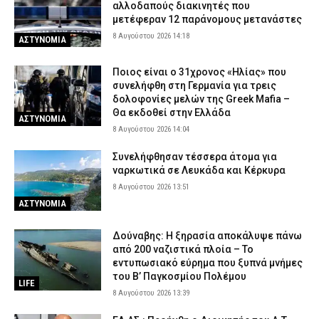
αλλοδαπούς διακινητές που
μετέφεραν 12 παράνομους μετανάστες
8 Αυγούστου 2026 14:18
ΑΣΤΥΝΟΜΙΑ
Ποιος είναι ο 31χρονος «Ηλίας» που
συνελήφθη στη Γερμανία για τρεις
δολοφονίες μελών της Greek Mafia –
Θα εκδοθεί στην Ελλάδα
ΑΣΤΥΝΟΜΙΑ
8 Αυγούστου 2026 14:04
Συνελήφθησαν τέσσερα άτομα για
ναρκωτικά σε Λευκάδα και Κέρκυρα
8 Αυγούστου 2026 13:51
ΑΣΤΥΝΟΜΙΑ
Δούναβης: Η ξηρασία αποκάλυψε πάνω
από 200 ναζιστικά πλοία – Το
εντυπωσιακό εύρημα που ξυπνά μνήμες
του Β’ Παγκοσμίου Πολέμου
LIFE
8 Αυγούστου 2026 13:39