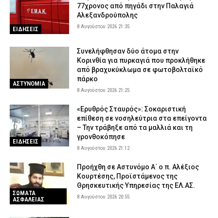
77χρονος από πηγάδι στην Παλαγιά
Αλεξανδρούπολης
8 Αυγούστου 2026 21:35
ΕΙΔΗΣΕΙΣ
Συνελήφθησαν δύο άτομα στην
Κορινθία για πυρκαγιά που προκλήθηκε
από βραχυκύκλωμα σε φωτοβολταϊκό
πάρκο
ΑΣΤΥΝΟΜΙΑ
8 Αυγούστου 2026 21:25
«Ερυθρός Σταυρός»: Σοκαριστική
επίθεση σε νοσηλεύτρια στα επείγοντα
– Την τράβηξε από τα μαλλιά και τη
γρονθοκόπησε
ΕΙΔΗΣΕΙΣ
8 Αυγούστου 2026 21:12
Προήχθη σε Αστυνόμο Α΄ ο π. Αλέξιος
Κουρτέσης, Προϊστάμενος της
Θρησκευτικής Υπηρεσίας της ΕΛ.ΑΣ.
ΣΩΜΑΤΑ
8 Αυγούστου 2026 20:55
ΑΣΦΑΛΕΙΑΣ