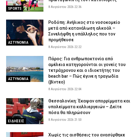
8 Αυγούστου 2026 15:06
ΑΣΤΥΝΟΜΙΑ
8 Αυγούστου 2026 22:36
SPORTS
Δολοφονία 38χρονης στην Κυψέλη: «Δεν μπορούμε να
πιστέψουμε ότι το έκανε» λέει το ζευγάρι που είχε φιλοξενήσει
Ροδόπη: Ανήλικος στο νοσοκομείο
τον 26χρονο Αφγανό
μετά από κατανάλωση αλκοόλ –
Συνελήφθη η υπάλληλος που τον
8 Αυγούστου 2026 14:51
ΑΣΤΥΝΟΜΙΑ
προμήθευσε
ΑΣΤΥΝΟΜΙΑ
Συνελήφθη μέλος της ρωσόφωνης μαφίας στο Παλαιό Φάληρο –
8 Αυγούστου 2026 22:22
Εμπλέκεται σε εκβιασμούς και ξυλοδαρμούς επιχειρηματιών
Πάρος: Για ανθρωποκτονία από
8 Αυγούστου 2026 14:33
ΑΣΤΥΝΟΜΙΑ
αμέλεια κατηγορούνται οι γονείς του
Έβρος: Αστυνομικοί τσάκωσαν αλλοδαπούς διακινητές που
τετράχρονου και ο ιδιοκτήτης του
μετέφεραν 12 παράνομους μετανάστες
beach bar – Πώς έγινε η τραγωδία
ΑΣΤΥΝΟΜΙΑ
(βίντεο)
8 Αυγούστου 2026 14:18
ΑΣΤΥΝΟΜΙΑ
8 Αυγούστου 2026 22:04
Θεσσαλονίκη: Έκαψαν απορρίμματα και
υπολείμματα καλλιεργειών – Δείτε
πόσα θα πληρώσουν
8 Αυγούστου 2026 21:50
ΕΙΔΗΣΕΙΣ
Χωρίς τις αισθήσεις του ανασύρθηκε