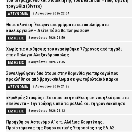
του τετράχρονου και ο ιδιοκτήτης του beach bar – Πώς έγινε η
τραγωδία (βίντεο)
8 Αυγούστου 2026 22:04
ΑΣΤΥΝΟΜΙΑ
Θεσσαλονίκη: Έκαψαν απορρίμματα και υπολείμματα
καλλιεργειών – Δείτε πόσα θα πληρώσουν
8 Αυγούστου 2026 21:50
ΕΙΔΗΣΕΙΣ
Χωρίς τις αισθήσεις του ανασύρθηκε 77χρονος από πηγάδι
στην Παλαγιά Αλεξανδρούπολης
8 Αυγούστου 2026 21:35
ΕΙΔΗΣΕΙΣ
Συνελήφθησαν δύο άτομα στην Κορινθία για πυρκαγιά που
προκλήθηκε από βραχυκύκλωμα σε φωτοβολταϊκό πάρκο
8 Αυγούστου 2026 21:25
ΑΣΤΥΝΟΜΙΑ
«Ερυθρός Σταυρός»: Σοκαριστική επίθεση σε νοσηλεύτρια στα
επείγοντα – Την τράβηξε από τα μαλλιά και τη γρονθοκόπησε
8 Αυγούστου 2026 21:12
ΕΙΔΗΣΕΙΣ
Προήχθη σε Αστυνόμο Α΄ ο π. Αλέξιος Κουρτέσης,
Προϊστάμενος της Θρησκευτικής Υπηρεσίας της ΕΛ.ΑΣ.
8 Αυγούστου 2026 20:55
ΣΩΜΑΤΑ ΑΣΦΑΛΕΙΑΣ