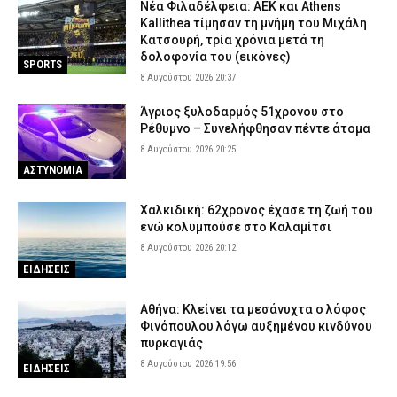
Νέα Φιλαδέλφεια: ΑΕΚ και Athens
Kallithea τίμησαν τη μνήμη του Μιχάλη
Κατσουρή, τρία χρόνια μετά τη
δολοφονία του (εικόνες)
SPORTS
8 Αυγούστου 2026 20:37
Άγριος ξυλοδαρμός 51χρονου στο
Ρέθυμνο – Συνελήφθησαν πέντε άτομα
8 Αυγούστου 2026 20:25
ΑΣΤΥΝΟΜΙΑ
Χαλκιδική: 62χρονος έχασε τη ζωή του
ενώ κολυμπούσε στο Καλαμίτσι
8 Αυγούστου 2026 20:12
ΕΙΔΗΣΕΙΣ
Αθήνα: Κλείνει τα μεσάνυχτα ο λόφος
Φινόπουλου λόγω αυξημένου κινδύνου
πυρκαγιάς
8 Αυγούστου 2026 19:56
ΕΙΔΗΣΕΙΣ