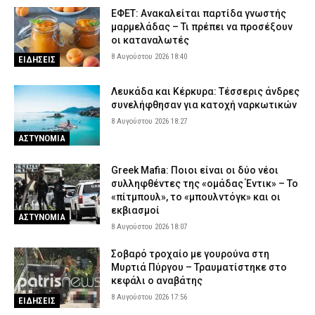
ΕΦΕΤ: Ανακαλείται παρτίδα γνωστής
μαρμελάδας – Τι πρέπει να προσέξουν
οι καταναλωτές
8 Αυγούστου 2026 18:40
ΕΙΔΗΣΕΙΣ
Λευκάδα και Κέρκυρα: Τέσσερις άνδρες
συνελήφθησαν για κατοχή ναρκωτικών
8 Αυγούστου 2026 18:27
ΑΣΤΥΝΟΜΙΑ
Greek Mafia: Ποιοι είναι οι δύο νέοι
συλληφθέντες της «ομάδας Έντικ» – Το
«πίτμπουλ», το «μπουλντόγκ» και οι
εκβιασμοί
ΑΣΤΥΝΟΜΙΑ
8 Αυγούστου 2026 18:07
Σοβαρό τροχαίο με γουρούνα στη
Μυρτιά Πύργου – Τραυματίστηκε στο
κεφάλι ο αναβάτης
8 Αυγούστου 2026 17:56
ΕΙΔΗΣΕΙΣ