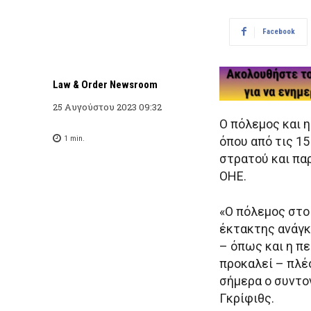
Facebook
Law & Order Newsroom
25 Αυγούστου 2023 09:32
Ο πόλεμος και 
1
min.
όπου από τις 15
στρατού και πα
ΟΗΕ.
«Ο πόλεμος στο
έκτακτης ανάγκ
– όπως και η πε
προκαλεί – πλέ
σήμερα ο συντ
Γκρίφιθς.