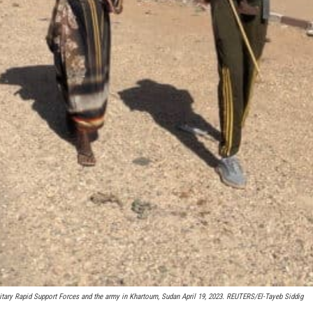
litary Rapid Support Forces and the army in Khartoum, Sudan April 19, 2023. REUTERS/El-Tayeb Siddig