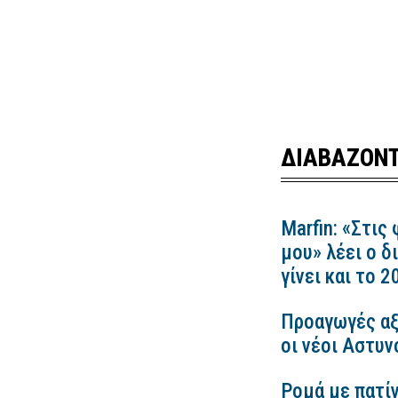
ΔΙΑΒΑΖΟΝΤ
Marfin: «Στις
μου» λέει ο δ
γίνει και το 
Προαγωγές αξ
οι νέοι Αστυν
Ρομά με πατίν