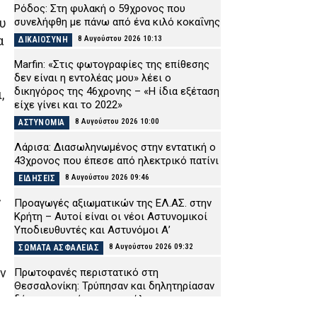
Ρόδος: Στη φυλακή ο 59χρονος που
συνελήφθη με πάνω από ένα κιλό κοκαΐνης
υ
α
8 Αυγούστου 2026 10:13
ΔΙΚΑΙΟΣΥΝΗ
Marfin: «Στις φωτογραφίες της επίθεσης
δεν είναι η εντολέας μου» λέει ο
δικηγόρος της 46χρονης – «Η ίδια εξέταση
,
είχε γίνει και το 2022»
8 Αυγούστου 2026 10:00
ΑΣΤΥΝΟΜΙΑ
Λάρισα: Διασωληνωμένος στην εντατική ο
43χρονος που έπεσε από ηλεκτρικό πατίνι
8 Αυγούστου 2026 09:46
ΕΙΔΗΣΕΙΣ
ς
Προαγωγές αξιωματικών της ΕΛ.ΑΣ. στην
Κρήτη – Αυτοί είναι οι νέοι Αστυνομικοί
Υποδιευθυντές και Αστυνόμοι Α’
8 Αυγούστου 2026 09:32
ΣΩΜΑΤΑ ΑΣΦΑΛΕΙΑΣ
υν
Πρωτοφανές περιστατικό στη
Θεσσαλονίκη: Τρύπησαν και δηλητηρίασαν
δέντρα στο κέντρο της πόλης
8 Αυγούστου 2026 09:19
ΑΣΤΥΝΟΜΙΑ