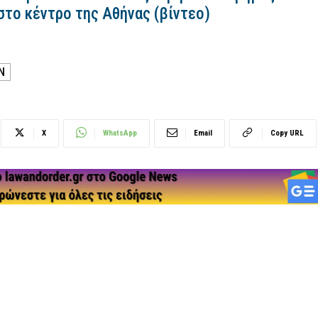
στο κέντρο της Αθήνας (βίντεο)
Ν
X
WhatsApp
Email
Copy URL