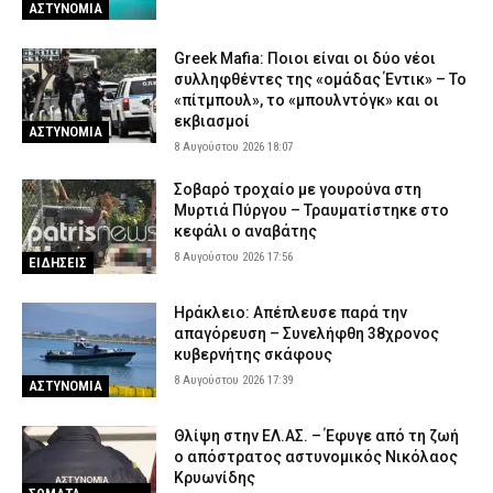
ΑΣΤΥΝΟΜΙΑ
Greek Mafia: Ποιοι είναι οι δύο νέοι
συλληφθέντες της «ομάδας Έντικ» – Το
«πίτμπουλ», το «μπουλντόγκ» και οι
εκβιασμοί
ΑΣΤΥΝΟΜΙΑ
8 Αυγούστου 2026 18:07
Σοβαρό τροχαίο με γουρούνα στη
Μυρτιά Πύργου – Τραυματίστηκε στο
κεφάλι ο αναβάτης
8 Αυγούστου 2026 17:56
ΕΙΔΗΣΕΙΣ
Ηράκλειο: Απέπλευσε παρά την
απαγόρευση – Συνελήφθη 38χρονος
κυβερνήτης σκάφους
8 Αυγούστου 2026 17:39
ΑΣΤΥΝΟΜΙΑ
Θλίψη στην ΕΛ.ΑΣ. – Έφυγε από τη ζωή
ο απόστρατος αστυνομικός Νικόλαος
Κρυωνίδης