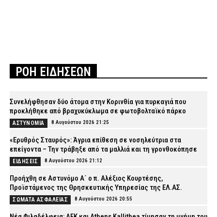
ΡΟΗ ΕΙΔΗΣΕΩΝ
Συνελήφθησαν δύο άτομα στην Κορινθία για πυρκαγιά που
προκλήθηκε από βραχυκύκλωμα σε φωτοβολταϊκό πάρκο
8 Αυγούστου 2026 21:25
ΑΣΤΥΝΟΜΙΑ
«Ερυθρός Σταυρός»: Άγρια επίθεση σε νοσηλεύτρια στα
επείγοντα – Την τράβηξε από τα μαλλιά και τη γρονθοκόπησε
8 Αυγούστου 2026 21:12
ΕΙΔΗΣΕΙΣ
Προήχθη σε Αστυνόμο Α΄ ο π. Αλέξιος Κουρτέσης,
Προϊστάμενος της Θρησκευτικής Υπηρεσίας της ΕΛ.ΑΣ.
8 Αυγούστου 2026 20:55
ΣΩΜΑΤΑ ΑΣΦΑΛΕΙΑΣ
Νέα Φιλαδέλφεια: ΑΕΚ και Athens Kallithea τίμησαν τη μνήμη του