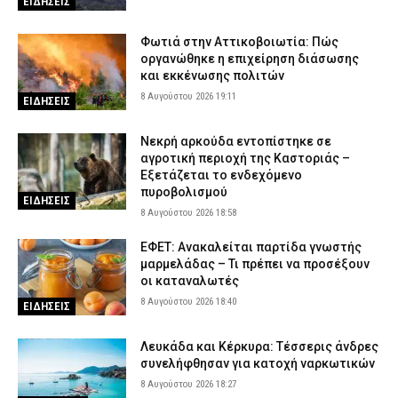
ΕΙΔΗΣΕΙΣ
Φωτιά στην Αττικοβοιωτία: Πώς
οργανώθηκε η επιχείρηση διάσωσης
και εκκένωσης πολιτών
8 Αυγούστου 2026 19:11
ΕΙΔΗΣΕΙΣ
Νεκρή αρκούδα εντοπίστηκε σε
αγροτική περιοχή της Καστοριάς –
Εξετάζεται το ενδεχόμενο
πυροβολισμού
ΕΙΔΗΣΕΙΣ
8 Αυγούστου 2026 18:58
ΕΦΕΤ: Ανακαλείται παρτίδα γνωστής
μαρμελάδας – Τι πρέπει να προσέξουν
οι καταναλωτές
8 Αυγούστου 2026 18:40
ΕΙΔΗΣΕΙΣ
Λευκάδα και Κέρκυρα: Τέσσερις άνδρες
συνελήφθησαν για κατοχή ναρκωτικών
8 Αυγούστου 2026 18:27