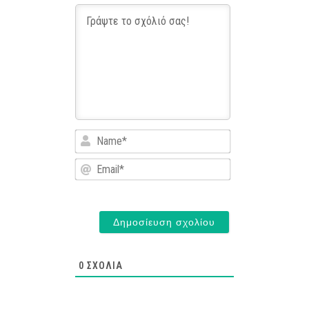
Name*
Email*
0
ΣΧΌΛΙΑ