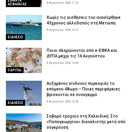
ΣΩΜΑΤΑ
8 Αυγούστου 2026 17:23
ΑΣΦΑΛΕΙΑΣ
Χωρίς τις αισθήσεις του ανασύρθηκε
43χρονος αλλοδαπός στη Μετώπη
8 Αυγούστου 2026 16:57
ΕΙΔΗΣΕΙΣ
Ποιοι πληρώνονται από e-ΕΦΚΑ και
ΔΥΠΑ μέχρι τις 14 Αυγούστου
8 Αυγούστου 2026 16:48
CAPITAL
Αυξημένος κίνδυνος πυρκαγιάς το
επόμενο 48ωρο – Ποιες περιφέρειες
βρίσκονται σε συναγερμό
8 Αυγούστου 2026 16:34
ΕΙΔΗΣΕΙΣ
Σοβαρό τροχαίο στη Χαλκιδική: Στο
«Παπαγεωργίου» δικυκλιστής μετά από
σύγκρουση