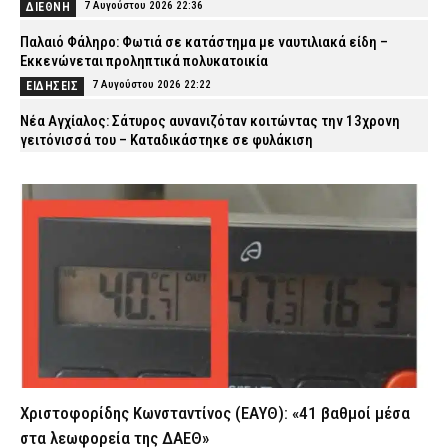
7 Αυγούστου 2026 22:36
ΔΙΕΘΝΗ
Παλαιό Φάληρο: Φωτιά σε κατάστημα με ναυτιλιακά είδη –
Εκκενώνεται προληπτικά πολυκατοικία
7 Αυγούστου 2026 22:22
ΕΙΔΗΣΕΙΣ
Νέα Αγχίαλος: Σάτυρος αυνανιζόταν κοιτώντας την 13χρονη
γειτόνισσά του – Καταδικάστηκε σε φυλάκιση
7 Αυγούστου 2026 22:07
ΔΙΚΑΙΟΣΥΝΗ
Σκιάθος: «Με ξυλοκόπησαν και με άφησαν αιμόφυρτο στο
δρόμο» – Άγριος καβγάς με λοστάρια, μαχαίρια και σφυριά
7 Αυγούστου 2026 21:53
ΔΙΚΑΙΟΣΥΝΗ
Εξαφάνιση 15χρονου στην Αθήνα: Τι αναφέρει το «Χαμόγελο του
Παιδιού»
7 Αυγούστου 2026 21:39
ΕΙΔΗΣΕΙΣ
Συνελήφθησαν σε Καβάλα και Αλεξανδρούπολη τρεις άνδρες
για ναρκωτικά και λαθραίο καπνό
7 Αυγούστου 2026 21:24
ΑΣΤΥΝΟΜΙΑ
Χριστοφορίδης Κωνσταντίνος (ΕΑΥΘ): «41 βαθμοί μέσα
Τραγωδία στην Πάτρα: Πέθανε βρέφος οκτώ ημερών στη ΜΕΘ
στα λεωφορεία της ΔΑΕΘ»