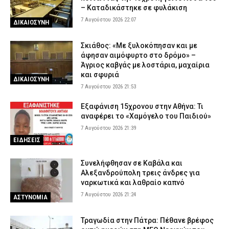
– Καταδικάστηκε σε φυλάκιση
7 Αυγούστου 2026 22:07
ΔΙΚΑΙΟΣΥΝΗ
Σκιάθος: «Με ξυλοκόπησαν και με
άφησαν αιμόφυρτο στο δρόμο» –
Άγριος καβγάς με λοστάρια, μαχαίρια
και σφυριά
ΔΙΚΑΙΟΣΥΝΗ
7 Αυγούστου 2026 21:53
Εξαφάνιση 15χρονου στην Αθήνα: Τι
αναφέρει το «Χαμόγελο του Παιδιού»
7 Αυγούστου 2026 21:39
ΕΙΔΗΣΕΙΣ
Συνελήφθησαν σε Καβάλα και
Αλεξανδρούπολη τρεις άνδρες για
ναρκωτικά και λαθραίο καπνό
7 Αυγούστου 2026 21:24
ΑΣΤΥΝΟΜΙΑ
Τραγωδία στην Πάτρα: Πέθανε βρέφος