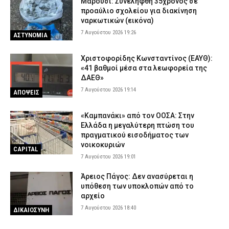
Μαρούσι: Συνελήφθη 35χρονος σε
προαύλιο σχολείου για διακίνηση
ναρκωτικών (εικόνα)
7 Αυγούστου 2026 19:26
ΑΣΤΥΝΟΜΙΑ
Χριστοφορίδης Κωνσταντίνος (ΕΑΥΘ):
«41 βαθμοί μέσα στα λεωφορεία της
ΔΑΕΘ»
7 Αυγούστου 2026 19:14
ΑΠΟΨΕΙΣ
«Καμπανάκι» από τον ΟΟΣΑ: Στην
Ελλάδα η μεγαλύτερη πτώση του
πραγματικού εισοδήματος των
νοικοκυριών
CAPITAL
7 Αυγούστου 2026 19:01
Άρειος Πάγος: Δεν ανασύρεται η
υπόθεση των υποκλοπών από το
αρχείο
7 Αυγούστου 2026 18:40
ΔΙΚΑΙΟΣΥΝΗ