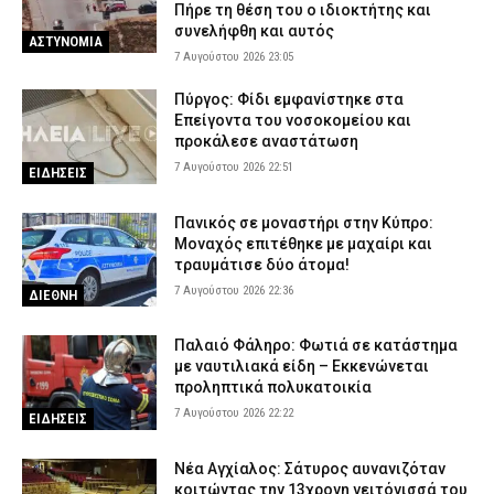
Πήρε τη θέση του ο ιδιοκτήτης και
συνελήφθη και αυτός
ΑΣΤΥΝΟΜΙΑ
7 Αυγούστου 2026 23:05
Πύργος: Φίδι εμφανίστηκε στα
Επείγοντα του νοσοκομείου και
προκάλεσε αναστάτωση
7 Αυγούστου 2026 22:51
ΕΙΔΗΣΕΙΣ
Πανικός σε μοναστήρι στην Κύπρο:
Μοναχός επιτέθηκε με μαχαίρι και
τραυμάτισε δύο άτομα!
7 Αυγούστου 2026 22:36
ΔΙΕΘΝΗ
Παλαιό Φάληρο: Φωτιά σε κατάστημα
με ναυτιλιακά είδη – Εκκενώνεται
προληπτικά πολυκατοικία
7 Αυγούστου 2026 22:22
ΕΙΔΗΣΕΙΣ
Νέα Αγχίαλος: Σάτυρος αυνανιζόταν
κοιτώντας την 13χρονη γειτόνισσά του