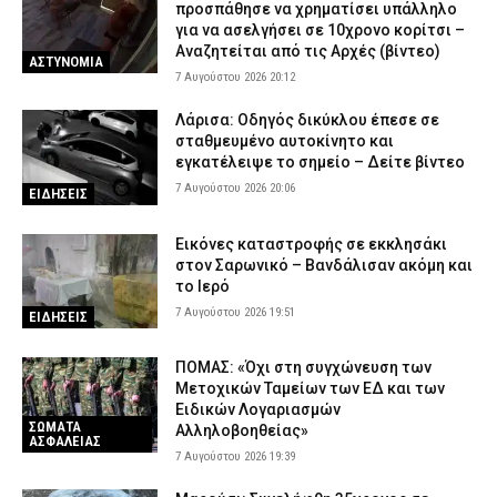
προσπάθησε να χρηματίσει υπάλληλο
για να ασελγήσει σε 10χρονο κορίτσι –
Αναζητείται από τις Αρχές (βίντεο)
ΑΣΤΥΝΟΜΙΑ
7 Αυγούστου 2026 20:12
Λάρισα: Οδηγός δικύκλου έπεσε σε
σταθμευμένο αυτοκίνητο και
εγκατέλειψε το σημείο – Δείτε βίντεο
7 Αυγούστου 2026 20:06
ΕΙΔΗΣΕΙΣ
Εικόνες καταστροφής σε εκκλησάκι
στον Σαρωνικό – Βανδάλισαν ακόμη και
το Ιερό
7 Αυγούστου 2026 19:51
ΕΙΔΗΣΕΙΣ
ΠΟΜΑΣ: «Όχι στη συγχώνευση των
Μετοχικών Ταμείων των ΕΔ και των
Ειδικών Λογαριασμών
ΣΩΜΑΤΑ
Αλληλοβοηθείας»
ΑΣΦΑΛΕΙΑΣ
7 Αυγούστου 2026 19:39