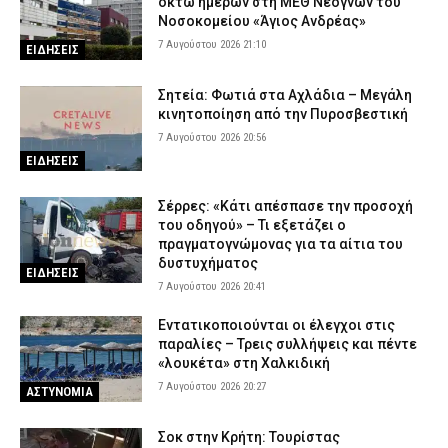
οκτώ ημερών στη ΜΕΘ Νεογνών του
Νοσοκομείου «Άγιος Ανδρέας»
7 Αυγούστου 2026 21:10
ΕΙΔΗΣΕΙΣ
Σητεία: Φωτιά στα Αχλάδια – Μεγάλη
κινητοποίηση από την Πυροσβεστική
7 Αυγούστου 2026 20:56
ΕΙΔΗΣΕΙΣ
Σέρρες: «Κάτι απέσπασε την προσοχή
του οδηγού» – Τι εξετάζει ο
πραγματογνώμονας για τα αίτια του
δυστυχήματος
ΕΙΔΗΣΕΙΣ
7 Αυγούστου 2026 20:41
Εντατικοποιούνται οι έλεγχοι στις
παραλίες – Τρεις συλλήψεις και πέντε
«λουκέτα» στη Χαλκιδική
7 Αυγούστου 2026 20:27
ΑΣΤΥΝΟΜΙΑ
Σοκ στην Κρήτη: Τουρίστας