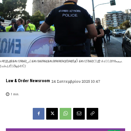
ӵ뫡맴ޱ鯠&#x139b60;ݭ󴯫&#x1b6096d;&#x38969834;粠84粠ąȬ &#x127b60;С񡳪嵞 6 ӥ𴥬ⱟﵠ2019.
(̏ԉύԅL/ÉّÏӠʙ͓ԁ͔ɍɄǓ)
Law & Order Newsroom
24 Σεπτεμβρίου 2025 10:47
1
min.