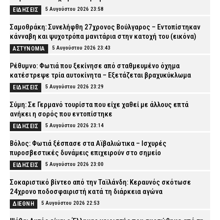
5 Αυγούστου 2026 23:58
ΕΙΔΗΣΕΙΣ
Σαμοθράκη: Συνελήφθη 27χρονος Βούλγαρος – Εντοπίστηκαν
κάνναβη και ψυχοτρόπα μανιτάρια στην κατοχή του (εικόνα)
5 Αυγούστου 2026 23:43
ΑΣΤΥΝΟΜΙΑ
Ρέθυμνο: Φωτιά που ξεκίνησε από σταθμευμένο όχημα
κατέστρεψε τρία αυτοκίνητα – Εξετάζεται βραχυκύκλωμα
5 Αυγούστου 2026 23:29
ΕΙΔΗΣΕΙΣ
Σύμη: Σε Γερμανό τουρίστα που είχε χαθεί με άλλους επτά
ανήκει η σορός που εντοπίστηκε
5 Αυγούστου 2026 23:14
ΕΙΔΗΣΕΙΣ
Βόλος: Φωτιά ξέσπασε στα Αϊβαλιώτικα – Ισχυρές
πυροσβεστικές δυνάμεις επιχειρούν στο σημείο
5 Αυγούστου 2026 23:00
ΕΙΔΗΣΕΙΣ
Σοκαριστικό βίντεο από την Ταϊλάνδη: Κεραυνός σκότωσε
24χρονο ποδοσφαιριστή κατά τη διάρκεια αγώνα
5 Αυγούστου 2026 22:53
ΔΙΕΘΝΗ