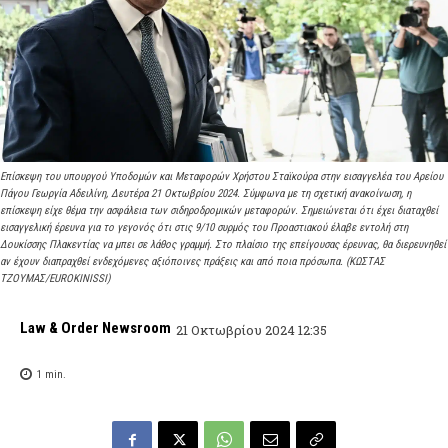
Επίσκεψη του υπουργού Υποδομών και Μεταφορών Χρήστου Σταϊκούρα στην εισαγγελέα του Αρείου
Πάγου Γεωργία Αδειλίνη, Δευτέρα 21 Οκτωβρίου 2024. Σύμφωνα με τη σχετική ανακοίνωση, η
επίσκεψη είχε θέμα την ασφάλεια των σιδηροδρομικών μεταφορών. Σημειώνεται ότι έχει διαταχθεί
εισαγγελική έρευνα για το γεγονός ότι στις 9/10 συρμός του Προαστιακού έλαβε εντολή στη
Δουκίσσης Πλακεντίας να μπει σε λάθος γραμμή. Στο πλαίσιο της επείγουσας έρευνας, θα διερευνηθεί
αν έχουν διαπραχθεί ενδεχόμενες αξιόποινες πράξεις και από ποια πρόσωπα. (ΚΩΣΤΑΣ
ΤΖΟΥΜΑΣ/EUROKINISSI)
Law & Order Newsroom
21 Οκτωβρίου 2024 12:35
1
min.