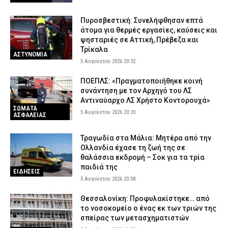
Πυροσβεστική: Συνελήφθησαν επτά
άτομα για θερμές εργασίες, καύσεις και
ψησταριές σε Αττική, Πρέβεζα και
Τρίκαλα
ΑΣΤΥΝΟΜΙΑ
5 Αυγούστου 2026 20:32
ΠΟΕΠΛΣ: «Πραγματοποιήθηκε κοινή
συνάντηση με τον Αρχηγό του ΛΣ
Αντιναύαρχο ΛΣ Χρήστο Κοντορουχά»
ΣΩΜΑΤΑ
5 Αυγούστου 2026 20:20
ΑΣΦΑΛΕΙΑΣ
Τραγωδία στα Μάλια: Μητέρα από την
Ολλανδία έχασε τη ζωή της σε
θαλάσσια εκδρομή – Σοκ για τα τρία
παιδιά της
ΕΙΔΗΣΕΙΣ
5 Αυγούστου 2026 20:08
Θεσσαλονίκη: Προφυλακίστηκε… από
το νοσοκομείο ο ένας εκ των τριών της
σπείρας των μετασχηματιστών