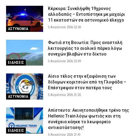
Κέρκυρα: Συνελήφθη 19χρονος
αλλοδαπός – Εντοπίστηκε με μαχαίρι
11 εκατοστών σε αστυνομικό έλεγχο
5 Αυγούστου 2026 22:24
ΑΣΤΥΝΟΜΙΑ
Φωτιά στη Βοιωτία: Προς αναστολή
λειτουργίας το αιολικό πάρκο λόγω
συνεχών βλαβών στο δίκτυο
5 Αυγούστου 2026 22:09
ΕΙΔΗΣΕΙΣ
Αίσιο τέλος στην εξαφάνιση των
δίδυμων κοριτσιών από τη Γλυφάδα –
Επέστρεψαν στον πατέρα τους
5 Αυγούστου 2026 21:55
ΑΣΤΥΝΟΜΙΑ
Απίστευτο: Ακινητοποιήθηκε τρένο της
Hellenic Train λόγω φωτιάς και στη
συνέχεια κάηκε το λεωφορείο
αντικατάστασης!
ΕΙΔΗΣΕΙΣ
5 Αυγούστου 2026 21:41