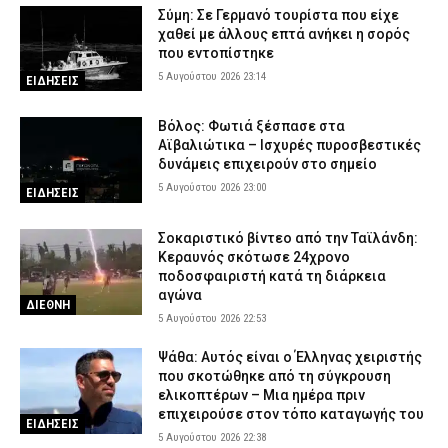
Σύμη: Σε Γερμανό τουρίστα που είχε
χαθεί με άλλους επτά ανήκει η σορός
που εντοπίστηκε
5 Αυγούστου 2026 23:14
ΕΙΔΗΣΕΙΣ
Βόλος: Φωτιά ξέσπασε στα
Αϊβαλιώτικα – Ισχυρές πυροσβεστικές
δυνάμεις επιχειρούν στο σημείο
5 Αυγούστου 2026 23:00
ΕΙΔΗΣΕΙΣ
Σοκαριστικό βίντεο από την Ταϊλάνδη:
Κεραυνός σκότωσε 24χρονο
ποδοσφαιριστή κατά τη διάρκεια
αγώνα
ΔΙΕΘΝΗ
5 Αυγούστου 2026 22:53
Ψάθα: Αυτός είναι ο Έλληνας χειριστής
που σκοτώθηκε από τη σύγκρουση
ελικοπτέρων – Μια ημέρα πριν
επιχειρούσε στον τόπο καταγωγής του
ΕΙΔΗΣΕΙΣ
5 Αυγούστου 2026 22:38