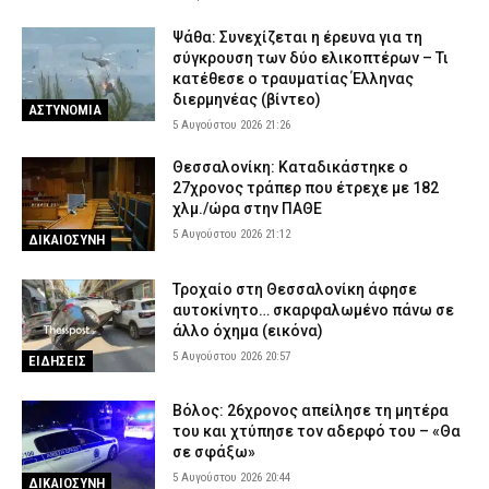
Ψάθα: Συνεχίζεται η έρευνα για τη
σύγκρουση των δύο ελικοπτέρων – Τι
κατέθεσε ο τραυματίας Έλληνας
διερμηνέας (βίντεο)
ΑΣΤΥΝΟΜΙΑ
5 Αυγούστου 2026 21:26
Θεσσαλονίκη: Καταδικάστηκε ο
27χρονος τράπερ που έτρεχε με 182
χλμ./ώρα στην ΠΑΘΕ
5 Αυγούστου 2026 21:12
ΔΙΚΑΙΟΣΥΝΗ
Τροχαίο στη Θεσσαλονίκη άφησε
αυτοκίνητο… σκαρφαλωμένο πάνω σε
άλλο όχημα (εικόνα)
5 Αυγούστου 2026 20:57
ΕΙΔΗΣΕΙΣ
Βόλος: 26χρονος απείλησε τη μητέρα
του και χτύπησε τον αδερφό του – «Θα
σε σφάξω»
5 Αυγούστου 2026 20:44
ΔΙΚΑΙΟΣΥΝΗ