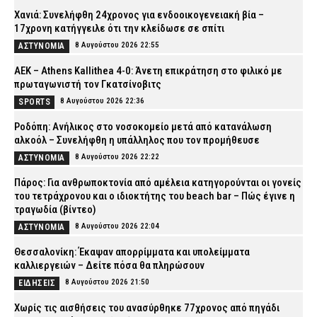
Χανιά: Συνελήφθη 24χρονος για ενδοοικογενειακή βία –
17χρονη κατήγγειλε ότι την κλείδωσε σε σπίτι
8 Αυγούστου 2026 22:55
ΑΣΤΥΝΟΜΙΑ
ΑΕΚ – Athens Kallithea 4-0: Άνετη επικράτηση στο φιλικό με
πρωταγωνιστή τον Γκατσίνοβιτς
8 Αυγούστου 2026 22:36
SPORTS
Ροδόπη: Ανήλικος στο νοσοκομείο μετά από κατανάλωση
αλκοόλ – Συνελήφθη η υπάλληλος που τον προμήθευσε
8 Αυγούστου 2026 22:22
ΑΣΤΥΝΟΜΙΑ
Πάρος: Για ανθρωποκτονία από αμέλεια κατηγορούνται οι γονείς
του τετράχρονου και ο ιδιοκτήτης του beach bar – Πώς έγινε η
τραγωδία (βίντεο)
8 Αυγούστου 2026 22:04
ΑΣΤΥΝΟΜΙΑ
Θεσσαλονίκη: Έκαψαν απορρίμματα και υπολείμματα
καλλιεργειών – Δείτε πόσα θα πληρώσουν
8 Αυγούστου 2026 21:50
ΕΙΔΗΣΕΙΣ
Χωρίς τις αισθήσεις του ανασύρθηκε 77χρονος από πηγάδι