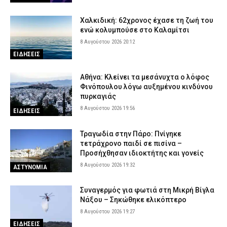
Χαλκιδική: 62χρονος έχασε τη ζωή του
ενώ κολυμπούσε στο Καλαμίτσι
8 Αυγούστου 2026 20:12
ΕΙΔΗΣΕΙΣ
Αθήνα: Κλείνει τα μεσάνυχτα ο λόφος
Φινόπουλου λόγω αυξημένου κινδύνου
πυρκαγιάς
8 Αυγούστου 2026 19:56
ΕΙΔΗΣΕΙΣ
Τραγωδία στην Πάρο: Πνίγηκε
τετράχρονο παιδί σε πισίνα –
Προσήχθησαν ιδιοκτήτης και γονείς
8 Αυγούστου 2026 19:32
ΑΣΤΥΝΟΜΙΑ
Συναγερμός για φωτιά στη Μικρή Βίγλα
Νάξου – Σηκώθηκε ελικόπτερο
8 Αυγούστου 2026 19:27
ΕΙΔΗΣΕΙΣ