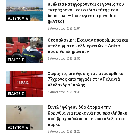
αμέλεια κατηγορούνται οι γονείς του
8 Αυγούστου 2026 14:33
ΑΣΤΥΝΟΜΙΑ
τετράχρονου και ο ιδιοκτήτης του
beach bar – Πώς έγινε η τραγωδία
Έβρος: Αστυνομικοί τσάκωσαν αλλοδαπούς διακινητές που
ΑΣΤΥΝΟΜΙΑ
(βίντεο)
μετέφεραν 12 παράνομους μετανάστες
8 Αυγούστου 2026 22:04
8 Αυγούστου 2026 14:18
ΑΣΤΥΝΟΜΙΑ
Θεσσαλονίκη: Έκαψαν απορρίμματα και
υπολείμματα καλλιεργειών – Δείτε
πόσα θα πληρώσουν
8 Αυγούστου 2026 21:50
ΕΙΔΗΣΕΙΣ
Χωρίς τις αισθήσεις του ανασύρθηκε
77χρονος από πηγάδι στην Παλαγιά
Αλεξανδρούπολης
8 Αυγούστου 2026 21:35
ΕΙΔΗΣΕΙΣ
Συνελήφθησαν δύο άτομα στην
Κορινθία για πυρκαγιά που προκλήθηκε
από βραχυκύκλωμα σε φωτοβολταϊκό
πάρκο
ΑΣΤΥΝΟΜΙΑ
8 Αυγούστου 2026 21:25