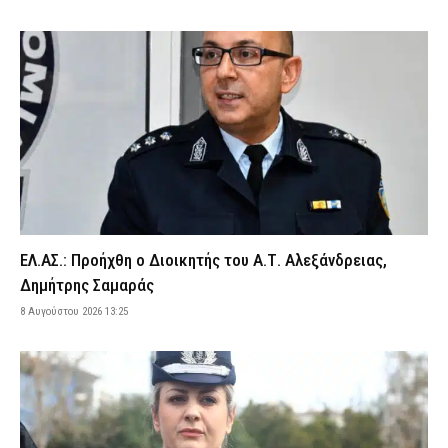
8 Αυγούστου 2026 18:58
ΕΙΔΗΣΕΙΣ
ΕΦΕΤ: Ανακαλείται παρτίδα γνωστής μαρμελάδας – Τι πρέπει να
προσέξουν οι καταναλωτές
8 Αυγούστου 2026 18:40
ΕΙΔΗΣΕΙΣ
Λευκάδα και Κέρκυρα: Τέσσερις άνδρες συνελήφθησαν για
κατοχή ναρκωτικών
8 Αυγούστου 2026 18:27
ΑΣΤΥΝΟΜΙΑ
Greek Mafia: Ποιοι είναι οι δύο νέοι συλληφθέντες της «ομάδας
Έντικ» – Το «πίτμπουλ», το «μπουλντόγκ» και οι εκβιασμοί
8 Αυγούστου 2026 18:07
ΑΣΤΥΝΟΜΙΑ
ΕΛ.ΑΣ.: Προήχθη ο Διοικητής του Α.Τ. Αλεξάνδρειας,
Σοβαρό τροχαίο με γουρούνα στη Μυρτιά Πύργου –
Δημήτρης Σαμαράς
Τραυματίστηκε στο κεφάλι ο αναβάτης
8 Αυγούστου 2026 13:25
8 Αυγούστου 2026 17:56
ΕΙΔΗΣΕΙΣ
Ηράκλειο: Απέπλευσε παρά την απαγόρευση – Συνελήφθη
38χρονος κυβερνήτης σκάφους
8 Αυγούστου 2026 17:39
ΑΣΤΥΝΟΜΙΑ
Θλίψη στην ΕΛ.ΑΣ. – Έφυγε από τη ζωή ο απόστρατος