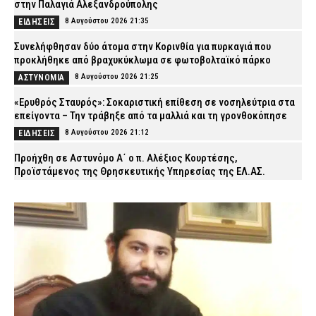
στην Παλαγιά Αλεξανδρούπολης
8 Αυγούστου 2026 21:35
ΕΙΔΗΣΕΙΣ
Συνελήφθησαν δύο άτομα στην Κορινθία για πυρκαγιά που
προκλήθηκε από βραχυκύκλωμα σε φωτοβολταϊκό πάρκο
8 Αυγούστου 2026 21:25
ΑΣΤΥΝΟΜΙΑ
«Ερυθρός Σταυρός»: Σοκαριστική επίθεση σε νοσηλεύτρια στα
επείγοντα – Την τράβηξε από τα μαλλιά και τη γρονθοκόπησε
8 Αυγούστου 2026 21:12
ΕΙΔΗΣΕΙΣ
Προήχθη σε Αστυνόμο Α΄ ο π. Αλέξιος Κουρτέσης,
Προϊστάμενος της Θρησκευτικής Υπηρεσίας της ΕΛ.ΑΣ.
8 Αυγούστου 2026 20:55
ΣΩΜΑΤΑ ΑΣΦΑΛΕΙΑΣ
Νέα Φιλαδέλφεια: ΑΕΚ και Athens Kallithea τίμησαν τη μνήμη του
Μιχάλη Κατσουρή, τρία χρόνια μετά τη δολοφονία του (εικόνες)
8 Αυγούστου 2026 20:37
SPORTS
Άγριος ξυλοδαρμός 51χρονου στο Ρέθυμνο – Συνελήφθησαν
πέντε άτομα
8 Αυγούστου 2026 20:25
ΑΣΤΥΝΟΜΙΑ