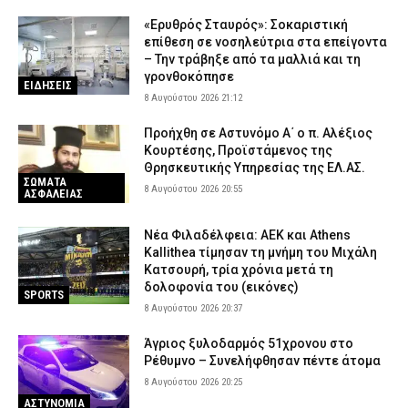
«Ερυθρός Σταυρός»: Σοκαριστική
επίθεση σε νοσηλεύτρια στα επείγοντα
– Την τράβηξε από τα μαλλιά και τη
γρονθοκόπησε
ΕΙΔΗΣΕΙΣ
8 Αυγούστου 2026 21:12
Προήχθη σε Αστυνόμο Α΄ ο π. Αλέξιος
Κουρτέσης, Προϊστάμενος της
Θρησκευτικής Υπηρεσίας της ΕΛ.ΑΣ.
ΣΩΜΑΤΑ
8 Αυγούστου 2026 20:55
ΑΣΦΑΛΕΙΑΣ
Νέα Φιλαδέλφεια: ΑΕΚ και Athens
Kallithea τίμησαν τη μνήμη του Μιχάλη
Κατσουρή, τρία χρόνια μετά τη
δολοφονία του (εικόνες)
SPORTS
8 Αυγούστου 2026 20:37
Άγριος ξυλοδαρμός 51χρονου στο
Ρέθυμνο – Συνελήφθησαν πέντε άτομα
8 Αυγούστου 2026 20:25
ΑΣΤΥΝΟΜΙΑ