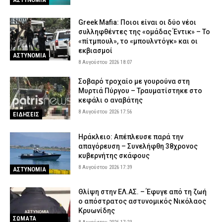
Greek Mafia: Ποιοι είναι οι δύο νέοι
συλληφθέντες της «ομάδας Έντικ» – Το
«πίτμπουλ», το «μπουλντόγκ» και οι
εκβιασμοί
ΑΣΤΥΝΟΜΙΑ
8 Αυγούστου 2026 18:07
Σοβαρό τροχαίο με γουρούνα στη
Μυρτιά Πύργου – Τραυματίστηκε στο
κεφάλι ο αναβάτης
8 Αυγούστου 2026 17:56
ΕΙΔΗΣΕΙΣ
Ηράκλειο: Απέπλευσε παρά την
απαγόρευση – Συνελήφθη 38χρονος
κυβερνήτης σκάφους
8 Αυγούστου 2026 17:39
ΑΣΤΥΝΟΜΙΑ
Θλίψη στην ΕΛ.ΑΣ. – Έφυγε από τη ζωή
ο απόστρατος αστυνομικός Νικόλαος
Κρυωνίδης
ΣΩΜΑΤΑ