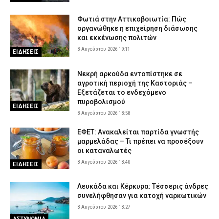
Φωτιά στην Αττικοβοιωτία: Πώς
οργανώθηκε η επιχείρηση διάσωσης
και εκκένωσης πολιτών
8 Αυγούστου 2026 19:11
ΕΙΔΗΣΕΙΣ
Νεκρή αρκούδα εντοπίστηκε σε
αγροτική περιοχή της Καστοριάς –
Εξετάζεται το ενδεχόμενο
πυροβολισμού
ΕΙΔΗΣΕΙΣ
8 Αυγούστου 2026 18:58
ΕΦΕΤ: Ανακαλείται παρτίδα γνωστής
μαρμελάδας – Τι πρέπει να προσέξουν
οι καταναλωτές
8 Αυγούστου 2026 18:40
ΕΙΔΗΣΕΙΣ
Λευκάδα και Κέρκυρα: Τέσσερις άνδρες
συνελήφθησαν για κατοχή ναρκωτικών
8 Αυγούστου 2026 18:27
ΑΣΤΥΝΟΜΙΑ