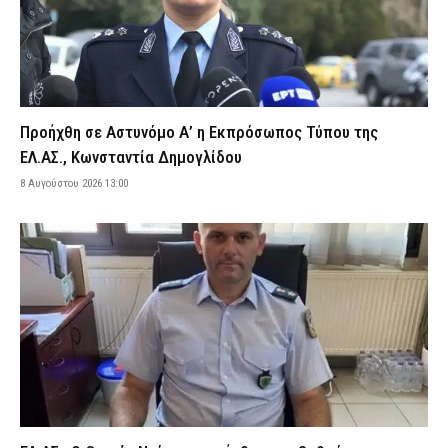
αστυνομικός Νικόλαος Κρυωνίδης
8 Αυγούστου 2026 17:23
ΣΩΜΑΤΑ ΑΣΦΑΛΕΙΑΣ
Χωρίς τις αισθήσεις του ανασύρθηκε 43χρονος αλλοδαπός στη
Μετώπη
8 Αυγούστου 2026 16:57
ΕΙΔΗΣΕΙΣ
Προήχθη σε Αστυνόμο Α’ η Εκπρόσωπος Τύπου της
Ποιοι πληρώνονται από e-ΕΦΚΑ και ΔΥΠΑ μέχρι τις 14 Αυγούστου
ΕΛ.ΑΣ., Κωνσταντία Δημογλίδου
8 Αυγούστου 2026 16:48
CAPITAL
8 Αυγούστου 2026 13:00
Αυξημένος κίνδυνος πυρκαγιάς το επόμενο 48ωρο – Ποιες
περιφέρειες βρίσκονται σε συναγερμό
8 Αυγούστου 2026 16:34
ΕΙΔΗΣΕΙΣ
Σοβαρό τροχαίο στη Χαλκιδική: Στο «Παπαγεωργίου»
δικυκλιστής μετά από σύγκρουση
8 Αυγούστου 2026 16:14
ΕΙΔΗΣΕΙΣ
Φωτιά σε χαμηλή βλάστηση στη Σίνδο Θεσσαλονίκης – Ισχυρή
κινητοποίηση της Πυροσβεστικής
8 Αυγούστου 2026 16:01
ΕΙΔΗΣΕΙΣ
Λευκάδα: Συνελήφθη 58χρονος μετά την καταγγελία της