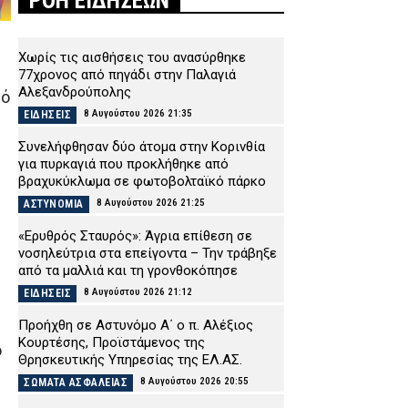
ΡΟΗ ΕΙΔΗΣΕΩΝ
Χωρίς τις αισθήσεις του ανασύρθηκε
77χρονος από πηγάδι στην Παλαγιά
Αλεξανδρούπολης
μό
8 Αυγούστου 2026 21:35
ΕΙΔΗΣΕΙΣ
Συνελήφθησαν δύο άτομα στην Κορινθία
για πυρκαγιά που προκλήθηκε από
βραχυκύκλωμα σε φωτοβολταϊκό πάρκο
8 Αυγούστου 2026 21:25
ΑΣΤΥΝΟΜΙΑ
«Ερυθρός Σταυρός»: Άγρια επίθεση σε
νοσηλεύτρια στα επείγοντα – Την τράβηξε
από τα μαλλιά και τη γρονθοκόπησε
8 Αυγούστου 2026 21:12
ΕΙΔΗΣΕΙΣ
Προήχθη σε Αστυνόμο Α΄ ο π. Αλέξιος
Κουρτέσης, Προϊστάμενος της
ο
Θρησκευτικής Υπηρεσίας της ΕΛ.ΑΣ.
8 Αυγούστου 2026 20:55
ΣΩΜΑΤΑ ΑΣΦΑΛΕΙΑΣ