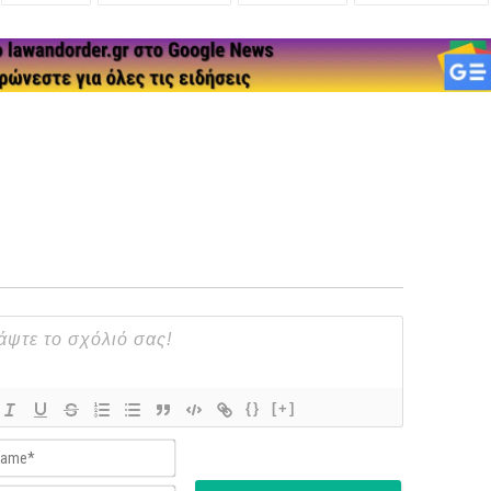
{}
[+]
Name*