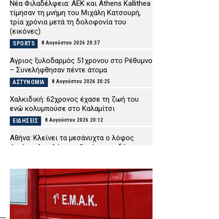
Νέα Φιλαδέλφεια: ΑΕΚ και Athens Kallithea
τίμησαν τη μνήμη του Μιχάλη Κατσουρή,
τρία χρόνια μετά τη δολοφονία του
(εικόνες)
8 Αυγούστου 2026 20:37
SPORTS
Άγριος ξυλοδαρμός 51χρονου στο Ρέθυμνο
– Συνελήφθησαν πέντε άτομα
8 Αυγούστου 2026 20:25
ΑΣΤΥΝΟΜΙΑ
Χαλκιδική: 62χρονος έχασε τη ζωή του
ενώ κολυμπούσε στο Καλαμίτσι
8 Αυγούστου 2026 20:12
ΕΙΔΗΣΕΙΣ
Αθήνα: Κλείνει τα μεσάνυχτα ο λόφος
Φινόπουλου λόγω αυξημένου κινδύνου
πυρκαγιάς
8 Αυγούστου 2026 19:56
ΕΙΔΗΣΕΙΣ
Τραγωδία στην Πάρο: Πνίγηκε τετράχρονο
παιδί σε πισίνα – Προσήχθησαν ιδιοκτήτης
και γονείς
8 Αυγούστου 2026 19:32
ΑΣΤΥΝΟΜΙΑ