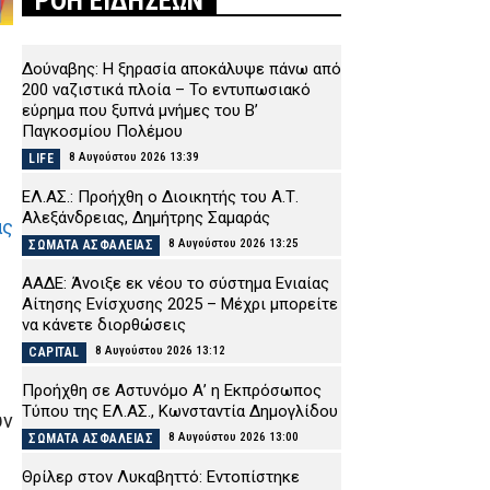
ΡΟΗ ΕΙΔΗΣΕΩΝ
Δούναβης: Η ξηρασία αποκάλυψε πάνω από
200 ναζιστικά πλοία – Το εντυπωσιακό
εύρημα που ξυπνά μνήμες του Β’
Παγκοσμίου Πολέμου
8 Αυγούστου 2026 13:39
LIFE
ΕΛ.ΑΣ.: Προήχθη ο Διοικητής του Α.Τ.
Αλεξάνδρειας, Δημήτρης Σαμαράς
ας
8 Αυγούστου 2026 13:25
ΣΩΜΑΤΑ ΑΣΦΑΛΕΙΑΣ
ΑΑΔΕ: Άνοιξε εκ νέου το σύστημα Ενιαίας
Αίτησης Ενίσχυσης 2025 – Μέχρι μπορείτε
να κάνετε διορθώσεις
8 Αυγούστου 2026 13:12
CAPITAL
Προήχθη σε Αστυνόμο Α’ η Εκπρόσωπος
Τύπου της ΕΛ.ΑΣ., Κωνσταντία Δημογλίδου
υν
8 Αυγούστου 2026 13:00
ΣΩΜΑΤΑ ΑΣΦΑΛΕΙΑΣ
Θρίλερ στον Λυκαβηττό: Εντοπίστηκε