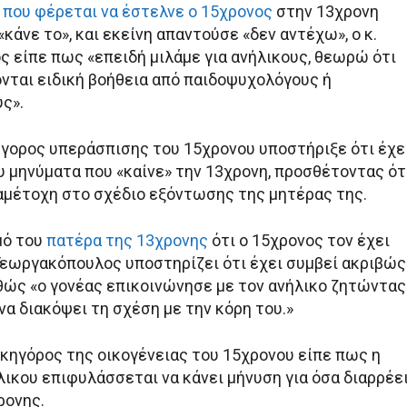
 που φέρεται να έστελνε ο 15χρονος
στην 13χρονη
«κάνε το», και εκείνη απαντούσε «δεν αντέχω», ο κ.
 είπε πως «επειδή μιλάμε για ανήλικους, θεωρώ ότι
ονται ειδική βοήθεια από παιδοψυχολόγους ή
ς».
ήγορος υπεράσπισης του 15χρονου υποστήριξε ότι έχε
υ μηνύματα που «καίνε» την 13χρονη, προσθέτοντας ότ
 αμέτοχη στο σχέδιο εξόντωσης της μητέρας της.
μό του
πατέρα της 13χρονης
ότι ο 15χρονος τον έχει
 Γεωργακόπουλος υποστηρίζει ότι έχει συμβεί ακριβώς
αθώς «ο γονέας επικοινώνησε με τον ανήλικο ζητώντας
να διακόψει τη σχέση με την κόρη του.»
ικηγόρος της οικογένειας του 15χρονου είπε πως η
λικου επιφυλάσσεται να κάνει μήνυση για όσα διαρρέε
ρονης.