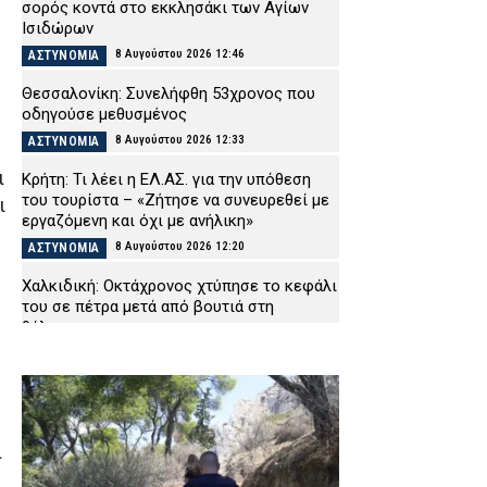
σορός κοντά στο εκκλησάκι των Αγίων
Ισιδώρων
8 Αυγούστου 2026 12:46
ΑΣΤΥΝΟΜΙΑ
Θεσσαλονίκη: Συνελήφθη 53χρονος που
οδηγούσε μεθυσμένος
8 Αυγούστου 2026 12:33
ΑΣΤΥΝΟΜΙΑ
ι
Κρήτη: Τι λέει η ΕΛ.ΑΣ. για την υπόθεση
του τουρίστα – «Ζήτησε να συνευρεθεί με
ι
εργαζόμενη και όχι με ανήλικη»
8 Αυγούστου 2026 12:20
ΑΣΤΥΝΟΜΙΑ
Χαλκιδική: Οκτάχρονος χτύπησε το κεφάλι
του σε πέτρα μετά από βουτιά στη
θάλασσα
8 Αυγούστου 2026 12:08
ΕΙΔΗΣΕΙΣ
Συνελήφθη 14χρονος για κλοπές στην
Πάτρα – Δεν είχε εκδόσει ταυτότητα
8 Αυγούστου 2026 11:54
ΑΣΤΥΝΟΜΙΑ
ι
Τραγωδία στην Εύβοια: 76χρονος