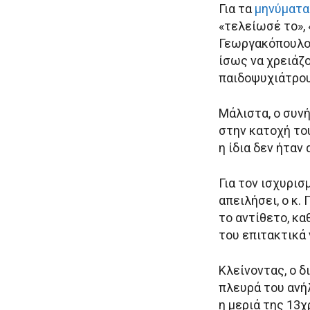
Για τα
μηνύματα
«τελείωσέ το», 
Γεωργακόπουλος
ίσως να χρειάζ
παιδοψυχιάτρου
Μάλιστα, ο συν
στην κατοχή το
η ίδια δεν ήταν
Για τον ισχυρισ
απειλήσει, ο κ.
το αντίθετο, κ
του επιτακτικά 
Κλείνοντας, ο δ
πλευρά του ανή
η μεριά της 13χ