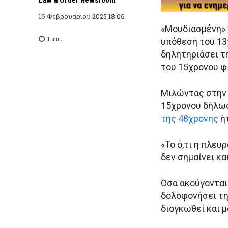
16 Φεβρουαρίου 2025 18:06
«Μουδιασμένη» 
1
min.
υπόθεση του 13
δηλητηριάσει τ
του 15χρονου φ
Μιλώντας στην 
15χρονου δήλωσ
της 48χρονης
ήτ
«Το ό,τι η πλευ
δεν σημαίνει και
Όσα ακούγονται
δολοφονήσει τη
διογκωθεί και μ