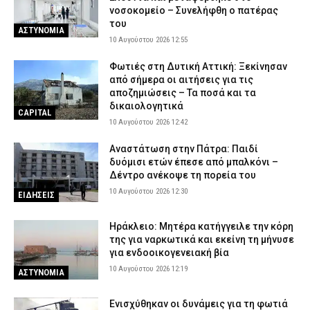
Ηλείας – Επιχειρούν μόνο επίγειες δυνάμεις
νοσοκομείο – Συνελήφθη ο πατέρας
του
9 Αυγούστου 2026 22:19
ΕΙΔΗΣΕΙΣ
ΑΣΤΥΝΟΜΙΑ
10 Αυγούστου 2026 12:55
Φωτιές στη Δυτική Αττική: Ξεκίνησαν
από σήμερα οι αιτήσεις για τις
αποζημιώσεις – Τα ποσά και τα
δικαιολογητικά
CAPITAL
10 Αυγούστου 2026 12:42
Αναστάτωση στην Πάτρα: Παιδί
δυόμισι ετών έπεσε από μπαλκόνι –
Δέντρο ανέκοψε τη πορεία του
10 Αυγούστου 2026 12:30
ΕΙΔΗΣΕΙΣ
Ηράκλειο: Μητέρα κατήγγειλε την κόρη
της για ναρκωτικά και εκείνη τη μήνυσε
για ενδοοικογενειακή βία
10 Αυγούστου 2026 12:19
ΑΣΤΥΝΟΜΙΑ
Ενισχύθηκαν οι δυνάμεις για τη φωτιά