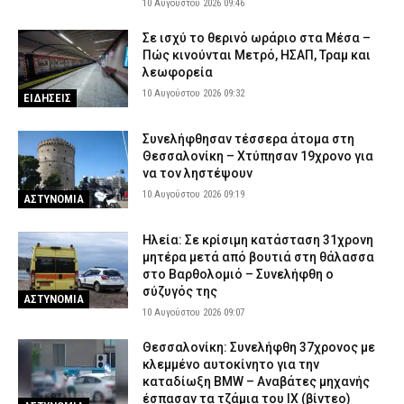
10 Αυγούστου 2026 09:46
Σε ισχύ το θερινό ωράριο στα Μέσα –
Πώς κινούνται Μετρό, ΗΣΑΠ, Τραμ και
λεωφορεία
10 Αυγούστου 2026 09:32
ΕΙΔΗΣΕΙΣ
Συνελήφθησαν τέσσερα άτομα στη
Θεσσαλονίκη – Χτύπησαν 19χρονο για
να τον ληστέψουν
10 Αυγούστου 2026 09:19
ΑΣΤΥΝΟΜΙΑ
Ηλεία: Σε κρίσιμη κατάσταση 31χρονη
μητέρα μετά από βουτιά στη θάλασσα
στο Βαρθολομιό – Συνελήφθη ο
σύζυγός της
ΑΣΤΥΝΟΜΙΑ
10 Αυγούστου 2026 09:07
Θεσσαλονίκη: Συνελήφθη 37χρονος με
κλεμμένο αυτοκίνητο για την
καταδίωξη BMW – Αναβάτες μηχανής
έσπασαν τα τζάμια του ΙΧ (βίντεο)