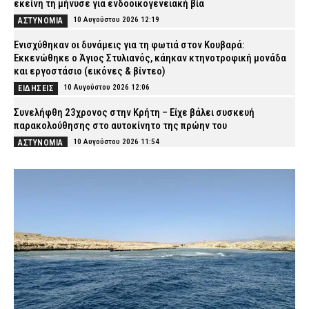
εκείνη τη μήνυσε για ενδοοικογενειακή βία
10 Αυγούστου 2026 12:19
ΑΣΤΥΝΟΜΙΑ
Ενισχύθηκαν οι δυνάμεις για τη φωτιά στον Κουβαρά:
Εκκενώθηκε ο Άγιος Στυλιανός, κάηκαν κτηνοτροφική μονάδα
και εργοστάσιο (εικόνες & βίντεο)
10 Αυγούστου 2026 12:06
ΕΙΔΗΣΕΙΣ
Συνελήφθη 23χρονος στην Κρήτη – Είχε βάλει συσκευή
παρακολούθησης στο αυτοκίνητο της πρώην του
10 Αυγούστου 2026 11:54
ΑΣΤΥΝΟΜΙΑ
Κατερίνη: 74χρονη ανασύρθηκε νεκρή από τη θάλασσα
10 Αυγούστου 2026 11:40
ΕΙΔΗΣΕΙΣ
Μήλος: Στον εισαγγελέα ο πιλότος και ο ιδιοκτήτης του
ελικοπτέρου που προσγειώθηκε με τουρίστες στο Σαρακήνικο
10 Αυγούστου 2026 11:27
ΔΙΚΑΙΟΣΥΝΗ
Βύρωνας: Διαρρήκτες έριξαν οξύ στις κλειδαριές για να μπουν
σε διαμερίσματα (βίντεο)
10 Αυγούστου 2026 11:15
ΑΣΤΥΝΟΜΙΑ