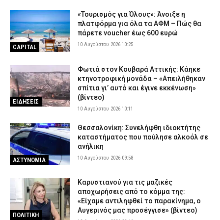
«Τουρισμός για Όλους»: Άνοιξε η
πλατφόρμα για όλα τα ΑΦΜ – Πώς θα
πάρετε voucher έως 600 ευρώ
10 Αυγούστου 2026 10:25
CAPITAL
Φωτιά στον Κουβαρά Αττικής: Κάηκε
κτηνοτροφική μονάδα – «Απειλήθηκαν
σπίτια γι’ αυτό και έγινε εκκένωση»
(βίντεο)
ΕΙΔΗΣΕΙΣ
10 Αυγούστου 2026 10:11
Θεσσαλονίκη: Συνελήφθη ιδιοκτήτης
καταστήματος που πούλησε αλκοόλ σε
ανήλικη
10 Αυγούστου 2026 09:58
ΑΣΤΥΝΟΜΙΑ
Καρυστιανού για τις μαζικές
αποχωρήσεις από το κόμμα της:
«Είχαμε αντιληφθεί το παρακίνημα, ο
Αυγερινός μας προσέγγισε» (βίντεο)
ΠΟΛΙΤΙΚΗ