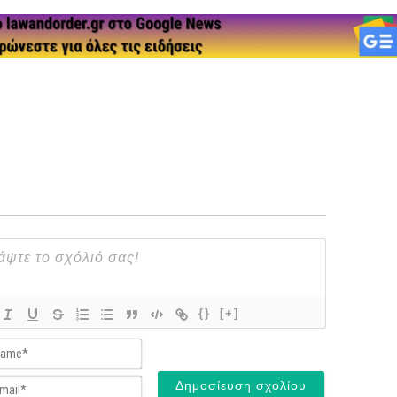
{}
[+]
Name*
Email*