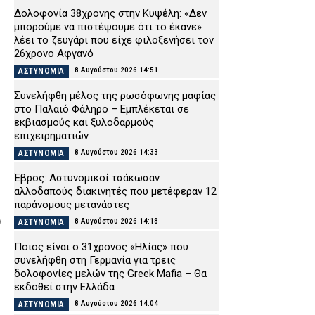
Δολοφονία 38χρονης στην Κυψέλη: «Δεν
μπορούμε να πιστέψουμε ότι το έκανε»
λέει το ζευγάρι που είχε φιλοξενήσει τον
26χρονο Αφγανό
8 Αυγούστου 2026 14:51
ΑΣΤΥΝΟΜΙΑ
Συνελήφθη μέλος της ρωσόφωνης μαφίας
στο Παλαιό Φάληρο – Εμπλέκεται σε
εκβιασμούς και ξυλοδαρμούς
επιχειρηματιών
8 Αυγούστου 2026 14:33
ΑΣΤΥΝΟΜΙΑ
Έβρος: Αστυνομικοί τσάκωσαν
αλλοδαπούς διακινητές που μετέφεραν 12
παράνομους μετανάστες
υ
8 Αυγούστου 2026 14:18
ΑΣΤΥΝΟΜΙΑ
Ποιος είναι ο 31χρονος «Ηλίας» που
συνελήφθη στη Γερμανία για τρεις
δολοφονίες μελών της Greek Mafia – Θα
εκδοθεί στην Ελλάδα
8 Αυγούστου 2026 14:04
ΑΣΤΥΝΟΜΙΑ