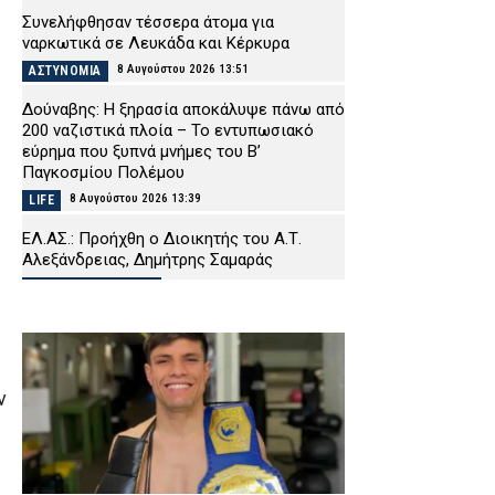
Συνελήφθησαν τέσσερα άτομα για
ναρκωτικά σε Λευκάδα και Κέρκυρα
8 Αυγούστου 2026 13:51
ΑΣΤΥΝΟΜΙΑ
Δούναβης: Η ξηρασία αποκάλυψε πάνω από
200 ναζιστικά πλοία – Το εντυπωσιακό
εύρημα που ξυπνά μνήμες του Β’
Παγκοσμίου Πολέμου
8 Αυγούστου 2026 13:39
LIFE
ΕΛ.ΑΣ.: Προήχθη ο Διοικητής του Α.Τ.
Αλεξάνδρειας, Δημήτρης Σαμαράς
8 Αυγούστου 2026 13:25
ΣΩΜΑΤΑ ΑΣΦΑΛΕΙΑΣ
ΑΑΔΕ: Άνοιξε εκ νέου το σύστημα Ενιαίας
Αίτησης Ενίσχυσης 2025 – Μέχρι μπορείτε
να κάνετε διορθώσεις
8 Αυγούστου 2026 13:12
ν
CAPITAL
Προήχθη σε Αστυνόμο Α’ η Εκπρόσωπος
Τύπου της ΕΛ.ΑΣ., Κωνσταντία Δημογλίδου
8 Αυγούστου 2026 13:00
ΣΩΜΑΤΑ ΑΣΦΑΛΕΙΑΣ