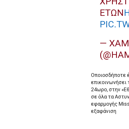
ΧΡΗΣΤ
ΕΤΩΝ
H
PIC.T
— ΧΑΜ
(@HA
Οποιοσδήποτε έ
επικοινωνήσει 
24ωρο, στην «Εθ
σε όλα τα Αστυ
εφαρμογής Miss
εξαφάνιση