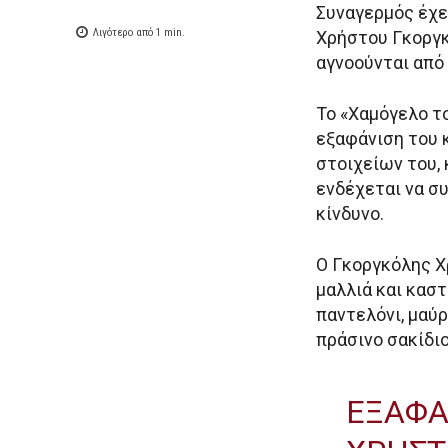
Συναγερμός έχε
Λιγότερο από 1
min.
Χρήστου Γκοργ
αγνοούνται από 
Το «Χαμόγελο τ
εξαφάνιση του 
στοιχείων του, 
ενδέχεται να συ
κίνδυνο.
Ο Γκοργκόλης Χρ
μαλλιά και κασ
παντελόνι, μαύ
πράσινο σακίδιο
ΕΞΑΦΑ