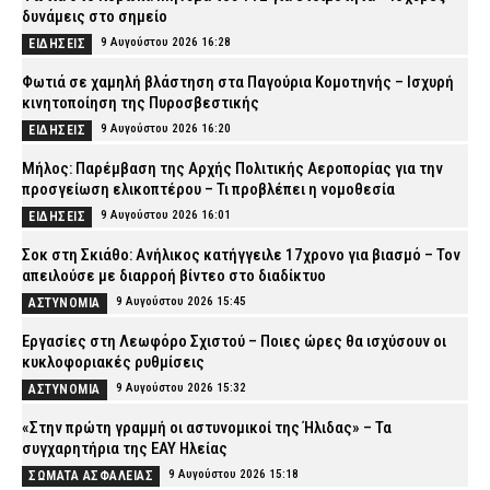
δυνάμεις στο σημείο
9 Αυγούστου 2026 16:28
ΕΙΔΗΣΕΙΣ
Φωτιά σε χαμηλή βλάστηση στα Παγούρια Κομοτηνής – Ισχυρή
κινητοποίηση της Πυροσβεστικής
9 Αυγούστου 2026 16:20
ΕΙΔΗΣΕΙΣ
Μήλος: Παρέμβαση της Αρχής Πολιτικής Αεροπορίας για την
προσγείωση ελικοπτέρου – Τι προβλέπει η νομοθεσία
9 Αυγούστου 2026 16:01
ΕΙΔΗΣΕΙΣ
Σοκ στη Σκιάθο: Ανήλικος κατήγγειλε 17χρονο για βιασμό – Τον
απειλούσε με διαρροή βίντεο στο διαδίκτυο
9 Αυγούστου 2026 15:45
ΑΣΤΥΝΟΜΙΑ
Εργασίες στη Λεωφόρο Σχιστού – Ποιες ώρες θα ισχύσουν οι
κυκλοφοριακές ρυθμίσεις
9 Αυγούστου 2026 15:32
ΑΣΤΥΝΟΜΙΑ
«Στην πρώτη γραμμή οι αστυνομικοί της Ήλιδας» – Τα
συγχαρητήρια της ΕΑΥ Ηλείας
9 Αυγούστου 2026 15:18
ΣΩΜΑΤΑ ΑΣΦΑΛΕΙΑΣ