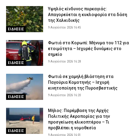
περισσότερο
9 Αυγούστου 2026 09:53
Υψηλός κίνδυνος πυρκαγιάς:
VITAL
Απαγορεύεται η κυκλοφορία στα δάση
Πάρος: Στο «μικροσκόπιο» τα μέτρα ασφαλείας στο beach bar
της Χαλκιδικής
όπου πνίγηκε ο τετράχρονος – Τι εξετάζουν οι Αρχές
9 Αυγούστου 2026 16:45
ΕΙΔΗΣΕΙΣ
9 Αυγούστου 2026 09:37
ΑΣΤΥΝΟΜΙΑ
Φωτιά στο Κορωπί: Μήνυμα του 112 για
Ρόδος: Οδηγός τράκαρε σταθμευμένο αυτοκίνητο, παρέσυρε
ετοιμότητα – Ισχυρές δυνάμεις στο
72χρονο και διέφυγε (βίντεο)
σημείο
9 Αυγούστου 2026 09:24
ΑΣΤΥΝΟΜΙΑ
9 Αυγούστου 2026 16:28
ΕΙΔΗΣΕΙΣ
Ηράκλειο: Συνελήφθησαν δύο άτομα για ναρκωτικά – Βρέθηκαν
400 γραμμάρια κάνναβης, ζυγαριά και χάπια σε σπίτι
Φωτιά σε χαμηλή βλάστηση στα
9 Αυγούστου 2026 09:10
ΑΣΤΥΝΟΜΙΑ
Παγούρια Κομοτηνής – Ισχυρή
κινητοποίηση της Πυροσβεστικής
Συναγερμός: Εξαφανίστηκε 31χρονος στην Έδεσσα
9 Αυγούστου 2026 16:20
ΕΙΔΗΣΕΙΣ
9 Αυγούστου 2026 08:53
ΑΣΤΥΝΟΜΙΑ
Αγρίνιο: Συνελήφθη μεθυσμένος οδηγός – Στο ΙΧ είχε γεμιστήρα
Μήλος: Παρέμβαση της Αρχής
με επτά φυσίγγια
Πολιτικής Αεροπορίας για την
προσγείωση ελικοπτέρου – Τι
9 Αυγούστου 2026 08:38
ΑΣΤΥΝΟΜΙΑ
προβλέπει η νομοθεσία
ΕΙΔΗΣΕΙΣ
9 Αυγούστου 2026 16:01