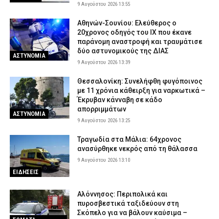
9 Αυγούστου 2026 13:55
Αθηνών-Σουνίου: Ελεύθερος ο
20χρονος οδηγός του ΙΧ που έκανε
παράνομη αναστροφή και τραυμάτισε
δύο αστυνομικούς της ΔΙΑΣ
ΑΣΤΥΝΟΜΙΑ
9 Αυγούστου 2026 13:39
Θεσσαλονίκη: Συνελήφθη φυγόποινος
με 11 χρόνια κάθειρξη για ναρκωτικά –
Έκρυβαν κάνναβη σε κάδο
απορριμμάτων
ΑΣΤΥΝΟΜΙΑ
9 Αυγούστου 2026 13:25
Τραγωδία στα Μάλια: 64χρονος
ανασύρθηκε νεκρός από τη θάλασσα
9 Αυγούστου 2026 13:10
ΕΙΔΗΣΕΙΣ
Αλόννησος: Περιπολικά και
πυροσβεστικά ταξιδεύουν στη
Σκόπελο για να βάλουν καύσιμα –