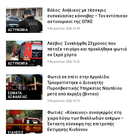
Βόλος: Ανήλικος με τέσσερις
συσκευασίες κάνναβης – Τον εντόπισαν
αστυνομικοί της ΟΠΚΕ
9 Αυγούστου 2026 14:39
ΑΣΤΥΝΟΜΙΑ
Λέσβος: Συνελήφθη 23χρονος που
πέταξε τσιγάρο και προκλήθηκε φωτιά
σε ξερά χόρτα
9 Αυγούστου 2026 14:25
ΑΣΤΥΝΟΜΙΑ
Φωτιά σε σπίτι στην Αργολίδα:
Τραυματίστηκε o Διοικητής
Πυροσβεστικής Υπηρεσίας Ναυπλίου
ΣΩΜΑΤΑ
μετά από έκρηξη (βίντεο)
ΑΣΦΑΛΕΙΑΣ
9 Αυγούστου 2026 14:10
Φωτιές: «Κόκκινος» συναγερμός στη
χώρα λόγω των θυελλωδών ανέμων –
Έκτακτη σύσκεψη της επιτροπής
Εκτίμησης Κινδύνου
ΕΙΔΗΣΕΙΣ