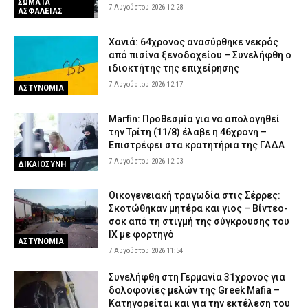
ΣΩΜΑΤΑ
7 Αυγούστου 2026 12:28
ΑΣΦΑΛΕΙΑΣ
Χανιά: 64χρονος ανασύρθηκε νεκρός
από πισίνα ξενοδοχείου – Συνελήφθη ο
ιδιοκτήτης της επιχείρησης
7 Αυγούστου 2026 12:17
ΑΣΤΥΝΟΜΙΑ
Marfin: Προθεσμία για να απολογηθεί
την Τρίτη (11/8) έλαβε η 46χρονη –
Επιστρέφει στα κρατητήρια της ΓΑΔΑ
7 Αυγούστου 2026 12:03
ΔΙΚΑΙΟΣΥΝΗ
Οικογενειακή τραγωδία στις Σέρρες:
Σκοτώθηκαν μητέρα και γιος – Βίντεο-
σοκ από τη στιγμή της σύγκρουσης του
ΙΧ με φορτηγό
ΑΣΤΥΝΟΜΙΑ
7 Αυγούστου 2026 11:54
Συνελήφθη στη Γερμανία 31χρονος για
δολοφονίες μελών της Greek Mafia –
Κατηγορείται και για την εκτέλεση του