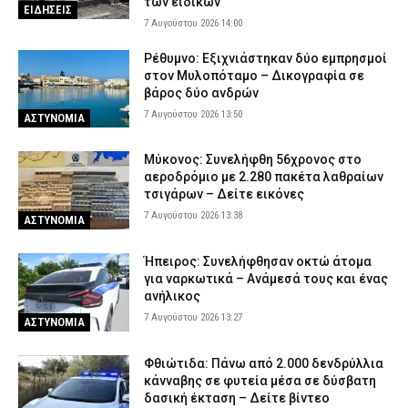
των ειδικών
ΕΙΔΗΣΕΙΣ
7 Αυγούστου 2026 14:00
Ρέθυμνο: Εξιχνιάστηκαν δύο εμπρησμοί
στον Μυλοπόταμο – Δικογραφία σε
βάρος δύο ανδρών
7 Αυγούστου 2026 13:50
ΑΣΤΥΝΟΜΙΑ
Μύκονος: Συνελήφθη 56χρονος στο
αεροδρόμιο με 2.280 πακέτα λαθραίων
τσιγάρων – Δείτε εικόνες
7 Αυγούστου 2026 13:38
ΑΣΤΥΝΟΜΙΑ
Ήπειρος: Συνελήφθησαν οκτώ άτομα
για ναρκωτικά – Ανάμεσά τους και ένας
ανήλικος
7 Αυγούστου 2026 13:27
ΑΣΤΥΝΟΜΙΑ
Φθιώτιδα: Πάνω από 2.000 δενδρύλλια
κάνναβης σε φυτεία μέσα σε δύσβατη
δασική έκταση – Δείτε βίντεο