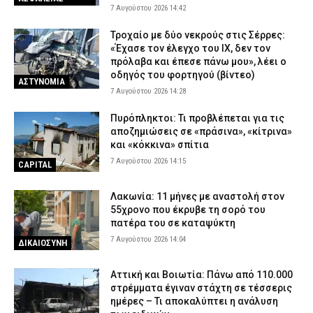
7 Αυγούστου 2026 14:42
Τροχαίο με δύο νεκρούς στις Σέρρες:
«Έχασε τον έλεγχο του ΙΧ, δεν τον
πρόλαβα και έπεσε πάνω μου», λέει ο
οδηγός του φορτηγού (βίντεο)
ΑΣΤΥΝΟΜΙΑ
7 Αυγούστου 2026 14:28
Πυρόπληκτοι: Τι προβλέπεται για τις
αποζημιώσεις σε «πράσινα», «κίτρινα»
και «κόκκινα» σπίτια
7 Αυγούστου 2026 14:15
CAPITAL
Λακωνία: 11 μήνες με αναστολή στον
55χρονο που έκρυβε τη σορό του
πατέρα του σε καταψύκτη
7 Αυγούστου 2026 14:04
ΔΙΚΑΙΟΣΥΝΗ
Αττική και Βοιωτία: Πάνω από 110.000
στρέμματα έγιναν στάχτη σε τέσσερις
ημέρες – Τι αποκαλύπτει η ανάλυση