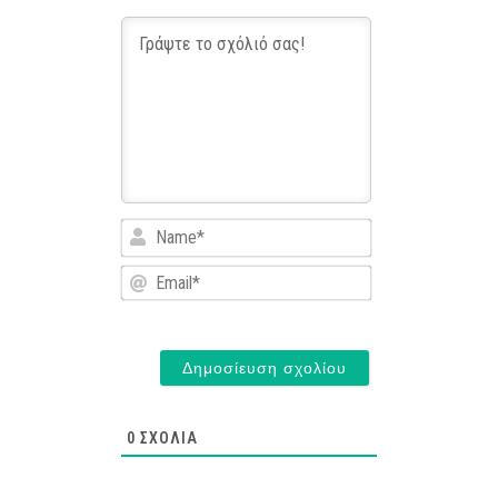
Name*
Email*
0
ΣΧΌΛΙΑ