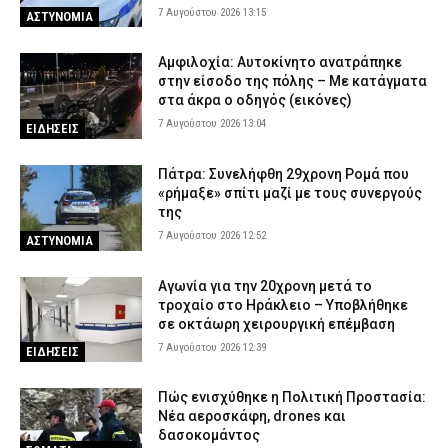
7 Αυγούστου 2026 13:15
ΑΣΤΥΝΟΜΙΑ
Αμφιλοχία: Αυτοκίνητο ανατράπηκε
στην είσοδο της πόλης – Με κατάγματα
στα άκρα ο οδηγός (εικόνες)
7 Αυγούστου 2026 13:04
ΕΙΔΗΣΕΙΣ
Πάτρα: Συνελήφθη 29χρονη Ρομά που
«ρήμαξε» σπίτι μαζί με τους συνεργούς
της
7 Αυγούστου 2026 12:52
ΑΣΤΥΝΟΜΙΑ
Αγωνία για την 20χρονη μετά το
τροχαίο στο Ηράκλειο – Υποβλήθηκε
σε οκτάωρη χειρουργική επέμβαση
7 Αυγούστου 2026 12:39
ΕΙΔΗΣΕΙΣ
Πώς ενισχύθηκε η Πολιτική Προστασία:
Νέα αεροσκάφη, drones και
δασοκομάντος