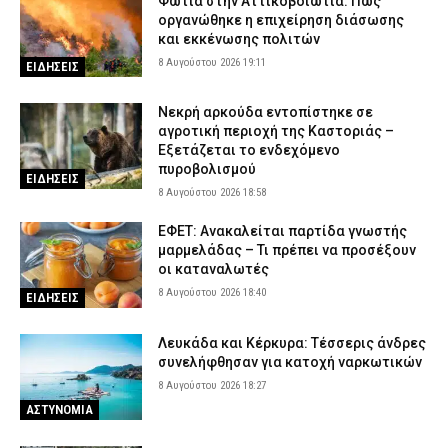
Φωτιά στην Αττικοβοιωτία: Πώς
οργανώθηκε η επιχείρηση διάσωσης
και εκκένωσης πολιτών
8 Αυγούστου 2026 19:11
ΕΙΔΗΣΕΙΣ
Νεκρή αρκούδα εντοπίστηκε σε
αγροτική περιοχή της Καστοριάς –
Εξετάζεται το ενδεχόμενο
πυροβολισμού
ΕΙΔΗΣΕΙΣ
8 Αυγούστου 2026 18:58
ΕΦΕΤ: Ανακαλείται παρτίδα γνωστής
μαρμελάδας – Τι πρέπει να προσέξουν
οι καταναλωτές
8 Αυγούστου 2026 18:40
ΕΙΔΗΣΕΙΣ
Λευκάδα και Κέρκυρα: Τέσσερις άνδρες
συνελήφθησαν για κατοχή ναρκωτικών
8 Αυγούστου 2026 18:27
ΑΣΤΥΝΟΜΙΑ