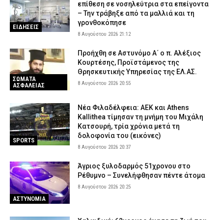
επίθεση σε νοσηλεύτρια στα επείγοντα
– Την τράβηξε από τα μαλλιά και τη
γρονθοκόπησε
ΕΙΔΗΣΕΙΣ
8 Αυγούστου 2026 21:12
Προήχθη σε Αστυνόμο Α΄ ο π. Αλέξιος
Κουρτέσης, Προϊστάμενος της
Θρησκευτικής Υπηρεσίας της ΕΛ.ΑΣ.
ΣΩΜΑΤΑ
8 Αυγούστου 2026 20:55
ΑΣΦΑΛΕΙΑΣ
Νέα Φιλαδέλφεια: ΑΕΚ και Athens
Kallithea τίμησαν τη μνήμη του Μιχάλη
Κατσουρή, τρία χρόνια μετά τη
δολοφονία του (εικόνες)
SPORTS
8 Αυγούστου 2026 20:37
Άγριος ξυλοδαρμός 51χρονου στο
Ρέθυμνο – Συνελήφθησαν πέντε άτομα
8 Αυγούστου 2026 20:25
ΑΣΤΥΝΟΜΙΑ