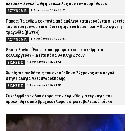
αλκοόλ – Συνελήφθη η υπάλληλος που τον προμήθευσε
8 Αυγούστου 2026 22:22
ΑΣΤΥΝΟΜΙΑ
Πάρος: Για ανθρωποκτονία από αμέλεια κατηγορούνται οι γονείς
του τετράχρονου και ο ιδιοκτήτης του beach bar – Πώς έγινε η
τραγωδία (βίντεο)
8 Αυγούστου 2026 22:04
ΑΣΤΥΝΟΜΙΑ
Θεσσαλονίκη: Έκαψαν απορρίμματα και υπολείμματα
καλλιεργειών – Δείτε πόσα θα πληρώσουν
8 Αυγούστου 2026 21:50
ΕΙΔΗΣΕΙΣ
Χωρίς τις αισθήσεις του ανασύρθηκε 77χρονος από πηγάδι
στην Παλαγιά Αλεξανδρούπολης
8 Αυγούστου 2026 21:35
ΕΙΔΗΣΕΙΣ
Συνελήφθησαν δύο άτομα στην Κορινθία για πυρκαγιά που
προκλήθηκε από βραχυκύκλωμα σε φωτοβολταϊκό πάρκο
8 Αυγούστου 2026 21:25
ΑΣΤΥΝΟΜΙΑ
«Ερυθρός Σταυρός»: Σοκαριστική επίθεση σε νοσηλεύτρια στα
επείγοντα – Την τράβηξε από τα μαλλιά και τη γρονθοκόπησε