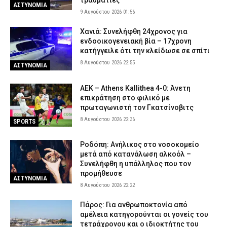
8 Αυγούστου 2026 15:17
ΑΣΤΥΝΟΜΙΑ
ΑΣΤΥΝΟΜΙΑ
9 Αυγούστου 2026 01:56
Συνελήφθησαν τρία άτομα για διακίνηση ναρκωτικών στην
Χανιά: Συνελήφθη 24χρονος για
Αττική και την Πανεπιστημιούπολη Ζωγράφου – Θα έβγαζαν
ενδοοικογενειακή βία – 17χρονη
πάνω από 90.000 ευρώ (βίντεο)
κατήγγειλε ότι την κλείδωσε σε σπίτι
8 Αυγούστου 2026 15:06
ΑΣΤΥΝΟΜΙΑ
8 Αυγούστου 2026 22:55
ΑΣΤΥΝΟΜΙΑ
Δολοφονία 38χρονης στην Κυψέλη: «Δεν μπορούμε να
πιστέψουμε ότι το έκανε» λέει το ζευγάρι που είχε φιλοξενήσει
ΑΕΚ – Athens Kallithea 4-0: Άνετη
τον 26χρονο Αφγανό
επικράτηση στο φιλικό με
8 Αυγούστου 2026 14:51
ΑΣΤΥΝΟΜΙΑ
πρωταγωνιστή τον Γκατσίνοβιτς
8 Αυγούστου 2026 22:36
SPORTS
Ροδόπη: Ανήλικος στο νοσοκομείο
μετά από κατανάλωση αλκοόλ –
Συνελήφθη η υπάλληλος που τον
προμήθευσε
ΑΣΤΥΝΟΜΙΑ
8 Αυγούστου 2026 22:22
Πάρος: Για ανθρωποκτονία από
αμέλεια κατηγορούνται οι γονείς του
τετράχρονου και ο ιδιοκτήτης του