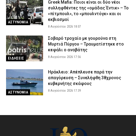
Greek Mafia: Ποιοι είναι οι δύο νέοι
συλληφθέντες της «ομάδας Έντικ» – Το
«πίτμπουλ», το «μπουλντόγκ» και οι
εκβιασμοί
ΑΣΤΥΝΟΜΙΑ
8 Αυγούστου 2026 18:07
Σοβαρό τροχαίο με γουρούνα στη
Μυρτιά Πύργου – Τραυματίστηκε στο
κεφάλι ο αναβάτης
8 Αυγούστου 2026 17:56
ΕΙΔΗΣΕΙΣ
Ηράκλειο: Απέπλευσε παρά την
απαγόρευση – Συνελήφθη 38χρονος
κυβερνήτης σκάφους
8 Αυγούστου 2026 17:39
ΑΣΤΥΝΟΜΙΑ