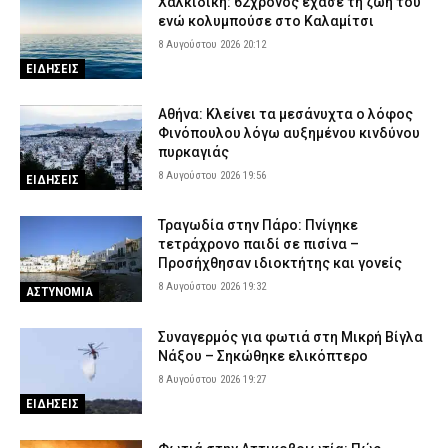
Χαλκιδική: 62χρονος έχασε τη ζωή του
ενώ κολυμπούσε στο Καλαμίτσι
8 Αυγούστου 2026 20:12
ΕΙΔΗΣΕΙΣ
Αθήνα: Κλείνει τα μεσάνυχτα ο λόφος
Φινόπουλου λόγω αυξημένου κινδύνου
πυρκαγιάς
8 Αυγούστου 2026 19:56
ΕΙΔΗΣΕΙΣ
Τραγωδία στην Πάρο: Πνίγηκε
τετράχρονο παιδί σε πισίνα –
Προσήχθησαν ιδιοκτήτης και γονείς
8 Αυγούστου 2026 19:32
ΑΣΤΥΝΟΜΙΑ
Συναγερμός για φωτιά στη Μικρή Βίγλα
Νάξου – Σηκώθηκε ελικόπτερο
8 Αυγούστου 2026 19:27
ΕΙΔΗΣΕΙΣ