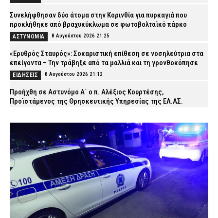
Συνελήφθησαν δύο άτομα στην Κορινθία για πυρκαγιά που
προκλήθηκε από βραχυκύκλωμα σε φωτοβολταϊκό πάρκο
8 Αυγούστου 2026 21:25
ΑΣΤΥΝΟΜΙΑ
«Ερυθρός Σταυρός»: Σοκαριστική επίθεση σε νοσηλεύτρια στα
επείγοντα – Την τράβηξε από τα μαλλιά και τη γρονθοκόπησε
8 Αυγούστου 2026 21:12
ΕΙΔΗΣΕΙΣ
Προήχθη σε Αστυνόμο Α΄ ο π. Αλέξιος Κουρτέσης,
Προϊστάμενος της Θρησκευτικής Υπηρεσίας της ΕΛ.ΑΣ.
8 Αυγούστου 2026 20:55
ΣΩΜΑΤΑ ΑΣΦΑΛΕΙΑΣ
Νέα Φιλαδέλφεια: ΑΕΚ και Athens Kallithea τίμησαν τη μνήμη του
Μιχάλη Κατσουρή, τρία χρόνια μετά τη δολοφονία του (εικόνες)
8 Αυγούστου 2026 20:37
SPORTS
Άγριος ξυλοδαρμός 51χρονου στο Ρέθυμνο – Συνελήφθησαν
πέντε άτομα
8 Αυγούστου 2026 20:25
ΑΣΤΥΝΟΜΙΑ
Χαλκιδική: 62χρονος έχασε τη ζωή του ενώ κολυμπούσε στο
Καλαμίτσι