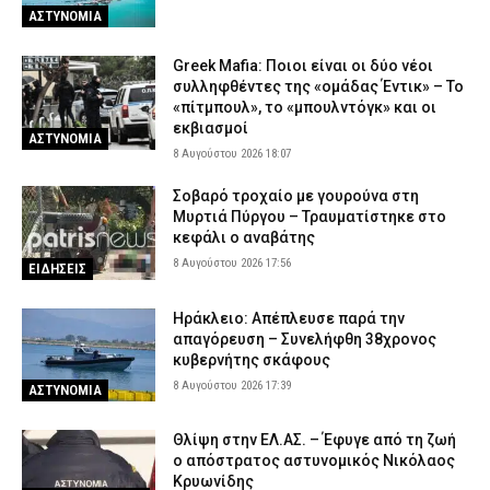
ΑΣΤΥΝΟΜΙΑ
Greek Mafia: Ποιοι είναι οι δύο νέοι
συλληφθέντες της «ομάδας Έντικ» – Το
«πίτμπουλ», το «μπουλντόγκ» και οι
εκβιασμοί
ΑΣΤΥΝΟΜΙΑ
8 Αυγούστου 2026 18:07
Σοβαρό τροχαίο με γουρούνα στη
Μυρτιά Πύργου – Τραυματίστηκε στο
κεφάλι ο αναβάτης
8 Αυγούστου 2026 17:56
ΕΙΔΗΣΕΙΣ
Ηράκλειο: Απέπλευσε παρά την
απαγόρευση – Συνελήφθη 38χρονος
κυβερνήτης σκάφους
8 Αυγούστου 2026 17:39
ΑΣΤΥΝΟΜΙΑ
Θλίψη στην ΕΛ.ΑΣ. – Έφυγε από τη ζωή
ο απόστρατος αστυνομικός Νικόλαος
Κρυωνίδης