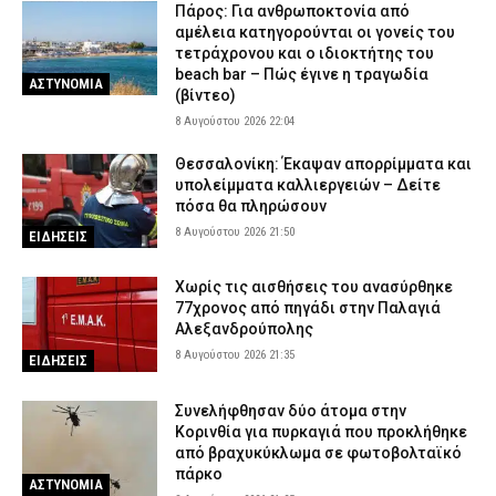
Πάρος: Για ανθρωποκτονία από
Έβρος: Αστυνομικοί τσάκωσαν αλλοδαπούς διακινητές που
αμέλεια κατηγορούνται οι γονείς του
μετέφεραν 12 παράνομους μετανάστες
τετράχρονου και ο ιδιοκτήτης του
8 Αυγούστου 2026 14:18
beach bar – Πώς έγινε η τραγωδία
ΑΣΤΥΝΟΜΙΑ
ΑΣΤΥΝΟΜΙΑ
(βίντεο)
8 Αυγούστου 2026 22:04
Θεσσαλονίκη: Έκαψαν απορρίμματα και
υπολείμματα καλλιεργειών – Δείτε
πόσα θα πληρώσουν
8 Αυγούστου 2026 21:50
ΕΙΔΗΣΕΙΣ
Χωρίς τις αισθήσεις του ανασύρθηκε
77χρονος από πηγάδι στην Παλαγιά
Αλεξανδρούπολης
8 Αυγούστου 2026 21:35
ΕΙΔΗΣΕΙΣ
Συνελήφθησαν δύο άτομα στην
Κορινθία για πυρκαγιά που προκλήθηκε
από βραχυκύκλωμα σε φωτοβολταϊκό
πάρκο
ΑΣΤΥΝΟΜΙΑ