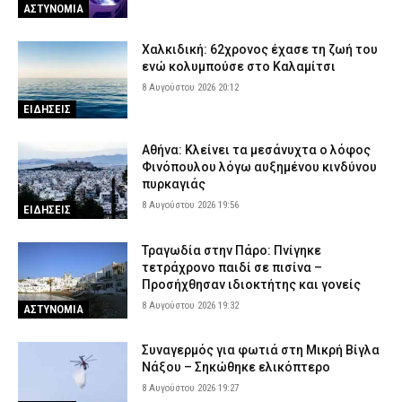
ΑΣΤΥΝΟΜΙΑ
Χαλκιδική: 62χρονος έχασε τη ζωή του
ενώ κολυμπούσε στο Καλαμίτσι
8 Αυγούστου 2026 20:12
ΕΙΔΗΣΕΙΣ
Αθήνα: Κλείνει τα μεσάνυχτα ο λόφος
Φινόπουλου λόγω αυξημένου κινδύνου
πυρκαγιάς
8 Αυγούστου 2026 19:56
ΕΙΔΗΣΕΙΣ
Τραγωδία στην Πάρο: Πνίγηκε
τετράχρονο παιδί σε πισίνα –
Προσήχθησαν ιδιοκτήτης και γονείς
8 Αυγούστου 2026 19:32
ΑΣΤΥΝΟΜΙΑ
Συναγερμός για φωτιά στη Μικρή Βίγλα
Νάξου – Σηκώθηκε ελικόπτερο
8 Αυγούστου 2026 19:27