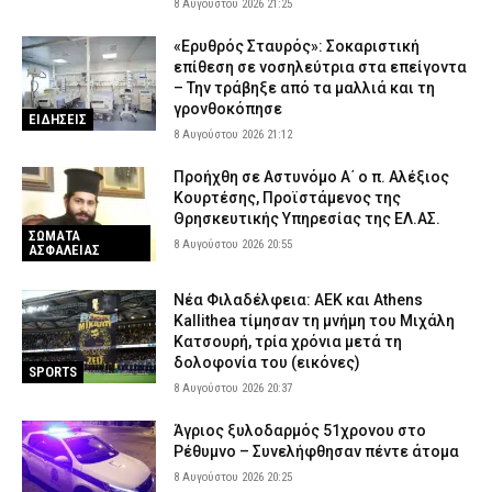
8 Αυγούστου 2026 21:25
«Ερυθρός Σταυρός»: Σοκαριστική
επίθεση σε νοσηλεύτρια στα επείγοντα
– Την τράβηξε από τα μαλλιά και τη
γρονθοκόπησε
ΕΙΔΗΣΕΙΣ
8 Αυγούστου 2026 21:12
Προήχθη σε Αστυνόμο Α΄ ο π. Αλέξιος
Κουρτέσης, Προϊστάμενος της
Θρησκευτικής Υπηρεσίας της ΕΛ.ΑΣ.
ΣΩΜΑΤΑ
8 Αυγούστου 2026 20:55
ΑΣΦΑΛΕΙΑΣ
Νέα Φιλαδέλφεια: ΑΕΚ και Athens
Kallithea τίμησαν τη μνήμη του Μιχάλη
Κατσουρή, τρία χρόνια μετά τη
δολοφονία του (εικόνες)
SPORTS
8 Αυγούστου 2026 20:37
Άγριος ξυλοδαρμός 51χρονου στο
Ρέθυμνο – Συνελήφθησαν πέντε άτομα
8 Αυγούστου 2026 20:25