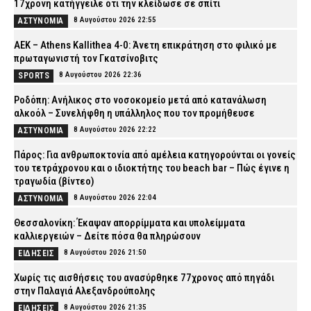
17χρονη κατήγγειλε ότι την κλείδωσε σε σπίτι
8 Αυγούστου 2026 22:55
ΑΣΤΥΝΟΜΙΑ
ΑΕΚ – Athens Kallithea 4-0: Άνετη επικράτηση στο φιλικό με
πρωταγωνιστή τον Γκατσίνοβιτς
8 Αυγούστου 2026 22:36
SPORTS
Ροδόπη: Ανήλικος στο νοσοκομείο μετά από κατανάλωση
αλκοόλ – Συνελήφθη η υπάλληλος που τον προμήθευσε
8 Αυγούστου 2026 22:22
ΑΣΤΥΝΟΜΙΑ
Πάρος: Για ανθρωποκτονία από αμέλεια κατηγορούνται οι γονείς
του τετράχρονου και ο ιδιοκτήτης του beach bar – Πώς έγινε η
τραγωδία (βίντεο)
8 Αυγούστου 2026 22:04
ΑΣΤΥΝΟΜΙΑ
Θεσσαλονίκη: Έκαψαν απορρίμματα και υπολείμματα
καλλιεργειών – Δείτε πόσα θα πληρώσουν
8 Αυγούστου 2026 21:50
ΕΙΔΗΣΕΙΣ
Χωρίς τις αισθήσεις του ανασύρθηκε 77χρονος από πηγάδι
στην Παλαγιά Αλεξανδρούπολης
8 Αυγούστου 2026 21:35
ΕΙΔΗΣΕΙΣ