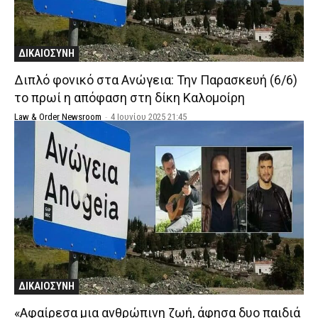
ΔΙΚΑΙΟΣΥΝΗ
Διπλό φονικό στα Ανώγεια: Την Παρασκευή (6/6)
το πρωί η απόφαση στη δίκη Καλομοίρη
Law & Order Newsroom
-
4 Ιουνίου 2025 21:45
ΔΙΚΑΙΟΣΥΝΗ
«Αφαίρεσα μια ανθρώπινη ζωή, άφησα δυο παιδιά