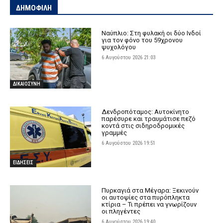
ΔΗΜΟΦΙΛΗ
Ναύπλιο: Στη φυλακή οι δύο Ινδοί
για τον φόνο του 59χρονου
ψυχολόγου
6 Αυγούστου 2026 21:03
ΔΙΚΑΙΟΣΥΝΗ
Δενδροπόταμος: Αυτοκίνητο
παρέσυρε και τραυμάτισε πεζό
κοντά στις σιδηροδρομικές
γραμμές
6 Αυγούστου 2026 19:51
ΕΙΔΗΣΕΙΣ
Πυρκαγιά στα Μέγαρα: Ξεκινούν
οι αυτοψίες στα πυρόπληκτα
κτίρια – Τι πρέπει να γνωρίζουν
οι πληγέντες
6 Αυγούστου 2026 19:40