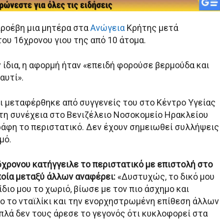
προέβη μια μητέρα στα
Ανώγεια
Κρήτης μετά
ου 16χρονου γιου της από 10 άτομα.
 ίδια, η αφορμή ήταν «επειδή φορούσε βερμούδα και
αυτί».
ρι μεταφέρθηκε από συγγενείς του στο Κέντρο Υγείας
τη συνέχεια στο Βενιζέλειο Νοσοκομείο Ηρακλείου
ράφη το περιστατικό. Δεν έχουν σημειωθεί συλλήψεις
μό.
6χρονου κατήγγειλε το περιστατικό με επιστολή στο
οποία μεταξύ άλλων αναφέρει:
«Δυστυχώς, το δικό μου
 ίδιο μου το χωριό, βίωσε με τον πιο άσχημο και
ο το νταϊλίκι και την ενορχηστρωμένη επίθεση άλλων
απλά δεν τους άρεσε το γεγονός ότι κυκλοφορεί στα