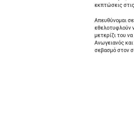
εκπτώσεις στις 
Απευθύνομαι σε
εθελοτυφλούν ν
μετερίζι του να
Ανωγειανός και
σεβασμό στον 