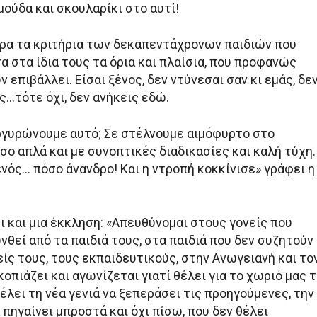
ούδα και σκουλαρίκι στο αυτί!
ερα τα κριτήρια των δεκαπεντάχρονων παιδιών που
 στα ίδια τους τα όρια και πλαίσια, που προφανώς
ν επιβάλλει. Είσαι ξένος, δεν ντύνεσαι σαν κι εμάς, δε
ας…τότε όχι, δεν ανήκεις εδώ.
ργυρώνουμε αυτό; Σε στέλνουμε αιμόφυρτο στο
ο απλά και με συνοπτικές διαδικασίες και καλή τύχη.
νός… πόσο άνανδρο! Και η ντροπή κοκκίνισε» γράφει η
ι και μια έκκληση: «Απευθύνομαι στους γονείς που
θεί από τα παιδιά τους, στα παιδιά που δεν συζητούν
είς τους, τους εκπαιδευτικούς, στην Ανωγειανή και το
οπιάζει και αγωνίζεται γιατί θέλει για το χωριό μας 
έλει τη νέα γενιά να ξεπεράσει τις προηγούμενες, την
 πηγαίνει μπροστά και όχι πίσω, που δεν θέλει