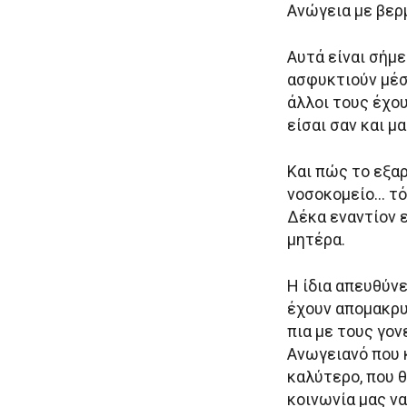
Ανώγεια με βερμ
Αυτά είναι σήμ
ασφυκτιούν μέσα
άλλοι τους έχου
είσαι σαν και μ
Και πώς το εξα
νοσοκομείο… τόσ
Δέκα εναντίον ε
μητέρα.
Η ίδια απευθύνε
έχουν απομακρυν
πια με τους γον
Ανωγειανό που κ
καλύτερο, που θ
κοινωνία μας να