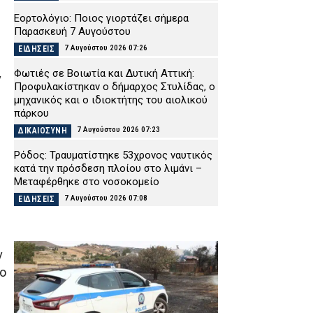
Εορτολόγιο: Ποιος γιορτάζει σήμερα
Παρασκευή 7 Αυγούστου
7 Αυγούστου 2026 07:26
ΕΙΔΗΣΕΙΣ
Φωτιές σε Βοιωτία και Δυτική Αττική:
ν
Προφυλακίστηκαν ο δήμαρχος Στυλίδας, ο
μηχανικός και ο ιδιοκτήτης του αιολικού
πάρκου
7 Αυγούστου 2026 07:23
ΔΙΚΑΙΟΣΥΝΗ
Ρόδος: Τραυματίστηκε 53χρονος ναυτικός
κατά την πρόσδεση πλοίου στο λιμάνι –
Μεταφέρθηκε στο νοσοκομείο
7 Αυγούστου 2026 07:08
ΕΙΔΗΣΕΙΣ
Marfin: Στον εισαγγελέα σήμερα η 46χρονη
που κατηγορείται για τη φονική επίθεση –
Πέρασε τη νύχτα στα κρατητήρια της ΓΑΔΑ
ν
(βίντεο)
το
7 Αυγούστου 2026 07:01
ΔΙΚΑΙΟΣΥΝΗ
ΔΕΔΔΗΕ: Πού θα σημειωθούν διακοπές