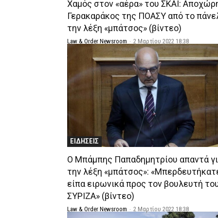
Χαμός στον «αέρα» του ΣΚΑΪ: Αποχώρ
Γερακαράκος της ΠΟΑΣΥ από το πάνελ
την λέξη «μπάτσος» (βίντεο)
Law & Order Newsroom
-
2 Μαρτίου 2022 18:38
ΕΙΔΗΣΕΙΣ
Ο Μπάμπης Παπαδημητρίου απαντά γ
την λέξη «μπάτσος»: «Μπερδευτήκατε
είπα ειρωνικά προς τον βουλευτή το
ΣΥΡΙΖΑ» (βίντεο)
Law & Order Newsroom
-
2 Μαρτίου 2022 18:38