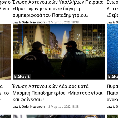
ησε ο
Ένωση Αστυνομικών Υπαλλήλων Πειραιά:
Ενωσ
 για
«Πρωτοφανής και ανεκδιήγητη
Αττικ
συμπεριφορά του Παπαδημητρίου»
«Σεβ
Law & Order Newsroom
-
2 Μαρτίου 2022 18:38
Law & 
ΕΙΔΗΣΕΙΣ
ΕΙΔΗ
ια
Ένωση Αστυνομικών Λάρισας κατά
Πυρά
, το
Μπάμπη Παπαδημητρίου: «Μπάτσος είσαι
Παπα
υ
και φαίνεσαι»!
ανακ
Law & Order Newsroom
-
2 Μαρτίου 2022 18:38
Law & 