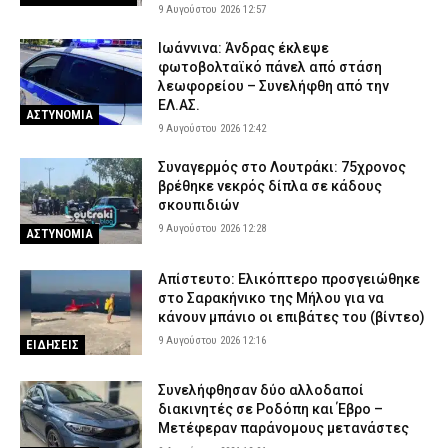
9 Αυγούστου 2026 12:57
Ιωάννινα: Άνδρας έκλεψε
φωτοβολταϊκό πάνελ από στάση
λεωφορείου – Συνελήφθη από την
ΕΛ.ΑΣ.
ΑΣΤΥΝΟΜΙΑ
9 Αυγούστου 2026 12:42
Συναγερμός στο Λουτράκι: 75χρονος
βρέθηκε νεκρός δίπλα σε κάδους
σκουπιδιών
9 Αυγούστου 2026 12:28
ΑΣΤΥΝΟΜΙΑ
Απίστευτο: Ελικόπτερο προσγειώθηκε
στο Σαρακήνικο της Μήλου για να
κάνουν μπάνιο οι επιβάτες του (βίντεο)
9 Αυγούστου 2026 12:16
ΕΙΔΗΣΕΙΣ
Συνελήφθησαν δύο αλλοδαποί
διακινητές σε Ροδόπη και Έβρο –
Μετέφεραν παράνομους μετανάστες