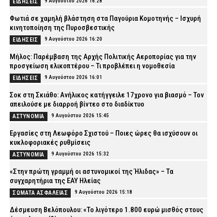
9 Αυγούστου 2026 16:28
ΕΙΔΗΣΕΙΣ
Φωτιά σε χαμηλή βλάστηση στα Παγούρια Κομοτηνής – Ισχυρή
κινητοποίηση της Πυροσβεστικής
9 Αυγούστου 2026 16:20
ΕΙΔΗΣΕΙΣ
Μήλος: Παρέμβαση της Αρχής Πολιτικής Αεροπορίας για την
προσγείωση ελικοπτέρου – Τι προβλέπει η νομοθεσία
9 Αυγούστου 2026 16:01
ΕΙΔΗΣΕΙΣ
Σοκ στη Σκιάθο: Ανήλικος κατήγγειλε 17χρονο για βιασμό – Τον
απειλούσε με διαρροή βίντεο στο διαδίκτυο
9 Αυγούστου 2026 15:45
ΑΣΤΥΝΟΜΙΑ
Εργασίες στη Λεωφόρο Σχιστού – Ποιες ώρες θα ισχύσουν οι
κυκλοφοριακές ρυθμίσεις
9 Αυγούστου 2026 15:32
ΑΣΤΥΝΟΜΙΑ
«Στην πρώτη γραμμή οι αστυνομικοί της Ήλιδας» – Τα
συγχαρητήρια της ΕΑΥ Ηλείας
9 Αυγούστου 2026 15:18
ΣΩΜΑΤΑ ΑΣΦΑΛΕΙΑΣ
Δέσμευση Βελόπουλου: «Το λιγότερο 1.800 ευρώ μισθός στους