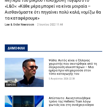
Μητέρα του μικρού Πολυχρόνη Ταγαρά στο
«L&O»: «Κάθε μέρα μπορεί να είναι μοιραία –
Αισθανόμαστε ότι πηγαίνει πολύ καλά, νομίζω θα
τα καταφέρουμε»
Law & Order Newsroom
-
2 Ιουνίου 2022 11:44
ΔΗΜΟΦΙΛΗ
Ψάθα: Αυτός είναι ο Έλληνας
χειριστής που σκοτώθηκε από τη
σύγκρουση ελικοπτέρων – Μια
ημέρα πριν επιχειρούσε στον
τόπο καταγωγής του
5 Αυγούστου 2026 22:38
ΕΙΔΗΣΕΙΣ
Απίστευτο: Ακινητοποιήθηκε
τρένο της Hellenic Train λόγω
φωτιάς και στη συνέχεια κάηκε