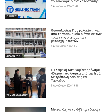
το λεωφορείο αντικατάστασης!
5 Αυγούστου 2026 21:41
ΕΙΔΗΣΕΙΣ
Θεσσαλονίκη: Προφυλακίστηκε…
από το νοσοκομείο ο ένας εκ των
τριών της σπείρας των
μετασχηματιστών
5 Αυγούστου 2026 19:55
ΔΙΚΑΙΟΣΥΝΗ
Η Ελληνική Αστυνομία παρέλαβε
40 κράνη ως δωρεά από την Ιερά
Μητρόπολη Λαρίσης και
Τυρνάβου
5 Αυγούστου 2026 19:31
ΣΩΜΑΤΑ ΑΣΦΑΛΕΙΑΣ
Meteo: Κάηκε το 64% των δασών