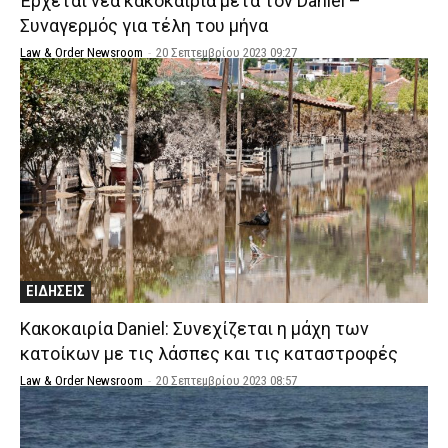
Έρχεται νέα κακοκαιρία μετά τον Daniel –
Συναγερμός για τέλη του μήνα
Law & Order Newsroom
-
20 Σεπτεμβρίου 2023 09:27
ΕΙΔΗΣΕΙΣ
Κακοκαιρία Daniel: Συνεχίζεται η μάχη των
κατοίκων με τις λάσπες και τις καταστροφές
Law & Order Newsroom
-
20 Σεπτεμβρίου 2023 08:57