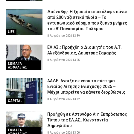
Δούναβης: Η ξηρασία αποκάλυψε πάνω
από 200 ναζιστικά πλοία – Το
εντυπωσιακό εύρημα που ξυπνά μνήμες
του Β’ Παγκοσμίου Πολέμου
LIFE
8 Αυγούστου 2026 13:39
ΕΛ.ΑΣ.: Προήχθη ο Διοικητής του Α.Τ.
Αλεξάνδρειας, Δημήτρης Σαμαράς
8 Αυγούστου 2026 13:25
ΣΩΜΑΤΑ
ΑΣΦΑΛΕΙΑΣ
ΑΑΔΕ: Άνοιξε εκ νέου το σύστημα
Ενιαίας Αίτησης Ενίσχυσης 2025 –
Μέχρι μπορείτε να κάνετε διορθώσεις
8 Αυγούστου 2026 13:12
CAPITAL
Προήχθη σε Αστυνόμο Α’ η Εκπρόσωπος
Τύπου της ΕΛ.ΑΣ., Κωνσταντία
Δημογλίδου
ΣΩΜΑΤΑ
8 Αυγούστου 2026 13:00
ΑΣΦΑΛΕΙΑΣ