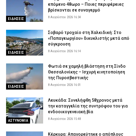
επόμενο 48ωρο – Ποιες περιφέρειες
βρίσκονται σε συναγερμό
8 Αυγούστου 2026 16:34
ΕΙΔΗΣΕΙΣ
Σοβαρό τροχαίο στη Χαλκιδική: Στο
«Παπαγεωργίου» δικυκλιστής μετά από
σύγκρουση
8 Αυγούστου 2026 16:14
ΕΙΔΗΣΕΙΣ
Φωτιά σε χαμηλή βλάστηση στη Σίνδο
Θεσσαλονίκης – Ισχυρή κινητοποίηση
της Πυροσβεστικής
8 Αυγούστου 2026 16:01
ΕΙΔΗΣΕΙΣ
Λευκάδα: Συνελήφθη 58χρονος μετά
την καταγγελία της συντρόφου του για
ενδοοικογενειακή βία
8 Αυγούστου 2026 15:48
ΑΣΤΥΝΟΜΙΑ
Κέρκυρα: Απαγορεύτηκε ο απόπλους