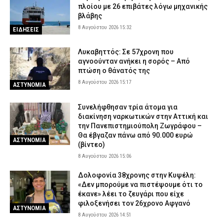
πλοίου με 26 επιβάτες λόγω μηχανικής
βλάβης
8 Αυγούστου 2026 15:32
ΕΙΔΗΣΕΙΣ
Λυκαβηττός: Σε 57χρονη που
αγνοούνταν ανήκει η σορός – Από
πτώση ο θάνατός της
8 Αυγούστου 2026 15:17
ΑΣΤΥΝΟΜΙΑ
Συνελήφθησαν τρία άτομα για
διακίνηση ναρκωτικών στην Αττική και
την Πανεπιστημιούπολη Ζωγράφου –
Θα έβγαζαν πάνω από 90.000 ευρώ
ΑΣΤΥΝΟΜΙΑ
(βίντεο)
8 Αυγούστου 2026 15:06
Δολοφονία 38χρονης στην Κυψέλη:
«Δεν μπορούμε να πιστέψουμε ότι το
έκανε» λέει το ζευγάρι που είχε
φιλοξενήσει τον 26χρονο Αφγανό
ΑΣΤΥΝΟΜΙΑ
8 Αυγούστου 2026 14:51