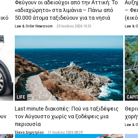
Φεύγουν οι αδειούχοι από την Αττική: Το
Αυξη
«αδιαχώρητο» στα λιμάνια – Πάνω από
– Φεύ
νικό
50.000 άτομα ταξιδεύουν για τα νησιά
(εικ
Law & Order Newsroom
-
25 Ιουλίου 2026 10:51
Law & 
LIFE
CAPI
Last minute διακοπές: Πού να ταξιδέψεις
Θεριν
ουν
τον Αύγουστο χωρίς να ξοδέψεις μια
χορή
περιουσία
Law & 
Έλενα Δημητρίου
-
11 Ιουλίου 2026 08:29