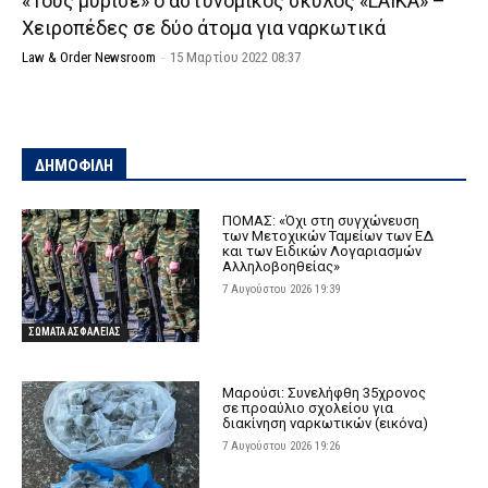
«Τους μύρισε» ο αστυνομικός σκύλος «LAIKA» –
Χειροπέδες σε δύο άτομα για ναρκωτικά
Law & Order Newsroom
-
15 Μαρτίου 2022 08:37
ΔΗΜΟΦΙΛΗ
ΠΟΜΑΣ: «Όχι στη συγχώνευση
των Μετοχικών Ταμείων των ΕΔ
και των Ειδικών Λογαριασμών
Αλληλοβοηθείας»
7 Αυγούστου 2026 19:39
ΣΩΜΑΤΑ ΑΣΦΑΛΕΙΑΣ
Μαρούσι: Συνελήφθη 35χρονος
σε προαύλιο σχολείου για
διακίνηση ναρκωτικών (εικόνα)
7 Αυγούστου 2026 19:26