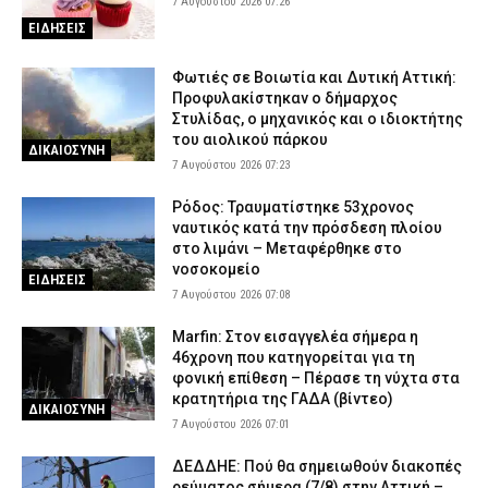
7 Αυγούστου 2026 07:26
ΕΙΔΗΣΕΙΣ
Φωτιές σε Βοιωτία και Δυτική Αττική:
Προφυλακίστηκαν ο δήμαρχος
Στυλίδας, ο μηχανικός και ο ιδιοκτήτης
του αιολικού πάρκου
ΔΙΚΑΙΟΣΥΝΗ
7 Αυγούστου 2026 07:23
Ρόδος: Τραυματίστηκε 53χρονος
ναυτικός κατά την πρόσδεση πλοίου
στο λιμάνι – Μεταφέρθηκε στο
νοσοκομείο
ΕΙΔΗΣΕΙΣ
7 Αυγούστου 2026 07:08
Marfin: Στον εισαγγελέα σήμερα η
46χρονη που κατηγορείται για τη
φονική επίθεση – Πέρασε τη νύχτα στα
κρατητήρια της ΓΑΔΑ (βίντεο)
ΔΙΚΑΙΟΣΥΝΗ
7 Αυγούστου 2026 07:01
ΔΕΔΔΗΕ: Πού θα σημειωθούν διακοπές
ρεύματος σήμερα (7/8) στην Αττική –