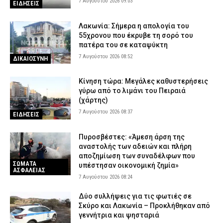
7 Αυγούστου 2026 09:03
ΕΙΔΗΣΕΙΣ
Λακωνία: Σήμερα η απολογία του
55χρονου που έκρυβε τη σορό του
πατέρα του σε καταψύκτη
7 Αυγούστου 2026 08:52
ΔΙΚΑΙΟΣΥΝΗ
Κίνηση τώρα: Μεγάλες καθυστερήσεις
γύρω από το λιμάνι του Πειραιά
(χάρτης)
7 Αυγούστου 2026 08:37
ΕΙΔΗΣΕΙΣ
Πυροσβέστες: «Άμεση άρση της
αναστολής των αδειών και πλήρη
αποζημίωση των συναδέλφων που
ΣΩΜΑΤΑ
υπέστησαν οικονομική ζημία»
ΑΣΦΑΛΕΙΑΣ
7 Αυγούστου 2026 08:24
Δύο συλλήψεις για τις φωτιές σε
Σκύρο και Λακωνία – Προκλήθηκαν από
γεννήτρια και ψησταριά