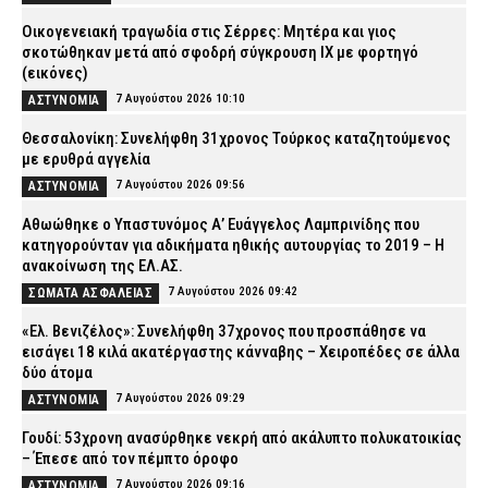
Οικογενειακή τραγωδία στις Σέρρες: Μητέρα και γιος
σκοτώθηκαν μετά από σφοδρή σύγκρουση ΙΧ με φορτηγό
(εικόνες)
7 Αυγούστου 2026 10:10
ΑΣΤΥΝΟΜΙΑ
Θεσσαλονίκη: Συνελήφθη 31χρονος Τούρκος καταζητούμενος
με ερυθρά αγγελία
7 Αυγούστου 2026 09:56
ΑΣΤΥΝΟΜΙΑ
Αθωώθηκε ο Υπαστυνόμος Α’ Ευάγγελος Λαμπρινίδης που
κατηγορούνταν για αδικήματα ηθικής αυτουργίας το 2019 – Η
ανακοίνωση της ΕΛ.ΑΣ.
7 Αυγούστου 2026 09:42
ΣΩΜΑΤΑ ΑΣΦΑΛΕΙΑΣ
«Ελ. Βενιζέλος»: Συνελήφθη 37χρονος που προσπάθησε να
εισάγει 18 κιλά ακατέργαστης κάνναβης – Χειροπέδες σε άλλα
δύο άτομα
7 Αυγούστου 2026 09:29
ΑΣΤΥΝΟΜΙΑ
Γουδί: 53χρονη ανασύρθηκε νεκρή από ακάλυπτο πολυκατοικίας
– Έπεσε από τον πέμπτο όροφο
7 Αυγούστου 2026 09:16
ΑΣΤΥΝΟΜΙΑ