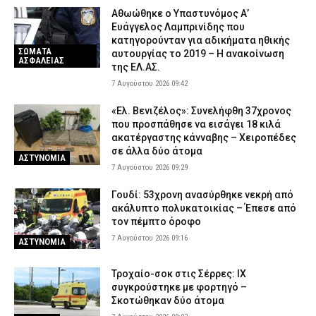
Αφγανός επικαλέστηκε το δικαίωμα της σιωπής – Τι
Αθωώθηκε ο Υπαστυνόμος Α’
υποστηρίζει ο δικηγόρος του
Ευάγγελος Λαμπρινίδης που
6 Αυγούστου 2026 20:20
ΑΣΤΥΝΟΜΙΑ
κατηγορούνταν για αδικήματα ηθικής
ΣΩΜΑΤΑ
αυτουργίας το 2019 – Η ανακοίνωση
ΑΣΦΑΛΕΙΑΣ
της ΕΛ.ΑΣ.
7 Αυγούστου 2026 09:42
«Ελ. Βενιζέλος»: Συνελήφθη 37χρονος
που προσπάθησε να εισάγει 18 κιλά
ακατέργαστης κάνναβης – Χειροπέδες
σε άλλα δύο άτομα
ΑΣΤΥΝΟΜΙΑ
7 Αυγούστου 2026 09:29
Γουδί: 53χρονη ανασύρθηκε νεκρή από
ακάλυπτο πολυκατοικίας – Έπεσε από
τον πέμπτο όροφο
7 Αυγούστου 2026 09:16
ΑΣΤΥΝΟΜΙΑ
Τροχαίο-σοκ στις Σέρρες: ΙΧ
συγκρούστηκε με φορτηγό –
Σκοτώθηκαν δύο άτομα