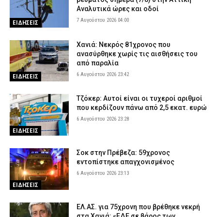
Αναλυτικά ώρες και οδοί
7 Αυγούστου 2026 04:00
ΕΙΔΗΣΕΙΣ
Χανιά: Νεκρός 81χρονος που
ανασύρθηκε χωρίς τις αισθήσεις του
από παραλία
6 Αυγούστου 2026 23:42
ΕΙΔΗΣΕΙΣ
Τζόκερ: Αυτοί είναι οι τυχεροί αριθμοί
που κερδίζουν πάνω από 2,5 εκατ. ευρώ
6 Αυγούστου 2026 23:28
ΕΙΔΗΣΕΙΣ
Σοκ στην Πρέβεζα: 59χρονος
εντοπίστηκε απαγχονισμένος
6 Αυγούστου 2026 23:13
ΕΙΔΗΣΕΙΣ
ΕΛ.ΑΣ. για 75χρονη που βρέθηκε νεκρή
στα Χανιά: «ΕΔΕ σε βάρος των