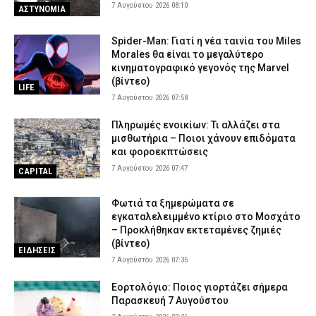
7 Αυγούστου 2026 08:10
ΑΣΤΥΝΟΜΙΑ
Spider-Man: Γιατί η νέα ταινία του Miles
Morales θα είναι το μεγαλύτερο
κινηματογραφικό γεγονός της Marvel
(βίντεο)
LIFE
7 Αυγούστου 2026 07:58
Πληρωμές ενοικίων: Τι αλλάζει στα
μισθωτήρια – Ποιοι χάνουν επιδόματα
και φοροεκπτώσεις
7 Αυγούστου 2026 07:47
CAPITAL
Φωτιά τα ξημερώματα σε
εγκαταλελειμμένο κτίριο στο Μοσχάτο
– Προκλήθηκαν εκτεταμένες ζημιές
(βίντεο)
ΕΙΔΗΣΕΙΣ
7 Αυγούστου 2026 07:35
Εορτολόγιο: Ποιος γιορτάζει σήμερα
Παρασκευή 7 Αυγούστου