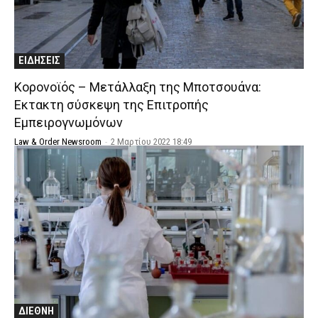
ΕΙΔΗΣΕΙΣ
Κορονοϊός – Μετάλλαξη της Μποτσουάνα:
Eκτακτη σύσκεψη της Επιτροπής
Εμπειρογνωμόνων
Law & Order Newsroom
-
2 Μαρτίου 2022 18:49
ΔΙΕΘΝΗ