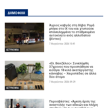
ΔΗΜΟΦΙΛΗ
Άγριος καβγάς στη Θήβα: Ρομά
μπήκε στο ΙΧ του και χτυπούσε
επανειλημμένα το σταθμευμένο
αυτοκίνητο ενός αλλοδαπού
(βίντεο)
7 Αυγούστου 2026 10:41
ΑΣΤΥΝΟΜΙΑ
«Ελ. Βενιζέλος»: Συνελήφθη
37χρονος που προσπάθησε να
εισάγει 18 κιλά ακατέργαστης
κάνναβης – Χειροπέδες σε άλλα
δύο άτομα
7 Αυγούστου 2026 09:29
ΑΣΤΥΝΟΜΙΑ
Πυροσβέστες: «Άμεση άρση της
αναστολής των αδειών και πλήρη