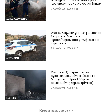
αποζημίωση των συναδέλφων
που υπέστησαν οικονομική ζημία»
7 Αυγούστου 2026 08:24
ΣΩΜΑΤΑ ΑΣΦΑΛΕΙΑΣ
Δύο συλλήψεις για τις φωτιές σε
Σκύρο και Λακωνία –
Προκλήθηκαν από γεννήτρια και
ψησταριά
7 Αυγούστου 2026 08:10
ΑΣΤΥΝΟΜΙΑ
Φωτιά τα ξημερώματα σε
εγκαταλελειμμένο κτίριο στο
Μοσχάτο – Προκλήθηκαν
εκτεταμένες ζημιές (βίντεο)
7 Αυγούστου 2026 07:35
ΕΙΔΗΣΕΙΣ
Φόρτωση περισσοτέρων