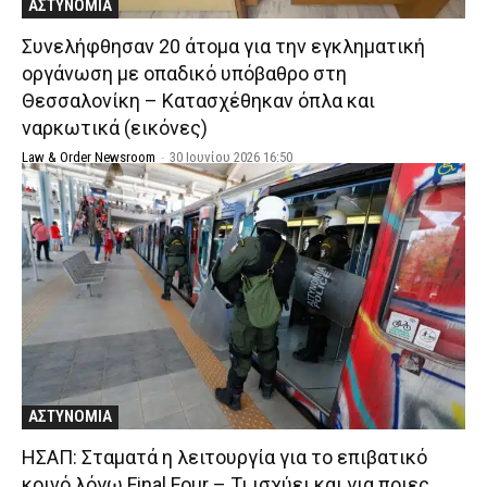
ΑΣΤΥΝΟΜΙΑ
Συνελήφθησαν 20 άτομα για την εγκληματική
οργάνωση με οπαδικό υπόβαθρο στη
Θεσσαλονίκη – Κατασχέθηκαν όπλα και
ναρκωτικά (εικόνες)
Law & Order Newsroom
-
30 Ιουνίου 2026 16:50
ΑΣΤΥΝΟΜΙΑ
ΗΣΑΠ: Σταματά η λειτουργία για το επιβατικό
κοινό λόγω Final Four – Τι ισχύει και για ποιες