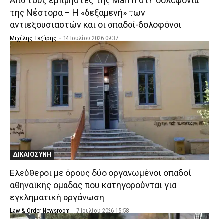
Από τους εμπρηστές της Marfin στη δολοφονία
της Νέστορα – Η «δεξαμενή» των
αντιεξουσιαστών και οι οπαδοί-δολοφόνοι
Μιχάλης Τεζάρης
-
14 Ιουλίου 2026 09:37
ΔΙΚΑΙΟΣΥΝΗ
Ελεύθεροι με όρους δύο οργανωμένοι οπαδοί
αθηναϊκής ομάδας που κατηγορούνται για
εγκληματική οργάνωση
Law & Order Newsroom
-
7 Ιουλίου 2026 15:58