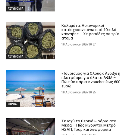
ΑΣΤΥΝΟΜΙΑ
Καλαμάτα: Αστυνομικοί
κατέσχεσαν πάνω από 10 κιλά
κάνναβης – Χειροπέδες σε τρία
άτομα
10 Αυγούστου 2026 10:37
ΑΣΤΥΝΟΜΙΑ
«Τουρισμός για Όλους»: Άνοιξε η
πλατφόρμα για όλα τα ΑΦΜ –
Πώς θα πάρετε voucher έως 600
ευρώ
10 Αυγούστου 2026 10:25
CAPITAL
Σε ισχύ το θερινό ωράριο στα
Μέσα – Πώς κινούνται Μετρό,
ΗΣΑΠ, Τραμ και λεωφορεία