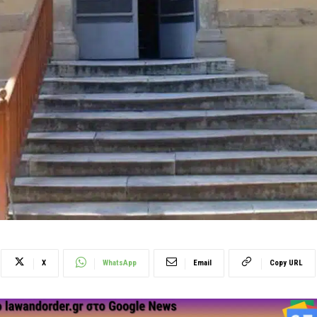
X
WhatsApp
Email
Copy URL