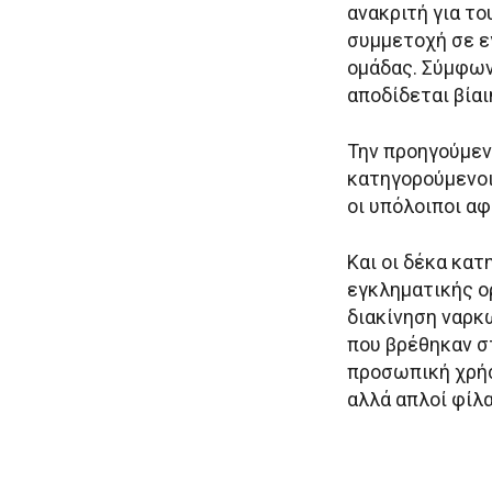
ανακριτή για το
συμμετοχή σε 
ομάδας. Σύμφων
αποδίδεται βία
Την προηγούμεν
κατηγορούμενοι
οι υπόλοιποι α
Και οι δέκα κα
εγκληματικής ο
διακίνηση ναρκ
που βρέθηκαν σ
προσωπική χρήσ
αλλά απλοί φίλα