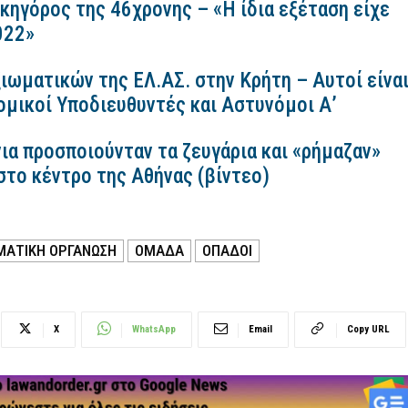
ικηγόρος της 46χρονης – «Η ίδια εξέταση είχε
2022»
ιωματικών της ΕΛ.ΑΣ. στην Κρήτη – Αυτοί είνα
ομικοί Υποδιευθυντές και Αστυνόμοι Α’
ια προσποιούνταν τα ζευγάρια και «ρήμαζαν»
στο κέντρο της Αθήνας (βίντεο)
ΜΑΤΙΚΗ ΟΡΓΑΝΩΣΗ
ΟΜΆΔΑ
ΟΠΑΔΟΙ
X
WhatsApp
Email
Copy URL