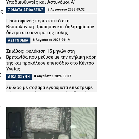
Υποδιευθυντές και Αστυνόμοι Α’
8 Αυγούστου 2026 09:32
ΣΩΜΑΤΑ ΑΣΦΑΛΕΙΑΣ
ής
Πρωτοφανές περιστατικό στη
Θεσσαλονίκη: Τρύπησαν και δηλητηρίασαν
δέντρα στο κέντρο της πόλης
8 Αυγούστου 2026 09:19
ΑΣΤΥΝΟΜΙΑ
ώ
Σκιάθος: Φυλάκιση 15 μηνών στη
Βρετανίδα που μέθυσε με την ανήλικη κόρη
.
της και προκάλεσε επεισόδιο στο Κέντρο
Υγείας
ς
8 Αυγούστου 2026 09:07
ΔΙΚΑΙΟΣΥΝΗ
Σκύλος με σοβαρά εγκαύματα επέστρεψε
μόνος στο σπίτι που τον φρόντιζαν μία
εβδομάδα μετά τη φωτιά στο Πόρτο
ί
Γερμενό
8 Αυγούστου 2026 08:53
ΕΙΔΗΣΕΙΣ
Γυναίκα έπεσε θύμα διαδικτυακής απάτης
στην Εύβοια – Έδωσε 2.480 ευρώ για
τρακτέρ που δεν παρέλαβε ποτέ