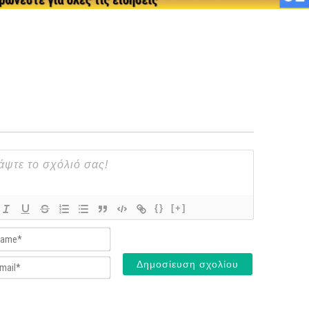
{}
[+]
Name*
Email*