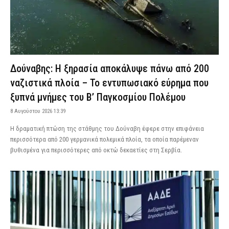
Δούναβης: Η ξηρασία αποκάλυψε πάνω από 200
ναζιστικά πλοία – Το εντυπωσιακό εύρημα που
ξυπνά μνήμες του Β’ Παγκοσμίου Πολέμου
8 Αυγούστου 2026 13:39
Η δραματική πτώση της στάθμης του Δούναβη έφερε στην επιφάνεια
περισσότερα από 200 γερμανικά πολεμικά πλοία, τα οποία παρέμεναν
βυθισμένα για περισσότερες από οκτώ δεκαετίες στη Σερβία.