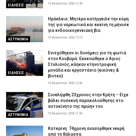
σε Μαρούσι και Χίο – Ο ένας έκανε μπάρμπεκιου δίπλα στο
10 Αυγούστου 2026 12:30
ΕΙΔΗΣΕΙΣ
δάσος
9 Αυγούστου 2026 21:42
ΑΣΤΥΝΟΜΙΑ
Ηράκλειο: Μητέρα κατήγγειλε την κόρη
της για ναρκωτικά και εκείνη τη μήνυσε
Πάρος: Συγκλονίζει ο πατέρας του τετράχρονου – «Έφυγε για
για ενδοοικογενειακή βία
ένα δευτερόλεπτο από την προσοχή μου»
10 Αυγούστου 2026 12:19
ΑΣΤΥΝΟΜΙΑ
9 Αυγούστου 2026 21:28
ΕΙΔΗΣΕΙΣ
Ενισχύθηκαν οι δυνάμεις για τη φωτιά
στον Κουβαρά: Εκκενώθηκε ο Άγιος
Στυλιανός, κάηκαν κτηνοτροφική
μονάδα και εργοστάσιο (εικόνες &
ΕΙΔΗΣΕΙΣ
βίντεο)
10 Αυγούστου 2026 12:06
Συνελήφθη 23χρονος στην Κρήτη – Είχε
βάλει συσκευή παρακολούθησης στο
αυτοκίνητο της πρώην του
10 Αυγούστου 2026 11:54
ΑΣΤΥΝΟΜΙΑ
Κατερίνη: 74χρονη ανασύρθηκε νεκρή
από τη θάλασσα