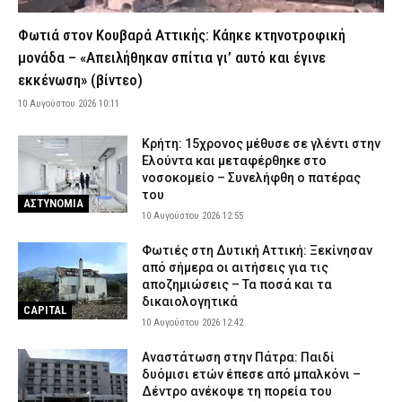
Μητσοτάκη – Οι εξαφανισμένοι υπουργοί της ΝΔ
10 Αυγούστου 2026 07:10
ΠΟΛΙΤΙΚΗ
Φωτιά στον Κουβαρά Αττικής: Κάηκε κτηνοτροφική
μονάδα – «Απειλήθηκαν σπίτια γι’ αυτό και έγινε
ΔΕΔΔΗΕ: Πού θα σημειωθούν διακοπές ρεύματος σήμερα (10/8)
στην Αττική – Αναλυτικά ώρες και οδοί
εκκένωση» (βίντεο)
10 Αυγούστου 2026 04:00
ΕΙΔΗΣΕΙΣ
10 Αυγούστου 2026 10:11
Νεκρός βρέθηκε στο σπίτι του στα Ίβηρα Σερρών ένας
Κρήτη: 15χρονος μέθυσε σε γλέντι στην
66χρονος άνδρας
Ελούντα και μεταφέρθηκε στο
9 Αυγούστου 2026 22:52
ΑΣΤΥΝΟΜΙΑ
νοσοκομείο – Συνελήφθη ο πατέρας
του
Τζόκερ: Αυτοί είναι οι τυχεροί αριθμοί που κερδίζουν πάνω από
ΑΣΤΥΝΟΜΙΑ
2 εκατ. ευρώ
10 Αυγούστου 2026 12:55
9 Αυγούστου 2026 22:28
ΕΙΔΗΣΕΙΣ
Φωτιές στη Δυτική Αττική: Ξεκίνησαν
από σήμερα οι αιτήσεις για τις
Βελτιωμένη η εικόνα της δασικής πυρκαγιάς στο Μουζάκι
αποζημιώσεις – Τα ποσά και τα
Ηλείας – Επιχειρούν μόνο επίγειες δυνάμεις
δικαιολογητικά
CAPITAL
9 Αυγούστου 2026 22:19
ΕΙΔΗΣΕΙΣ
10 Αυγούστου 2026 12:42
Πότε πέφτουν οι επόμενες αργίες και τα τριήμερα του 2026
Αναστάτωση στην Πάτρα: Παιδί
9 Αυγούστου 2026 22:04
ΕΙΔΗΣΕΙΣ
δυόμισι ετών έπεσε από μπαλκόνι –
Δέντρο ανέκοψε τη πορεία του
Συνελήφθησαν δύο άτομα για πρόκληση πυρκαγιών από αμέλεια