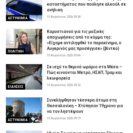
καταστήματος που πούλησε αλκοόλ σε
ανήλικη
10 Αυγούστου 2026 09:58
ΑΣΤΥΝΟΜΙΑ
Καρυστιανού για τις μαζικές
αποχωρήσεις από το κόμμα της:
«Είχαμε αντιληφθεί το παρακίνημα, ο
Αυγερινός μας προσέγγισε» (βίντεο)
ΠΟΛΙΤΙΚΗ
10 Αυγούστου 2026 09:46
Σε ισχύ το θερινό ωράριο στα Μέσα –
Πώς κινούνται Μετρό, ΗΣΑΠ, Τραμ και
λεωφορεία
10 Αυγούστου 2026 09:32
ΕΙΔΗΣΕΙΣ
Συνελήφθησαν τέσσερα άτομα στη
Θεσσαλονίκη – Χτύπησαν 19χρονο για
να τον ληστέψουν
10 Αυγούστου 2026 09:19
ΑΣΤΥΝΟΜΙΑ