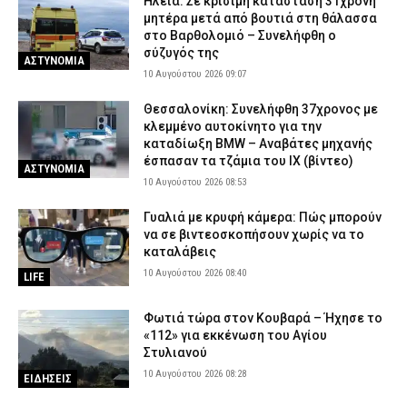
Ηλεία: Σε κρίσιμη κατάσταση 31χρονη
μητέρα μετά από βουτιά στη θάλασσα
στο Βαρθολομιό – Συνελήφθη ο
σύζυγός της
ΑΣΤΥΝΟΜΙΑ
10 Αυγούστου 2026 09:07
Θεσσαλονίκη: Συνελήφθη 37χρονος με
κλεμμένο αυτοκίνητο για την
καταδίωξη BMW – Αναβάτες μηχανής
έσπασαν τα τζάμια του ΙΧ (βίντεο)
ΑΣΤΥΝΟΜΙΑ
10 Αυγούστου 2026 08:53
Γυαλιά με κρυφή κάμερα: Πώς μπορούν
να σε βιντεοσκοπήσουν χωρίς να το
καταλάβεις
10 Αυγούστου 2026 08:40
LIFE
Φωτιά τώρα στον Κουβαρά – Ήχησε το
«112» για εκκένωση του Αγίου
Στυλιανού
10 Αυγούστου 2026 08:28
ΕΙΔΗΣΕΙΣ