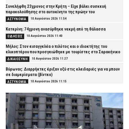
Συνελήφθη 23χρονος στην Κρήτη – Είχε βάλει συσκευή
παρακολούθησης στο αυτοκίνητο της πρώην του
10 Αυγούστου 2026 11:54
ΑΣΤΥΝΟΜΙΑ
Κατερίνη: 74χρονη ανασύρθηκε νεκρή από τη θάλασσα
10 Αυγούστου 2026 11:40
ΕΙΔΗΣΕΙΣ
Μήλος: Στον εισαγγελέα ο πιλότος και ο ιδιοκτήτης του
ελικοπτέρου που προσγειώθηκε με τουρίστες στο Σαρακήνικο
10 Αυγούστου 2026 11:27
ΔΙΚΑΙΟΣΥΝΗ
Βύρωνας: Διαρρήκτες έριξαν οξύ στις κλειδαριές για να μπουν
σε διαμερίσματα (βίντεο)
10 Αυγούστου 2026 11:15
ΑΣΤΥΝΟΜΙΑ
Φωτιά στον Κουβαρά Αττικής: Η στιγμή που ρεπόρτερ σώζει
χελώνα (βίντεο)
10 Αυγούστου 2026 11:02
ΕΙΔΗΣΕΙΣ
Συνελήφθη 53χρονος αλλοδαπός στο αεροδρόμιο της Αθήνας –
Καταζητούνταν στη Γαλλία για «ξέπλυμα» χρήματος και απάτες
10 Αυγούστου 2026 10:50
ΑΣΤΥΝΟΜΙΑ