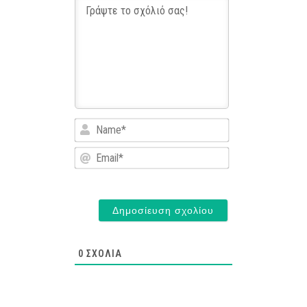
Name*
Email*
0
ΣΧΌΛΙΑ