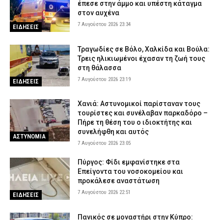
έπεσε στην άμμο και υπέστη κάταγμα
7 Αυγούστου 2026 16:48
ΣΩΜΑΤΑ ΑΣΦΑΛΕΙΑΣ
στον αυχένα
7 Αυγούστου 2026 23:34
Κορινθία: Μήνυμα του 112 για φωτιά στο Στεφάνι –
ΕΙΔΗΣΕΙΣ
«Παραμείνετε σε ετοιμότητα»
7 Αυγούστου 2026 16:35
ΕΙΔΗΣΕΙΣ
Τραγωδίες σε Βόλο, Χαλκίδα και Βούλα:
Τρεις ηλικιωμένοι έχασαν τη ζωή τους
Πιερία: Συνελήφθησαν δύο άνδρες που διέρρηξαν ΙΧ και άρπαξαν
στη θάλασσα
αντικείμενα αξίας άνω των 19.000 ευρώ
7 Αυγούστου 2026 23:19
ΕΙΔΗΣΕΙΣ
7 Αυγούστου 2026 16:23
ΑΣΤΥΝΟΜΙΑ
Πολύ υψηλός κίνδυνος πυρκαγιάς το Σάββατο – Ποιες περιοχές
Χανιά: Αστυνομικοί παρίσταναν τους
τίθενται σε «Red Code»
τουρίστες και συνέλαβαν παρκαδόρο –
Πήρε τη θέση του ο ιδιοκτήτης και
7 Αυγούστου 2026 16:10
ΕΙΔΗΣΕΙΣ
συνελήφθη και αυτός
ΑΣΤΥΝΟΜΙΑ
7 Αυγούστου 2026 23:05
Πύργος: Φίδι εμφανίστηκε στα
Επείγοντα του νοσοκομείου και
προκάλεσε αναστάτωση
7 Αυγούστου 2026 22:51
ΕΙΔΗΣΕΙΣ
Πανικός σε μοναστήρι στην Κύπρο: