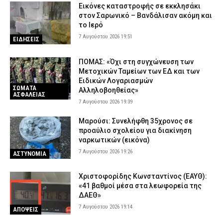
Εικόνες καταστροφής σε εκκλησάκι
στον Σαρωνικό – Βανδάλισαν ακόμη και
το Ιερό
7 Αυγούστου 2026 19:51
ΕΙΔΗΣΕΙΣ
ΠΟΜΑΣ: «Όχι στη συγχώνευση των
Μετοχικών Ταμείων των ΕΔ και των
Ειδικών Λογαριασμών
ΣΩΜΑΤΑ
Αλληλοβοηθείας»
ΑΣΦΑΛΕΙΑΣ
7 Αυγούστου 2026 19:39
Μαρούσι: Συνελήφθη 35χρονος σε
προαύλιο σχολείου για διακίνηση
ναρκωτικών (εικόνα)
7 Αυγούστου 2026 19:26
ΑΣΤΥΝΟΜΙΑ
Χριστοφορίδης Κωνσταντίνος (ΕΑΥΘ):
«41 βαθμοί μέσα στα λεωφορεία της
ΔΑΕΘ»
7 Αυγούστου 2026 19:14
ΑΠΟΨΕΙΣ