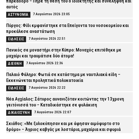
παρκαδόρο – Πήρε τη θέση του ο ιδιοκτήτης και συνελήφθη και
αυτός
7 Αυγούστου 2026 23:05
ΑΣΤΥΝΟΜΙΑ
Πύργος: Φίδι εμφανίστηκε στα Επείγοντα του νοσοκομείου και
προκάλεσε αναστάτωση
7 Αυγούστου 2026 22:51
ΕΙΔΗΣΕΙΣ
Πανικός σε μοναστήρι στην Κύπρο: Μοναχός επιτέθηκε με
μαχαίρι και τραυμάτισε δύο άτομα!
7 Αυγούστου 2026 22:36
ΔΙΕΘΝΗ
Παλαιό Φάληρο: Φωτιά σε κατάστημα με ναυτιλιακά είδη –
Εκκενώνεται προληπτικά πολυκατοικία
7 Αυγούστου 2026 22:22
ΕΙΔΗΣΕΙΣ
Νέα Αγχίαλος: Σάτυρος αυνανιζόταν κοιτώντας την 13χρονη
γειτόνισσά του – Καταδικάστηκε σε φυλάκιση
7 Αυγούστου 2026 22:07
ΔΙΚΑΙΟΣΥΝΗ
Σκιάθος: «Με ξυλοκόπησαν και με άφησαν αιμόφυρτο στο
δρόμο» – Άγριος καβγάς με λοστάρια, μαχαίρια και σφυριά
7 Αυγούστου 2026 21:53
ΔΙΚΑΙΟΣΥΝΗ