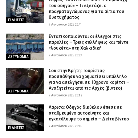
του οδηγού» – Τι εξετάζει ο
πραγματογνώμονας για τα αίτια του
δυστυχήματος
ΕΙΔΗΣΕΙΣ
7 Αυγούστου 2026 20:41
Εντατικοποιούνται οι έλεγχοι στις
παραλίες – Τρεις συλλήψεις και πέντε
«λουκέτα» στη Χαλκιδική
7 Αυγούστου 2026 20:27
ΑΣΤΥΝΟΜΙΑ
Σοκ στην Κρήτη: Τουρίστας
προσπάθησε να χρηματίσει υπάλληλο
για να ασελγήσει σε 10χρονο κορίτσι –
Αναζητείται από τις Αρχές (βίντεο)
ΑΣΤΥΝΟΜΙΑ
7 Αυγούστου 2026 20:12
Λάρισα: Οδηγός δικύκλου έπεσε σε
σταθμευμένο αυτοκίνητο και
εγκατέλειψε το σημείο – Δείτε βίντεο
7 Αυγούστου 2026 20:06
ΕΙΔΗΣΕΙΣ