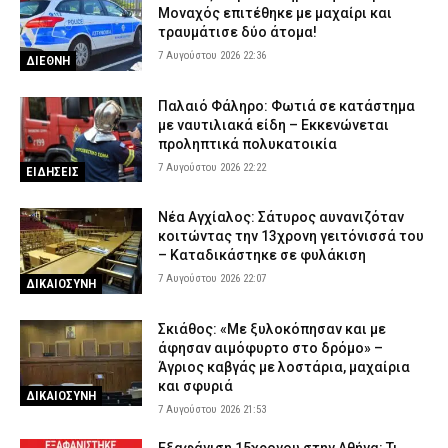
Μοναχός επιτέθηκε με μαχαίρι και
τραυμάτισε δύο άτομα!
7 Αυγούστου 2026 22:36
ΔΙΕΘΝΗ
Παλαιό Φάληρο: Φωτιά σε κατάστημα
με ναυτιλιακά είδη – Εκκενώνεται
προληπτικά πολυκατοικία
7 Αυγούστου 2026 22:22
ΕΙΔΗΣΕΙΣ
Νέα Αγχίαλος: Σάτυρος αυνανιζόταν
κοιτώντας την 13χρονη γειτόνισσά του
– Καταδικάστηκε σε φυλάκιση
7 Αυγούστου 2026 22:07
ΔΙΚΑΙΟΣΥΝΗ
Σκιάθος: «Με ξυλοκόπησαν και με
άφησαν αιμόφυρτο στο δρόμο» –
Άγριος καβγάς με λοστάρια, μαχαίρια
και σφυριά
ΔΙΚΑΙΟΣΥΝΗ
7 Αυγούστου 2026 21:53