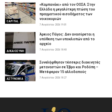
«Καμπανάκι» από τον ΟΟΣΑ: Στην
Ελλάδα η μεγαλύτερη πτώση του
πραγματικού εισοδήματος των
νοικοκυριών
CAPITAL
7 Αυγούστου 2026 19:01
Άρειος Πάγος: Δεν ανασύρεται η
υπόθεση των υποκλοπών από το
αρχείο
7 Αυγούστου 2026 18:40
ΔΙΚΑΙΟΣΥΝΗ
Συνελήφθησαν τέσσερις διακινητές
μεταναστών σε Έβρο και Ροδόπη –
Μετέφεραν 15 αλλοδαπούς
7 Αυγούστου 2026 18:27
ΑΣΤΥΝΟΜΙΑ