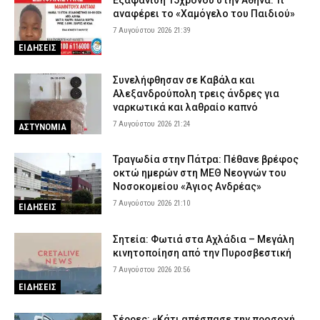
Εξαφάνιση 15χρονου στην Αθήνα: Τι
αναφέρει το «Χαμόγελο του Παιδιού»
7 Αυγούστου 2026 21:39
ΕΙΔΗΣΕΙΣ
Συνελήφθησαν σε Καβάλα και
Αλεξανδρούπολη τρεις άνδρες για
ναρκωτικά και λαθραίο καπνό
7 Αυγούστου 2026 21:24
ΑΣΤΥΝΟΜΙΑ
Τραγωδία στην Πάτρα: Πέθανε βρέφος
οκτώ ημερών στη ΜΕΘ Νεογνών του
Νοσοκομείου «Άγιος Ανδρέας»
7 Αυγούστου 2026 21:10
ΕΙΔΗΣΕΙΣ
Σητεία: Φωτιά στα Αχλάδια – Μεγάλη
κινητοποίηση από την Πυροσβεστική
7 Αυγούστου 2026 20:56
ΕΙΔΗΣΕΙΣ
Σέρρες: «Κάτι απέσπασε την προσοχή