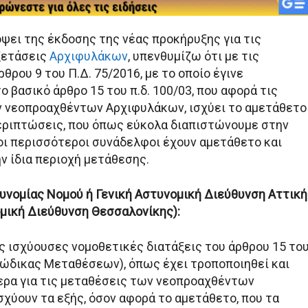
όψει της έκδοσης της νέας προκήρυξης για τις
ξετάσεις
Αρχιφυλάκων
, υπενθυμίζω ότι με τις
ρθρου 9 του Π.Δ. 75/2016, με το οποίο έγινε
 βασικό άρθρο 15 του π.δ. 100/03, που αφορά τις
 νεοπροαχθέντων Αρχιφυλάκων, ισχύει το αμετάθετο
περιπτώσεις, που όπως εύκολα διαπιστώνουμε στην
 οι περισσότεροι συνάδελφοι έχουν αμετάθετο και
ν ίδια περιοχή μετάθεσης.
υνομίας Νομού ή Γενική Αστυνομική Διεύθυνση Αττική
ομική Διεύθυνση Θεσσαλονίκης):
ις ισχύουσες νομοθετικές διατάξεις του άρθρου 15 το
(Κώδικας Μεταθέσεων), όπως έχει τροποποιηθεί και
ερα για τις μεταθέσεις των νεοπροαχθέντων
σχύουν τα εξής, όσον αφορά το αμετάθετο, που τα