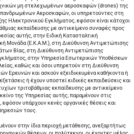
χνικών μη στελεχωμένων αεροσκαφών (drones) της
Επανδρωμένων Αεροσκαφών, οι υπηρετούντες στη
ης Ηλεκτρονικού Εγκλήματος, εφόσον είναι κάτοχοι
άθμιας εκπαίδευσης με αντικείμενο συναφές προς
ρεσίας αυτής, στην Ειδική Κατασταλτική
κή Μονάδα (Ε.Κ.Α.Μ.), στη Διεύθυνση Αντιμετώπισης
άτων Βίας, στη Διεύθυνση Αντιμετώπισης
γκλήματος, στην Υπηρεσία Εσωτερικών Υποθέσεων
ίας, καθώς και όσοι υπηρετούν στη Διεύθυνση
ών Ερευνών και ασκούν εξειδικευμένα καθήκοντα ή
εξετάσεις ή έχουν υποστεί ειδικές εκπαιδεύσεις και
πτυχίων τριτοβάθμιας εκπαίδευσης με αντικείμενο
κείνο της Υπηρεσίας αυτής, παραμένουν στις
, εφόσον υπάρχουν κενές οργανικές θέσεις και
πηρεσιών τους.
αμένουν στην ίδια περιοχή μετάθεσης, ανεξαρτήτως
οργανικών θέσεων, οι πολύτεκνοι, οι έχοντες μέλος