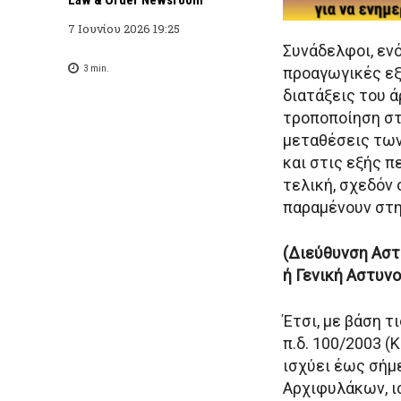
7 Ιουνίου 2026 19:25
Συνάδελφοι, εν
3
min.
προαγωγικές ε
διατάξεις του ά
τροποποίηση στο
μεταθέσεις των
και στις εξής 
τελική, σχεδόν
παραμένουν στη
(Διεύθυνση Αστ
ή Γενική Αστυν
Έτσι, με βάση τ
π.δ. 100/2003 
ισχύει έως σήμ
Αρχιφυλάκων, ι