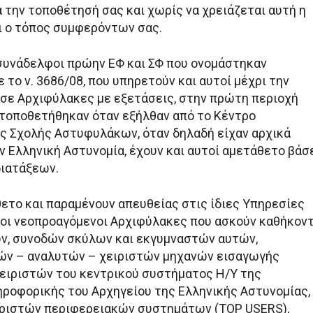
 την τοποθέτησή σας και χωρίς να χρειάζεται αυτή η
αι ο τόπος συμφερόντων σας.
ι συνάδελφοι πρώην ΕΦ και ΣΦ που ονομάστηκαν
το ν. 3686/08, που υπηρετούν και αυτοί μέχρι την
σε Αρχιφύλακες με εξετάσεις, στην πρώτη περιοχή
τοποθετήθηκαν όταν εξήλθαν από το Κέντρο
ς Σχολής Αστυφυλάκων, όταν δηλαδή είχαν αρχικά
ν Ελληνική Αστυνομία, έχουν και αυτοί αμετάθετο βάσ
ιατάξεων.
θετο και παραμένουν απευθείας στις ίδιες Υπηρεσίες
 οι νεοπροαγόμενοι Αρχιφύλακες που ασκούν καθήκον
ν, συνοδών σκύλων και εκγυμναστών αυτών,
ών – αναλυτών – χειριστών μηχανών εισαγωγής
χειριστών του κεντρικού συστήματος Η/Υ της
ροφορικής του Αρχηγείου της Ελληνικής Αστυνομίας,
ριστών περιφερειακών συστημάτων (TOP USERS),