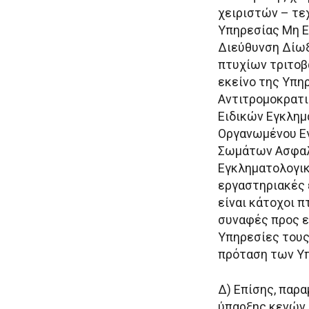
χειριστών – τε
Υπηρεσίας Μη 
Διεύθυνση Δίωξ
πτυχίων τριτοβ
εκείνο της Υπη
Αντιτρομοκρατι
Ειδικών Εγκλημ
Οργανωμένου Ε
Σωμάτων Ασφαλε
Εγκληματολογικ
εργαστηριακές 
είναι κάτοχοι 
συναφές προς ε
Υπηρεσίες τους
πρόταση των Υ
Δ) Επίσης, παρ
ύπαρξης κενών 