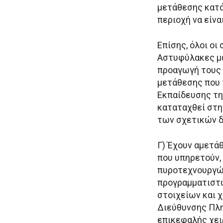
μετάθεσης κατά
περιοχή να είν
Επίσης, όλοι ο
Αστυφύλακες με 
προαγωγή τους 
μετάθεσης που 
Εκπαίδευσης τη
καταταχθεί στη
των σχετικών δ
Γ) Έχουν αμετά
που υπηρετούν,
πυροτεχνουργώ
προγραμματιστ
στοιχείων και 
Διεύθυνσης Πλη
επικεφαλής χει