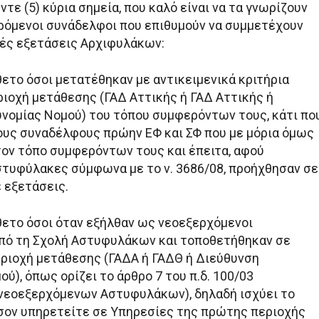
τε (5) κύρια σημεία, που καλό είναι να τα γνωρίζουν
ερόμενοι συνάδελφοι που επιθυμούν να συμμετέχουν
ές εξετάσεις Αρχιφυλάκων:
θετο όσοι μετατέθηκαν με αντικειμενικά κριτήρια
ριοχή μετάθεσης (ΓΑΔ Αττικής ή ΓΑΔ Αττικής ή
νομίας Νομού) του τόπου συμφερόντων τους, κάτι πο
 τους συναδέλφους πρώην ΕΦ και ΣΦ που με μόρια όμως
ον τόπο συμφερόντων τους και έπειτα, αφού
τυφύλακες σύμφωνα με το ν. 3686/08, προήχθησαν σε
 εξετάσεις.
θετο όσοι όταν εξήλθαν ως νεοεξερχόμενοι
πό τη Σχολή Αστυφυλάκων και τοποθετήθηκαν σε
ριοχή μετάθεσης (ΓΑΔΑ ή ΓΑΔΘ ή Διεύθυνση
ύ), όπως ορίζει το άρθρο 7 του π.δ. 100/03
νεοεξερχόμενων Αστυφυλάκων), δηλαδή ισχύει το
ον υπηρετείτε σε Υπηρεσίες της πρώτης περιοχής