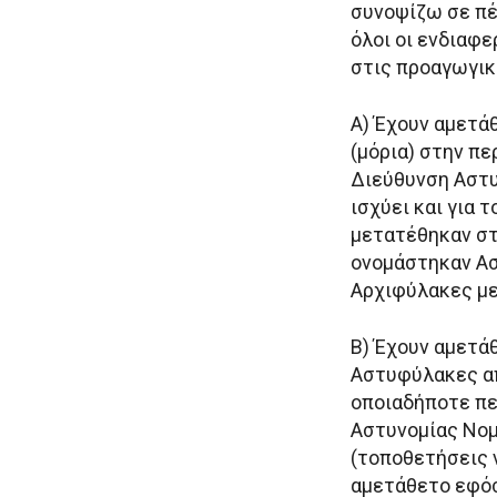
συνοψίζω σε πέν
όλοι οι ενδιαφ
στις προαγωγικ
Α) Έχουν αμετά
(μόρια) στην πε
Διεύθυνση Αστυ
ισχύει και για
μετατέθηκαν στ
ονομάστηκαν Ασ
Αρχιφύλακες με
Β) Έχουν αμετά
Αστυφύλακες α
οποιαδήποτε πε
Αστυνομίας Νομο
(τοποθετήσεις 
αμετάθετο εφόσ