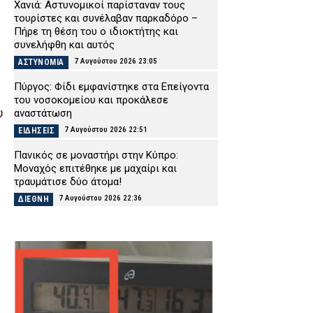
Χανιά: Αστυνομικοί παρίσταναν τους
τουρίστες και συνέλαβαν παρκαδόρο –
Πήρε τη θέση του ο ιδιοκτήτης και
συνελήφθη και αυτός
7 Αυγούστου 2026 23:05
ΑΣΤΥΝΟΜΙΑ
Πύργος: Φίδι εμφανίστηκε στα Επείγοντα
του νοσοκομείου και προκάλεσε
υ
αναστάτωση
7 Αυγούστου 2026 22:51
ΕΙΔΗΣΕΙΣ
Πανικός σε μοναστήρι στην Κύπρο:
Μοναχός επιτέθηκε με μαχαίρι και
τραυμάτισε δύο άτομα!
7 Αυγούστου 2026 22:36
ΔΙΕΘΝΗ
Παλαιό Φάληρο: Φωτιά σε κατάστημα με
ναυτιλιακά είδη – Εκκενώνεται προληπτικά
πολυκατοικία
7 Αυγούστου 2026 22:22
ΕΙΔΗΣΕΙΣ
Νέα Αγχίαλος: Σάτυρος αυνανιζόταν
κοιτώντας την 13χρονη γειτόνισσά του –