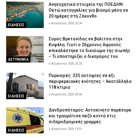
Ανησυχητικά στοιχεία της ΠΟΕΔΗΝ:
Οκτώ καταγγελίες για βιασμό μέσα σε
20 ημέρες στη Ζάκυνθο
6 Αυγούστου 2026 20:34
ΕΙΔΗΣΕΙΣ
Σορός Βρετανίδας σε βαλίτσα στην
Κυψέλη: Γιατί ο 26χρονος Αφγανός
επικαλέστηκε το δικαίωμα της σιωπής
– Τι υποστηρίζει ο δικηγόρος του
ΑΣΤΥΝΟΜΙΑ
6 Αυγούστου 2026 20:20
Πυρκαγιές: 325 αυτοψίες σε έξι
περιφερειακές ενότητες – Ακατάλληλα
118 κτίρια
6 Αυγούστου 2026 20:06
ΕΙΔΗΣΕΙΣ
Δενδροπόταμος: Αυτοκίνητο παρέσυρε
και τραυμάτισε πεζό κοντά στις
σιδηροδρομικές γραμμές
6 Αυγούστου 2026 19:51
ΕΙΔΗΣΕΙΣ