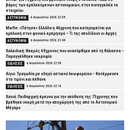
βάρος των εμπλεκόμενων αστυνομικών, στον εισαγγελέα τα
στοιχεία»
6 Αυγούστου 2026 22:59
ΑΣΤΥΝΟΜΙΑ
Marfin: «Πάτησε» Ελλάδα η 46χρονη που κατηγορείται για
εμπλοκή στον φονικό εμπρησμό – Τι της αποδίδουν οι Αρχές
6 Αυγούστου 2026 22:44
ΑΣΤΥΝΟΜΙΑ
Χαλκιδική: Νεκρός 69χρονος που ανασύρθηκε από τη θάλασσα –
Παραγγέλθηκε νεκροψία
6 Αυγούστου 2026 22:30
ΕΙΔΗΣΕΙΣ
Αίγιο: Τραγωδία με οδηγό αστικού λεωφορείου – Κατέρρευσε
στο τιμόνι και πέθανε
6 Αυγούστου 2026 22:16
ΕΙΔΗΣΕΙΣ
Χανιά: Πειθαρχική έρευνα για την υπόθεση της 75χρονης που
βρέθηκε νεκρή μετά την αποχώρησή της από το Αστυνομικό
Μέγαρο
6 Αυγούστου 2026 22:01
ΑΣΤΥΝΟΜΙΑ
Εύβοια: Νεκρός ο 35χρονος που πάλευε για τη ζωή του μετά το