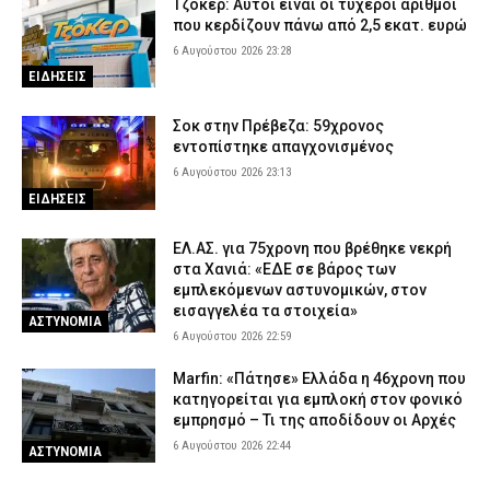
Τζόκερ: Αυτοί είναι οι τυχεροί αριθμοί
του 26χρονου Αφγανού για τη βαλίτσα με τη σορό
που κερδίζουν πάνω από 2,5 εκατ. ευρώ
6 Αυγούστου 2026 17:15
ΑΣΤΥΝΟΜΙΑ
6 Αυγούστου 2026 23:28
Σαμοθράκη: Επιχείρηση διάσωσης 15χρονης που τραυματίστηκε
ΕΙΔΗΣΕΙΣ
στο κεφάλι στη Γριά Βάθρα
6 Αυγούστου 2026 17:02
ΕΙΔΗΣΕΙΣ
Σοκ στην Πρέβεζα: 59χρονος
εντοπίστηκε απαγχονισμένος
Χαλκιδική: Πυροσβέστες έσβησαν μέσα σε 15 λεπτά φωτιά στο
6 Αυγούστου 2026 23:13
Πόρτο Καρράς
ΕΙΔΗΣΕΙΣ
6 Αυγούστου 2026 16:50
ΕΙΔΗΣΕΙΣ
Meteo: Πότε αρχίζει η περίοδος των δασικών πυρκαγιών στην
ΕΛ.ΑΣ. για 75χρονη που βρέθηκε νεκρή
Ελλάδα – Οι έξι πιο επικίνδυνες εβδομάδες του έτους
στα Χανιά: «ΕΔΕ σε βάρος των
εμπλεκόμενων αστυνομικών, στον
6 Αυγούστου 2026 16:37
ΕΙΔΗΣΕΙΣ
εισαγγελέα τα στοιχεία»
ΑΣΤΥΝΟΜΙΑ
6 Αυγούστου 2026 22:59
Marfin: «Πάτησε» Ελλάδα η 46χρονη που
κατηγορείται για εμπλοκή στον φονικό
εμπρησμό – Τι της αποδίδουν οι Αρχές
6 Αυγούστου 2026 22:44
ΑΣΤΥΝΟΜΙΑ