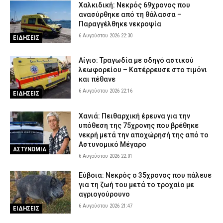
Χαλκιδική: Νεκρός 69χρονος που
ανασύρθηκε από τη θάλασσα –
Παραγγέλθηκε νεκροψία
6 Αυγούστου 2026 22:30
ΕΙΔΗΣΕΙΣ
Αίγιο: Τραγωδία με οδηγό αστικού
λεωφορείου – Κατέρρευσε στο τιμόνι
και πέθανε
6 Αυγούστου 2026 22:16
ΕΙΔΗΣΕΙΣ
Χανιά: Πειθαρχική έρευνα για την
υπόθεση της 75χρονης που βρέθηκε
νεκρή μετά την αποχώρησή της από το
Αστυνομικό Μέγαρο
ΑΣΤΥΝΟΜΙΑ
6 Αυγούστου 2026 22:01
Εύβοια: Νεκρός ο 35χρονος που πάλευε
για τη ζωή του μετά το τροχαίο με
αγριογούρουνο
6 Αυγούστου 2026 21:47
ΕΙΔΗΣΕΙΣ