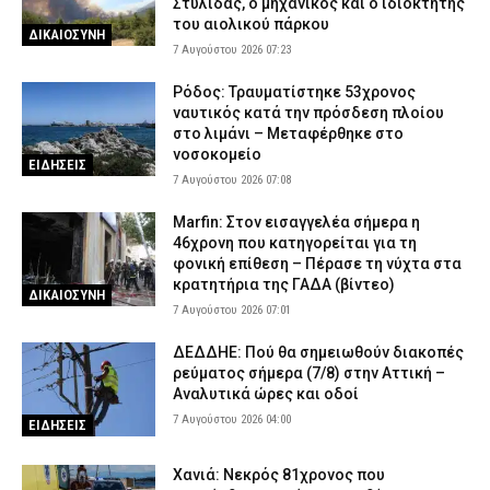
Στυλίδας, ο μηχανικός και ο ιδιοκτήτης
του αιολικού πάρκου
ΔΙΚΑΙΟΣΥΝΗ
7 Αυγούστου 2026 07:23
Ρόδος: Τραυματίστηκε 53χρονος
ναυτικός κατά την πρόσδεση πλοίου
στο λιμάνι – Μεταφέρθηκε στο
νοσοκομείο
ΕΙΔΗΣΕΙΣ
7 Αυγούστου 2026 07:08
Marfin: Στον εισαγγελέα σήμερα η
46χρονη που κατηγορείται για τη
φονική επίθεση – Πέρασε τη νύχτα στα
κρατητήρια της ΓΑΔΑ (βίντεο)
ΔΙΚΑΙΟΣΥΝΗ
7 Αυγούστου 2026 07:01
ΔΕΔΔΗΕ: Πού θα σημειωθούν διακοπές
ρεύματος σήμερα (7/8) στην Αττική –
Αναλυτικά ώρες και οδοί
7 Αυγούστου 2026 04:00
ΕΙΔΗΣΕΙΣ
Χανιά: Νεκρός 81χρονος που