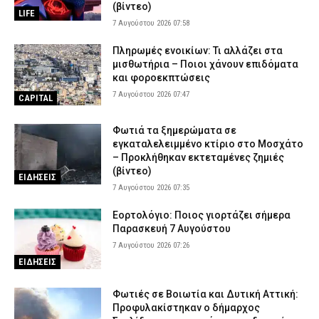
(βίντεο)
LIFE
7 Αυγούστου 2026 07:58
Πληρωμές ενοικίων: Τι αλλάζει στα
μισθωτήρια – Ποιοι χάνουν επιδόματα
και φοροεκπτώσεις
7 Αυγούστου 2026 07:47
CAPITAL
Φωτιά τα ξημερώματα σε
εγκαταλελειμμένο κτίριο στο Μοσχάτο
– Προκλήθηκαν εκτεταμένες ζημιές
(βίντεο)
ΕΙΔΗΣΕΙΣ
7 Αυγούστου 2026 07:35
Εορτολόγιο: Ποιος γιορτάζει σήμερα
Παρασκευή 7 Αυγούστου
7 Αυγούστου 2026 07:26
ΕΙΔΗΣΕΙΣ
Φωτιές σε Βοιωτία και Δυτική Αττική:
Προφυλακίστηκαν ο δήμαρχος