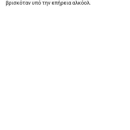
βρισκόταν υπό την επήρεια αλκόολ.