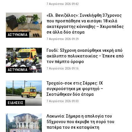
7 Αυγούστου 2026 09:42
Πυρκαγιές: 325 αυτοψίες σε έξι περιφερειακές ενότητες –
Ακατάλληλα 118 κτίρια
«Ελ. Βενιζέλος»: Συνελήφθη 37χρονος
6 Αυγούστου 2026 20:06
ΕΙΔΗΣΕΙΣ
που προσπάθησε να εισάγει 18 κιλά
ακατέργαστης κάνναβης – Χειροπέδες
σε άλλα δύο άτομα
ΑΣΤΥΝΟΜΙΑ
7 Αυγούστου 2026 09:29
Γουδί: 53χρονη ανασύρθηκε νεκρή από
ακάλυπτο πολυκατοικίας – Έπεσε από
τον πέμπτο όροφο
7 Αυγούστου 2026 09:16
ΑΣΤΥΝΟΜΙΑ
Τροχαίο-σοκ στις Σέρρες: ΙΧ
συγκρούστηκε με φορτηγό –
Σκοτώθηκαν δύο άτομα
7 Αυγούστου 2026 09:03
ΕΙΔΗΣΕΙΣ
Λακωνία: Σήμερα η απολογία του
55χρονου που έκρυβε τη σορό του
πατέρα του σε καταψύκτη