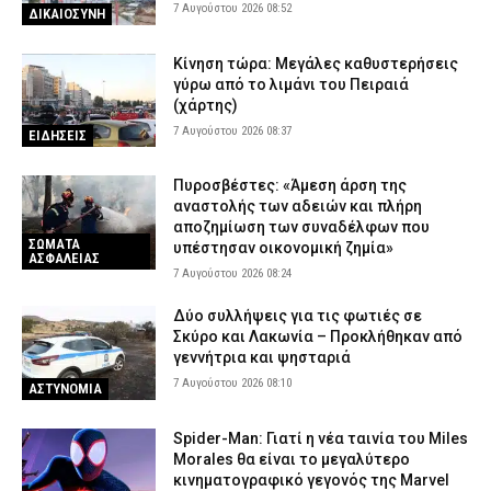
7 Αυγούστου 2026 08:52
ΔΙΚΑΙΟΣΥΝΗ
Κίνηση τώρα: Μεγάλες καθυστερήσεις
γύρω από το λιμάνι του Πειραιά
(χάρτης)
7 Αυγούστου 2026 08:37
ΕΙΔΗΣΕΙΣ
Πυροσβέστες: «Άμεση άρση της
αναστολής των αδειών και πλήρη
αποζημίωση των συναδέλφων που
ΣΩΜΑΤΑ
υπέστησαν οικονομική ζημία»
ΑΣΦΑΛΕΙΑΣ
7 Αυγούστου 2026 08:24
Δύο συλλήψεις για τις φωτιές σε
Σκύρο και Λακωνία – Προκλήθηκαν από
γεννήτρια και ψησταριά
7 Αυγούστου 2026 08:10
ΑΣΤΥΝΟΜΙΑ
Spider-Man: Γιατί η νέα ταινία του Miles
Morales θα είναι το μεγαλύτερο
κινηματογραφικό γεγονός της Marvel