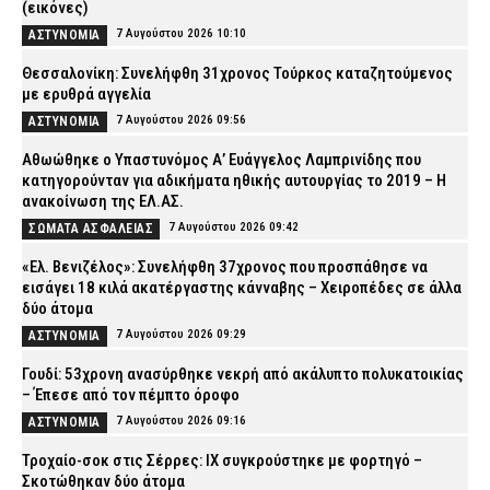
(εικόνες)
7 Αυγούστου 2026 10:10
ΑΣΤΥΝΟΜΙΑ
Θεσσαλονίκη: Συνελήφθη 31χρονος Τούρκος καταζητούμενος
με ερυθρά αγγελία
7 Αυγούστου 2026 09:56
ΑΣΤΥΝΟΜΙΑ
Αθωώθηκε ο Υπαστυνόμος Α’ Ευάγγελος Λαμπρινίδης που
κατηγορούνταν για αδικήματα ηθικής αυτουργίας το 2019 – Η
ανακοίνωση της ΕΛ.ΑΣ.
7 Αυγούστου 2026 09:42
ΣΩΜΑΤΑ ΑΣΦΑΛΕΙΑΣ
«Ελ. Βενιζέλος»: Συνελήφθη 37χρονος που προσπάθησε να
εισάγει 18 κιλά ακατέργαστης κάνναβης – Χειροπέδες σε άλλα
δύο άτομα
7 Αυγούστου 2026 09:29
ΑΣΤΥΝΟΜΙΑ
Γουδί: 53χρονη ανασύρθηκε νεκρή από ακάλυπτο πολυκατοικίας
– Έπεσε από τον πέμπτο όροφο
7 Αυγούστου 2026 09:16
ΑΣΤΥΝΟΜΙΑ
Τροχαίο-σοκ στις Σέρρες: ΙΧ συγκρούστηκε με φορτηγό –
Σκοτώθηκαν δύο άτομα