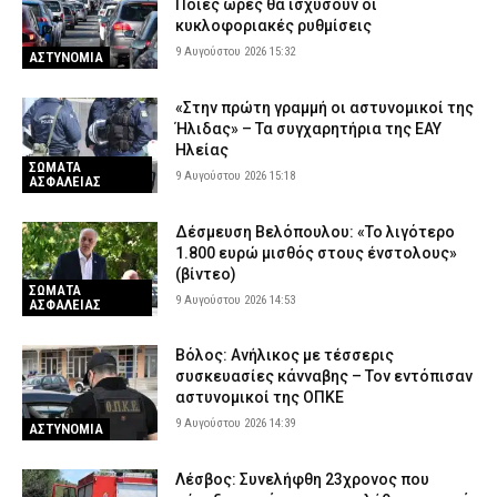
Ποιες ώρες θα ισχύσουν οι
κυκλοφοριακές ρυθμίσεις
9 Αυγούστου 2026 15:32
ΑΣΤΥΝΟΜΙΑ
«Στην πρώτη γραμμή οι αστυνομικοί της
Ήλιδας» – Τα συγχαρητήρια της ΕΑΥ
Ηλείας
ΣΩΜΑΤΑ
9 Αυγούστου 2026 15:18
ΑΣΦΑΛΕΙΑΣ
Δέσμευση Βελόπουλου: «Το λιγότερο
1.800 ευρώ μισθός στους ένστολους»
(βίντεο)
ΣΩΜΑΤΑ
9 Αυγούστου 2026 14:53
ΑΣΦΑΛΕΙΑΣ
Βόλος: Ανήλικος με τέσσερις
συσκευασίες κάνναβης – Τον εντόπισαν
αστυνομικοί της ΟΠΚΕ
9 Αυγούστου 2026 14:39
ΑΣΤΥΝΟΜΙΑ
Λέσβος: Συνελήφθη 23χρονος που