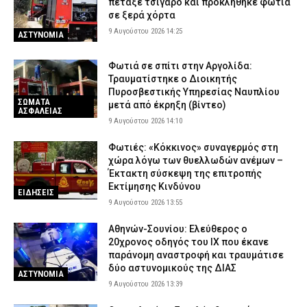
πέταξε τσιγάρο και προκλήθηκε φωτιά
σε ξερά χόρτα
9 Αυγούστου 2026 14:25
ΑΣΤΥΝΟΜΙΑ
Φωτιά σε σπίτι στην Αργολίδα:
Τραυματίστηκε o Διοικητής
Πυροσβεστικής Υπηρεσίας Ναυπλίου
ΣΩΜΑΤΑ
μετά από έκρηξη (βίντεο)
ΑΣΦΑΛΕΙΑΣ
9 Αυγούστου 2026 14:10
Φωτιές: «Κόκκινος» συναγερμός στη
χώρα λόγω των θυελλωδών ανέμων –
Έκτακτη σύσκεψη της επιτροπής
Εκτίμησης Κινδύνου
ΕΙΔΗΣΕΙΣ
9 Αυγούστου 2026 13:55
Αθηνών-Σουνίου: Ελεύθερος ο
20χρονος οδηγός του ΙΧ που έκανε
παράνομη αναστροφή και τραυμάτισε
δύο αστυνομικούς της ΔΙΑΣ
ΑΣΤΥΝΟΜΙΑ
9 Αυγούστου 2026 13:39