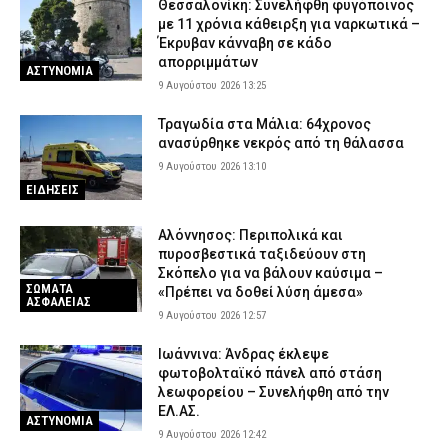
Θεσσαλονίκη: Συνελήφθη φυγόποινος
με 11 χρόνια κάθειρξη για ναρκωτικά –
Έκρυβαν κάνναβη σε κάδο
απορριμμάτων
ΑΣΤΥΝΟΜΙΑ
9 Αυγούστου 2026 13:25
Τραγωδία στα Μάλια: 64χρονος
ανασύρθηκε νεκρός από τη θάλασσα
9 Αυγούστου 2026 13:10
ΕΙΔΗΣΕΙΣ
Αλόννησος: Περιπολικά και
πυροσβεστικά ταξιδεύουν στη
Σκόπελο για να βάλουν καύσιμα –
ΣΩΜΑΤΑ
«Πρέπει να δοθεί λύση άμεσα»
ΑΣΦΑΛΕΙΑΣ
9 Αυγούστου 2026 12:57
Ιωάννινα: Άνδρας έκλεψε
φωτοβολταϊκό πάνελ από στάση
λεωφορείου – Συνελήφθη από την
ΕΛ.ΑΣ.
ΑΣΤΥΝΟΜΙΑ
9 Αυγούστου 2026 12:42