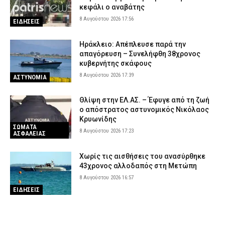
κεφάλι ο αναβάτης
8 Αυγούστου 2026 17:56
ΕΙΔΗΣΕΙΣ
Ηράκλειο: Απέπλευσε παρά την
απαγόρευση – Συνελήφθη 38χρονος
κυβερνήτης σκάφους
8 Αυγούστου 2026 17:39
ΑΣΤΥΝΟΜΙΑ
Θλίψη στην ΕΛ.ΑΣ. – Έφυγε από τη ζωή
ο απόστρατος αστυνομικός Νικόλαος
Κρυωνίδης
ΣΩΜΑΤΑ
8 Αυγούστου 2026 17:23
ΑΣΦΑΛΕΙΑΣ
Χωρίς τις αισθήσεις του ανασύρθηκε
43χρονος αλλοδαπός στη Μετώπη
8 Αυγούστου 2026 16:57
ΕΙΔΗΣΕΙΣ