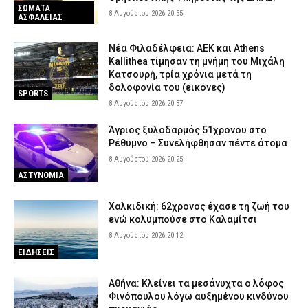
ΣΩΜΑΤΑ
8 Αυγούστου 2026 20:55
ΑΣΦΑΛΕΙΑΣ
Νέα Φιλαδέλφεια: ΑΕΚ και Athens
Kallithea τίμησαν τη μνήμη του Μιχάλη
Κατσουρή, τρία χρόνια μετά τη
δολοφονία του (εικόνες)
SPORTS
8 Αυγούστου 2026 20:37
Άγριος ξυλοδαρμός 51χρονου στο
Ρέθυμνο – Συνελήφθησαν πέντε άτομα
8 Αυγούστου 2026 20:25
ΑΣΤΥΝΟΜΙΑ
Χαλκιδική: 62χρονος έχασε τη ζωή του
ενώ κολυμπούσε στο Καλαμίτσι
8 Αυγούστου 2026 20:12
ΕΙΔΗΣΕΙΣ
Αθήνα: Κλείνει τα μεσάνυχτα ο λόφος
Φινόπουλου λόγω αυξημένου κινδύνου