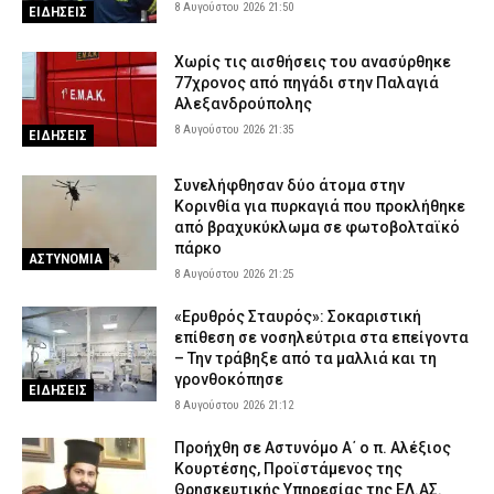
8 Αυγούστου 2026 21:50
ΕΙΔΗΣΕΙΣ
Χωρίς τις αισθήσεις του ανασύρθηκε
77χρονος από πηγάδι στην Παλαγιά
Αλεξανδρούπολης
8 Αυγούστου 2026 21:35
ΕΙΔΗΣΕΙΣ
Συνελήφθησαν δύο άτομα στην
Κορινθία για πυρκαγιά που προκλήθηκε
από βραχυκύκλωμα σε φωτοβολταϊκό
πάρκο
ΑΣΤΥΝΟΜΙΑ
8 Αυγούστου 2026 21:25
«Ερυθρός Σταυρός»: Σοκαριστική
επίθεση σε νοσηλεύτρια στα επείγοντα
– Την τράβηξε από τα μαλλιά και τη
γρονθοκόπησε
ΕΙΔΗΣΕΙΣ
8 Αυγούστου 2026 21:12
Προήχθη σε Αστυνόμο Α΄ ο π. Αλέξιος
Κουρτέσης, Προϊστάμενος της
Θρησκευτικής Υπηρεσίας της ΕΛ.ΑΣ.