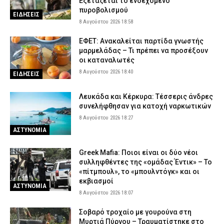
Εξετάζεται το ενδεχόμενο
πυροβολισμού
ΕΙΔΗΣΕΙΣ
8 Αυγούστου 2026 18:58
ΕΦΕΤ: Ανακαλείται παρτίδα γνωστής
μαρμελάδας – Τι πρέπει να προσέξουν
οι καταναλωτές
8 Αυγούστου 2026 18:40
ΕΙΔΗΣΕΙΣ
Λευκάδα και Κέρκυρα: Τέσσερις άνδρες
συνελήφθησαν για κατοχή ναρκωτικών
8 Αυγούστου 2026 18:27
ΑΣΤΥΝΟΜΙΑ
Greek Mafia: Ποιοι είναι οι δύο νέοι
συλληφθέντες της «ομάδας Έντικ» – Το
«πίτμπουλ», το «μπουλντόγκ» και οι
εκβιασμοί
ΑΣΤΥΝΟΜΙΑ
8 Αυγούστου 2026 18:07
Σοβαρό τροχαίο με γουρούνα στη
Μυρτιά Πύργου – Τραυματίστηκε στο