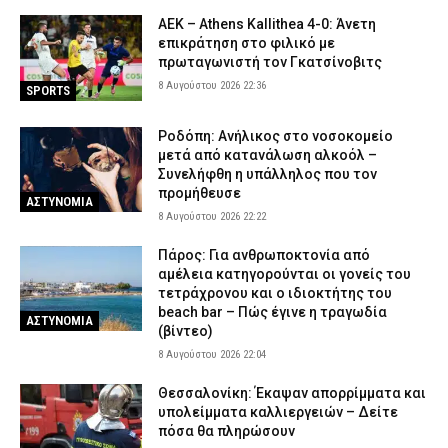
Αττική και την Πανεπιστημιούπολη Ζωγράφου – Θα έβγαζαν
ΑΕΚ – Athens Kallithea 4-0: Άνετη
πάνω από 90.000 ευρώ (βίντεο)
επικράτηση στο φιλικό με
8 Αυγούστου 2026 15:06
ΑΣΤΥΝΟΜΙΑ
πρωταγωνιστή τον Γκατσίνοβιτς
8 Αυγούστου 2026 22:36
Δολοφονία 38χρονης στην Κυψέλη: «Δεν μπορούμε να
SPORTS
πιστέψουμε ότι το έκανε» λέει το ζευγάρι που είχε φιλοξενήσει
τον 26χρονο Αφγανό
Ροδόπη: Ανήλικος στο νοσοκομείο
8 Αυγούστου 2026 14:51
ΑΣΤΥΝΟΜΙΑ
μετά από κατανάλωση αλκοόλ –
Συνελήφθη η υπάλληλος που τον
Συνελήφθη μέλος της ρωσόφωνης μαφίας στο Παλαιό Φάληρο –
προμήθευσε
ΑΣΤΥΝΟΜΙΑ
Εμπλέκεται σε εκβιασμούς και ξυλοδαρμούς επιχειρηματιών
8 Αυγούστου 2026 22:22
8 Αυγούστου 2026 14:33
ΑΣΤΥΝΟΜΙΑ
Πάρος: Για ανθρωποκτονία από
Έβρος: Αστυνομικοί τσάκωσαν αλλοδαπούς διακινητές που
αμέλεια κατηγορούνται οι γονείς του
μετέφεραν 12 παράνομους μετανάστες
τετράχρονου και ο ιδιοκτήτης του
8 Αυγούστου 2026 14:18
beach bar – Πώς έγινε η τραγωδία
ΑΣΤΥΝΟΜΙΑ
ΑΣΤΥΝΟΜΙΑ
(βίντεο)
8 Αυγούστου 2026 22:04
Θεσσαλονίκη: Έκαψαν απορρίμματα και
υπολείμματα καλλιεργειών – Δείτε
πόσα θα πληρώσουν