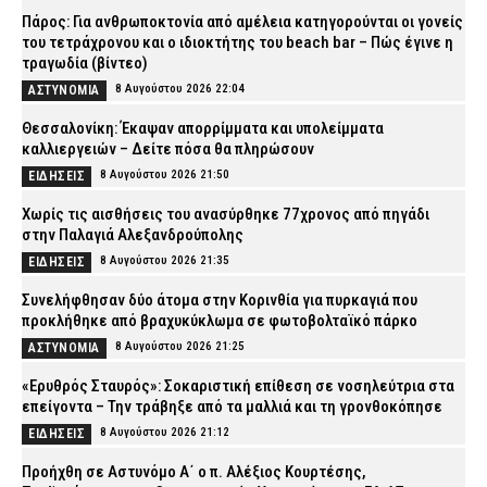
Πάρος: Για ανθρωποκτονία από αμέλεια κατηγορούνται οι γονείς
του τετράχρονου και ο ιδιοκτήτης του beach bar – Πώς έγινε η
τραγωδία (βίντεο)
8 Αυγούστου 2026 22:04
ΑΣΤΥΝΟΜΙΑ
Θεσσαλονίκη: Έκαψαν απορρίμματα και υπολείμματα
καλλιεργειών – Δείτε πόσα θα πληρώσουν
8 Αυγούστου 2026 21:50
ΕΙΔΗΣΕΙΣ
Χωρίς τις αισθήσεις του ανασύρθηκε 77χρονος από πηγάδι
στην Παλαγιά Αλεξανδρούπολης
8 Αυγούστου 2026 21:35
ΕΙΔΗΣΕΙΣ
Συνελήφθησαν δύο άτομα στην Κορινθία για πυρκαγιά που
προκλήθηκε από βραχυκύκλωμα σε φωτοβολταϊκό πάρκο
8 Αυγούστου 2026 21:25
ΑΣΤΥΝΟΜΙΑ
«Ερυθρός Σταυρός»: Σοκαριστική επίθεση σε νοσηλεύτρια στα
επείγοντα – Την τράβηξε από τα μαλλιά και τη γρονθοκόπησε
8 Αυγούστου 2026 21:12
ΕΙΔΗΣΕΙΣ
Προήχθη σε Αστυνόμο Α΄ ο π. Αλέξιος Κουρτέσης,