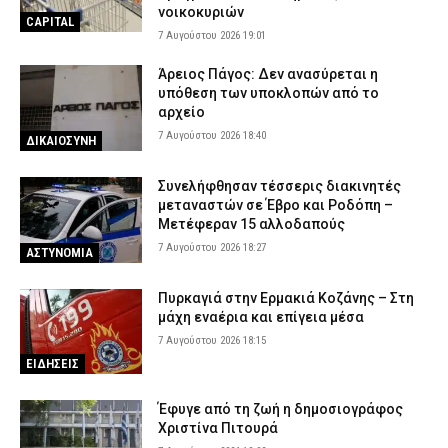
νοικοκυριών
CAPITAL
7 Αυγούστου 2026 19:01
Άρειος Πάγος: Δεν ανασύρεται η
υπόθεση των υποκλοπών από το
αρχείο
7 Αυγούστου 2026 18:40
ΔΙΚΑΙΟΣΥΝΗ
Συνελήφθησαν τέσσερις διακινητές
μεταναστών σε Έβρο και Ροδόπη –
Μετέφεραν 15 αλλοδαπούς
7 Αυγούστου 2026 18:27
ΑΣΤΥΝΟΜΙΑ
Πυρκαγιά στην Ερμακιά Κοζάνης – Στη
μάχη εναέρια και επίγεια μέσα
7 Αυγούστου 2026 18:15
ΕΙΔΗΣΕΙΣ
Έφυγε από τη ζωή η δημοσιογράφος
Χριστίνα Πιτουρά