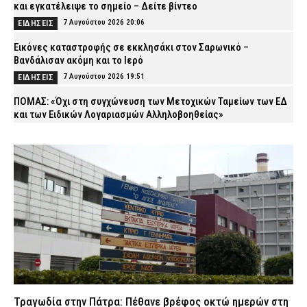
και εγκατέλειψε το σημείο – Δείτε βίντεο
7 Αυγούστου 2026 20:06
ΕΙΔΗΣΕΙΣ
Εικόνες καταστροφής σε εκκλησάκι στον Σαρωνικό –
Βανδάλισαν ακόμη και το Ιερό
7 Αυγούστου 2026 19:51
ΕΙΔΗΣΕΙΣ
ΠΟΜΑΣ: «Όχι στη συγχώνευση των Μετοχικών Ταμείων των ΕΔ
και των Ειδικών Λογαριασμών Αλληλοβοηθείας»
7 Αυγούστου 2026 19:39
ΣΩΜΑΤΑ ΑΣΦΑΛΕΙΑΣ
Μαρούσι: Συνελήφθη 35χρονος σε προαύλιο σχολείου για
διακίνηση ναρκωτικών (εικόνα)
7 Αυγούστου 2026 19:26
ΑΣΤΥΝΟΜΙΑ
Χριστοφορίδης Κωνσταντίνος (ΕΑΥΘ): «41 βαθμοί μέσα στα
λεωφορεία της ΔΑΕΘ»
7 Αυγούστου 2026 19:14
ΑΠΟΨΕΙΣ
«Καμπανάκι» από τον ΟΟΣΑ: Στην Ελλάδα η μεγαλύτερη πτώση
του πραγματικού εισοδήματος των νοικοκυριών
7 Αυγούστου 2026 19:01
CAPITAL
Τραγωδία στην Πάτρα: Πέθανε βρέφος οκτώ ημερών στη