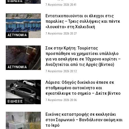
ΕΙΔΗΣΕΙΣ
7 Αυγούστου 2026 20:41
7 Αυγούστου 2026 14:04
ΔΙΚΑΙΟΣΥΝΗ
Εντατικοποιούνται οι έλεγχοι στις
παραλίες – Τρεις συλλήψεις και πέντε
«λουκέτα» στη Χαλκιδική
7 Αυγούστου 2026 20:27
ΑΣΤΥΝΟΜΙΑ
Σοκ στην Κρήτη: Τουρίστας
προσπάθησε να χρηματίσει υπάλληλο
για να ασελγήσει σε 10χρονο κορίτσι –
Αναζητείται από τις Αρχές (βίντεο)
ΑΣΤΥΝΟΜΙΑ
7 Αυγούστου 2026 20:12
Λάρισα: Οδηγός δικύκλου έπεσε σε
σταθμευμένο αυτοκίνητο και
εγκατέλειψε το σημείο – Δείτε βίντεο
7 Αυγούστου 2026 20:06
ΕΙΔΗΣΕΙΣ
Εικόνες καταστροφής σε εκκλησάκι
στον Σαρωνικό – Βανδάλισαν ακόμη και
το Ιερό