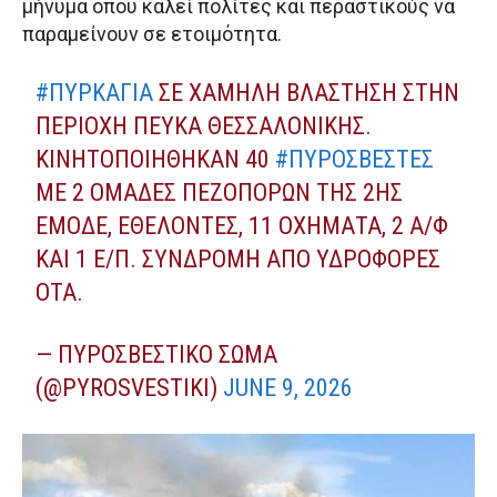
μήνυμα όπου καλεί πολίτες και περαστικούς να
παραμείνουν σε ετοιμότητα.
#ΠΥΡΚΑΓΙΆ
ΣΕ ΧΑΜΗΛΉ ΒΛΆΣΤΗΣΗ ΣΤΗΝ
ΠΕΡΙΟΧΉ ΠΕΎΚΑ ΘΕΣΣΑΛΟΝΊΚΗΣ.
ΚΙΝΗΤΟΠΟΙΉΘΗΚΑΝ 40
#ΠΥΡΟΣΒΈΣΤΕΣ
ΜΕ 2 ΟΜΆΔΕΣ ΠΕΖΟΠΌΡΩΝ ΤΗΣ 2ΗΣ
ΕΜΟΔΕ, ΕΘΕΛΟΝΤΈΣ, 11 ΟΧΉΜΑΤΑ, 2 Α/Φ
ΚΑΙ 1 Ε/Π. ΣΥΝΔΡΟΜΉ ΑΠΌ ΥΔΡΟΦΌΡΕΣ
ΟΤΑ.
— ΠΥΡΟΣΒΕΣΤΙΚΌ ΣΏΜΑ
(@PYROSVESTIKI)
JUNE 9, 2026