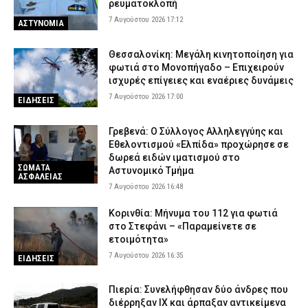
ρευματοκλοπή
7 Αυγούστου 2026 17:12
ΑΣΤΥΝΟΜΙΑ
Θεσσαλονίκη: Μεγάλη κινητοποίηση για
φωτιά στο Μονοπήγαδο – Επιχειρούν
ισχυρές επίγειες και εναέριες δυνάμεις
7 Αυγούστου 2026 17:00
ΕΙΔΗΣΕΙΣ
Γρεβενά: Ο Σύλλογος Αλληλεγγύης και
Εθελοντισμού «Ελπίδα» προχώρησε σε
δωρεά ειδών ιματισμού στο
ΣΩΜΑΤΑ
Αστυνομικό Τμήμα
ΑΣΦΑΛΕΙΑΣ
7 Αυγούστου 2026 16:48
Κορινθία: Μήνυμα του 112 για φωτιά
στο Στεφάνι – «Παραμείνετε σε
ετοιμότητα»
7 Αυγούστου 2026 16:35
ΕΙΔΗΣΕΙΣ
Πιερία: Συνελήφθησαν δύο άνδρες που
διέρρηξαν ΙΧ και άρπαξαν αντικείμενα