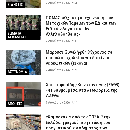
7 Αυγούστου 2026 19:51
ΕΙΔΗΣΕΙΣ
ΠΟΜΑΣ: «Όχι στη συγχώνευση των
Μετοχικών Ταμείων των ΕΔ και των
Ειδικών Λογαριασμών
ΣΩΜΑΤΑ
Αλληλοβοηθείας»
ΑΣΦΑΛΕΙΑΣ
7 Αυγούστου 2026 19:39
Μαρούσι: Συνελήφθη 35χρονος σε
προαύλιο σχολείου για διακίνηση
ναρκωτικών (εικόνα)
7 Αυγούστου 2026 19:26
ΑΣΤΥΝΟΜΙΑ
Χριστοφορίδης Κωνσταντίνος (ΕΑΥΘ):
«41 βαθμοί μέσα στα λεωφορεία της
ΔΑΕΘ»
7 Αυγούστου 2026 19:14
ΑΠΟΨΕΙΣ
«Καμπανάκι» από τον ΟΟΣΑ: Στην
Ελλάδα η μεγαλύτερη πτώση του
πραγματικού εισοδήματος των