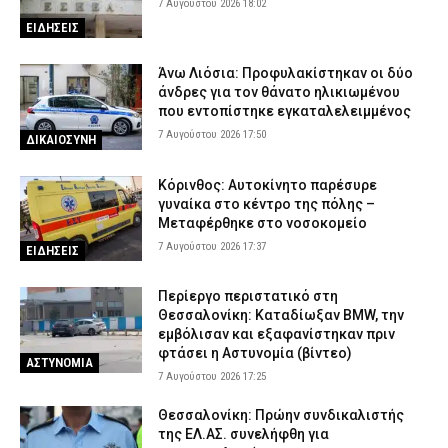
7 Αυγούστου 2026 18:02
ΕΙΔΗΣΕΙΣ
Άνω Λιόσια: Προφυλακίστηκαν οι δύο
άνδρες για τον θάνατο ηλικιωμένου
που εντοπίστηκε εγκαταλελειμμένος
7 Αυγούστου 2026 17:50
ΔΙΚΑΙΟΣΥΝΗ
Κόρινθος: Αυτοκίνητο παρέσυρε
γυναίκα στο κέντρο της πόλης –
Μεταφέρθηκε στο νοσοκομείο
7 Αυγούστου 2026 17:37
ΕΙΔΗΣΕΙΣ
Περίεργο περιστατικό στη
Θεσσαλονίκη: Καταδίωξαν BMW, την
εμβόλισαν και εξαφανίστηκαν πριν
φτάσει η Αστυνομία (βίντεο)
ΑΣΤΥΝΟΜΙΑ
7 Αυγούστου 2026 17:25
Θεσσαλονίκη: Πρώην συνδικαλιστής
της ΕΛ.ΑΣ. συνελήφθη για