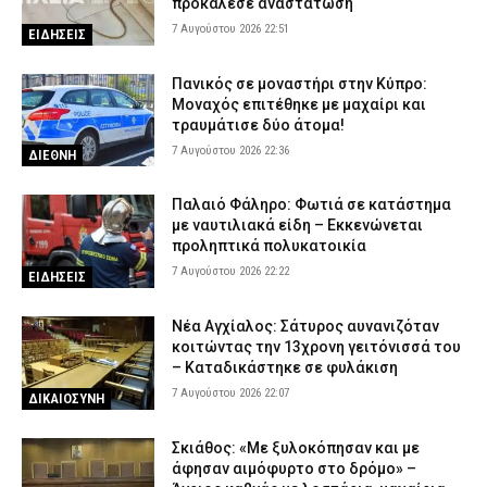
προκάλεσε αναστάτωση
7 Αυγούστου 2026 22:51
ΕΙΔΗΣΕΙΣ
Πανικός σε μοναστήρι στην Κύπρο:
Μοναχός επιτέθηκε με μαχαίρι και
τραυμάτισε δύο άτομα!
7 Αυγούστου 2026 22:36
ΔΙΕΘΝΗ
Παλαιό Φάληρο: Φωτιά σε κατάστημα
με ναυτιλιακά είδη – Εκκενώνεται
προληπτικά πολυκατοικία
7 Αυγούστου 2026 22:22
ΕΙΔΗΣΕΙΣ
Νέα Αγχίαλος: Σάτυρος αυνανιζόταν
κοιτώντας την 13χρονη γειτόνισσά του
– Καταδικάστηκε σε φυλάκιση
7 Αυγούστου 2026 22:07
ΔΙΚΑΙΟΣΥΝΗ
Σκιάθος: «Με ξυλοκόπησαν και με
άφησαν αιμόφυρτο στο δρόμο» –