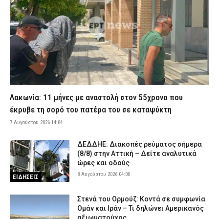
Έφυγε από τη ζωή η δημοσιογράφος Χριστίνα Πιτουρά
7 Αυγούστου 2026 18:02
ΕΙΔΗΣΕΙΣ
Άνω Λιόσια: Προφυλακίστηκαν οι δύο άνδρες για τον θάνατο
ηλικιωμένου που εντοπίστηκε εγκαταλελειμμένος
7 Αυγούστου 2026 17:50
ΔΙΚΑΙΟΣΥΝΗ
Κόρινθος: Αυτοκίνητο παρέσυρε γυναίκα στο κέντρο της πόλης
– Μεταφέρθηκε στο νοσοκομείο
Λακωνία: 11 μήνες με αναστολή στον 55χρονο που
7 Αυγούστου 2026 17:37
ΕΙΔΗΣΕΙΣ
έκρυβε τη σορό του πατέρα του σε καταψύκτη
Περίεργο περιστατικό στη Θεσσαλονίκη: Καταδίωξαν BMW, την
7 Αυγούστου 2026 14:04
εμβόλισαν και εξαφανίστηκαν πριν φτάσει η Αστυνομία (βίντεο)
7 Αυγούστου 2026 17:25
ΑΣΤΥΝΟΜΙΑ
ΔΕΔΔΗΕ: Διακοπές ρεύματος σήμερα
Θεσσαλονίκη: Πρώην συνδικαλιστής της ΕΛ.ΑΣ. συνελήφθη για
(8/8) στην Αττική – Δείτε αναλυτικά
ρευματοκλοπή
ώρες και οδούς
8 Αυγούστου 2026 04:00
7 Αυγούστου 2026 17:12
ΑΣΤΥΝΟΜΙΑ
ΕΙΔΗΣΕΙΣ
Θεσσαλονίκη: Μεγάλη κινητοποίηση για φωτιά στο Μονοπήγαδο
Στενά του Ορμούζ: Κοντά σε συμφωνία
– Επιχειρούν ισχυρές επίγειες και εναέριες δυνάμεις
Ομάν και Ιράν – Τι δηλώνει Αμερικανός
7 Αυγούστου 2026 17:00
ΕΙΔΗΣΕΙΣ
αξιωματούχος