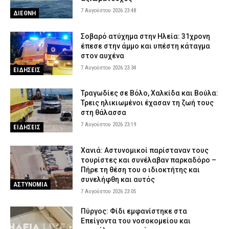
7 Αυγούστου 2026 23:48
Γρεβενά: Ο Σύλλογος Αλληλεγγύης και Εθελοντισμού «Ελπίδα»
ΔΙΕΘΝΗ
προχώρησε σε δωρεά ειδών ιματισμού στο Αστυνομικό Τμήμα
7 Αυγούστου 2026 16:48
ΣΩΜΑΤΑ ΑΣΦΑΛΕΙΑΣ
Σοβαρό ατύχημα στην Ηλεία: 31χρονη
έπεσε στην άμμο και υπέστη κάταγμα
Κορινθία: Μήνυμα του 112 για φωτιά στο Στεφάνι –
στον αυχένα
«Παραμείνετε σε ετοιμότητα»
7 Αυγούστου 2026 23:34
ΕΙΔΗΣΕΙΣ
7 Αυγούστου 2026 16:35
ΕΙΔΗΣΕΙΣ
Πιερία: Συνελήφθησαν δύο άνδρες που διέρρηξαν ΙΧ και άρπαξαν
Τραγωδίες σε Βόλο, Χαλκίδα και Βούλα:
αντικείμενα αξίας άνω των 19.000 ευρώ
Τρεις ηλικιωμένοι έχασαν τη ζωή τους
στη θάλασσα
7 Αυγούστου 2026 16:23
ΑΣΤΥΝΟΜΙΑ
7 Αυγούστου 2026 23:19
ΕΙΔΗΣΕΙΣ
Χανιά: Αστυνομικοί παρίσταναν τους
τουρίστες και συνέλαβαν παρκαδόρο –
Πήρε τη θέση του ο ιδιοκτήτης και
συνελήφθη και αυτός
ΑΣΤΥΝΟΜΙΑ
7 Αυγούστου 2026 23:05
Πύργος: Φίδι εμφανίστηκε στα
Επείγοντα του νοσοκομείου και