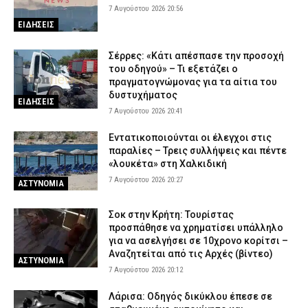
7 Αυγούστου 2026 20:56
ΕΙΔΗΣΕΙΣ
Σέρρες: «Κάτι απέσπασε την προσοχή
του οδηγού» – Τι εξετάζει ο
πραγματογνώμονας για τα αίτια του
δυστυχήματος
ΕΙΔΗΣΕΙΣ
7 Αυγούστου 2026 20:41
Εντατικοποιούνται οι έλεγχοι στις
παραλίες – Τρεις συλλήψεις και πέντε
«λουκέτα» στη Χαλκιδική
7 Αυγούστου 2026 20:27
ΑΣΤΥΝΟΜΙΑ
Σοκ στην Κρήτη: Τουρίστας
προσπάθησε να χρηματίσει υπάλληλο
για να ασελγήσει σε 10χρονο κορίτσι –
Αναζητείται από τις Αρχές (βίντεο)
ΑΣΤΥΝΟΜΙΑ
7 Αυγούστου 2026 20:12
Λάρισα: Οδηγός δικύκλου έπεσε σε