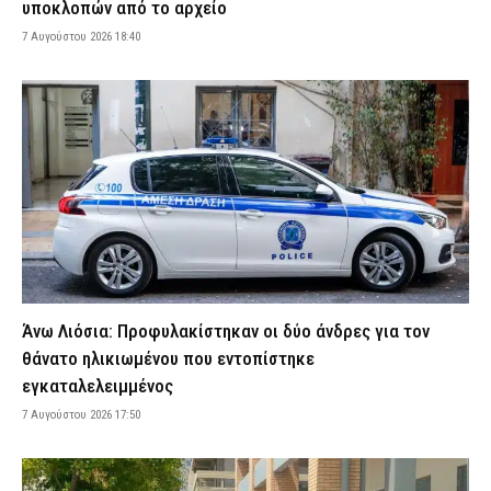
υποκλοπών από το αρχείο
διακίνηση ναρκωτικών (εικόνα)
7 Αυγούστου 2026 18:40
7 Αυγούστου 2026 19:26
ΑΣΤΥΝΟΜΙΑ
Χριστοφορίδης Κωνσταντίνος (ΕΑΥΘ): «41 βαθμοί μέσα στα
λεωφορεία της ΔΑΕΘ»
7 Αυγούστου 2026 19:14
ΑΠΟΨΕΙΣ
«Καμπανάκι» από τον ΟΟΣΑ: Στην Ελλάδα η μεγαλύτερη πτώση
του πραγματικού εισοδήματος των νοικοκυριών
7 Αυγούστου 2026 19:01
CAPITAL
Άρειος Πάγος: Δεν ανασύρεται η υπόθεση των υποκλοπών από
το αρχείο
7 Αυγούστου 2026 18:40
ΔΙΚΑΙΟΣΥΝΗ
Άνω Λιόσια: Προφυλακίστηκαν οι δύο άνδρες για τον
Συνελήφθησαν τέσσερις διακινητές μεταναστών σε Έβρο και
θάνατο ηλικιωμένου που εντοπίστηκε
Ροδόπη – Μετέφεραν 15 αλλοδαπούς
εγκαταλελειμμένος
7 Αυγούστου 2026 18:27
ΑΣΤΥΝΟΜΙΑ
7 Αυγούστου 2026 17:50
Πυρκαγιά στην Ερμακιά Κοζάνης – Στη μάχη εναέρια και επίγεια
μέσα
7 Αυγούστου 2026 18:15
ΕΙΔΗΣΕΙΣ