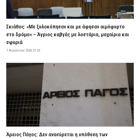
Εντατικοποιούνται οι έλεγχοι στις παραλίες – Τρεις συλλήψεις
και πέντε «λουκέτα» στη Χαλκιδική
7 Αυγούστου 2026 20:27
ΑΣΤΥΝΟΜΙΑ
Σκιάθος: «Με ξυλοκόπησαν και με άφησαν αιμόφυρτο
Σοκ στην Κρήτη: Τουρίστας προσπάθησε να χρηματίσει
στο δρόμο» – Άγριος καβγάς με λοστάρια, μαχαίρια και
υπάλληλο για να ασελγήσει σε 10χρονο κορίτσι – Αναζητείται
σφυριά
από τις Αρχές (βίντεο)
7 Αυγούστου 2026 21:53
7 Αυγούστου 2026 20:12
ΑΣΤΥΝΟΜΙΑ
Λάρισα: Οδηγός δικύκλου έπεσε σε σταθμευμένο αυτοκίνητο
και εγκατέλειψε το σημείο – Δείτε βίντεο
7 Αυγούστου 2026 20:06
ΕΙΔΗΣΕΙΣ
Εικόνες καταστροφής σε εκκλησάκι στον Σαρωνικό –
Βανδάλισαν ακόμη και το Ιερό
7 Αυγούστου 2026 19:51
ΕΙΔΗΣΕΙΣ
ΠΟΜΑΣ: «Όχι στη συγχώνευση των Μετοχικών Ταμείων των ΕΔ
και των Ειδικών Λογαριασμών Αλληλοβοηθείας»
7 Αυγούστου 2026 19:39
ΣΩΜΑΤΑ ΑΣΦΑΛΕΙΑΣ
Άρειος Πάγος: Δεν ανασύρεται η υπόθεση των
Μαρούσι: Συνελήφθη 35χρονος σε προαύλιο σχολείου για