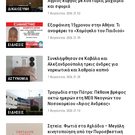
Άγριος καβγάς με λοστάρια, μαχαίρια
και σφυριά
ΔΙΚΑΙΟΣΥΝΗ
7 Αυγούστου 2026 21:53
Εξαφάνιση 15χρονου στην Αθήνα: Τι
αναφέρει το «Χαμόγελο του Παιδιού»
7 Αυγούστου 2026 21:39
ΕΙΔΗΣΕΙΣ
Συνελήφθησαν σε Καβάλα και
Αλεξανδρούπολη τρεις άνδρες για
ναρκωτικά και λαθραίο καπνό
7 Αυγούστου 2026 21:24
ΑΣΤΥΝΟΜΙΑ
Τραγωδία στην Πάτρα: Πέθανε βρέφος
οκτώ ημερών στη ΜΕΘ Νεογνών του
Νοσοκομείου «Άγιος Ανδρέας»
7 Αυγούστου 2026 21:10
ΕΙΔΗΣΕΙΣ
Σητεία: Φωτιά στα Αχλάδια – Μεγάλη
κινητοποίηση από την Πυροσβεστική