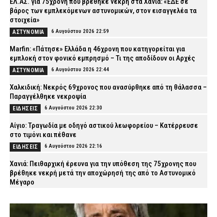
ΕΛ.ΑΣ. για 75χρονη που βρέθηκε νεκρή στα Χανιά: «ΕΔΕ σε
βάρος των εμπλεκόμενων αστυνομικών, στον εισαγγελέα τα
στοιχεία»
6 Αυγούστου 2026 22:59
ΑΣΤΥΝΟΜΙΑ
Marfin: «Πάτησε» Ελλάδα η 46χρονη που κατηγορείται για
εμπλοκή στον φονικό εμπρησμό – Τι της αποδίδουν οι Αρχές
6 Αυγούστου 2026 22:44
ΑΣΤΥΝΟΜΙΑ
Χαλκιδική: Νεκρός 69χρονος που ανασύρθηκε από τη θάλασσα –
Παραγγέλθηκε νεκροψία
6 Αυγούστου 2026 22:30
ΕΙΔΗΣΕΙΣ
Αίγιο: Τραγωδία με οδηγό αστικού λεωφορείου – Κατέρρευσε
στο τιμόνι και πέθανε
6 Αυγούστου 2026 22:16
ΕΙΔΗΣΕΙΣ
Χανιά: Πειθαρχική έρευνα για την υπόθεση της 75χρονης που
βρέθηκε νεκρή μετά την αποχώρησή της από το Αστυνομικό
Μέγαρο
6 Αυγούστου 2026 22:01
ΑΣΤΥΝΟΜΙΑ
Εύβοια: Νεκρός ο 35χρονος που πάλευε για τη ζωή του μετά το