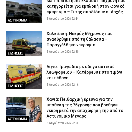
Marfin: «Πάτησε» Ελλάδα η 46χρονη που
κατηγορείται για εμπλοκή στον φονικό
εμπρησμό – Τι της αποδίδουν οι Αρχές
6 Αυγούστου 2026 22:44
ΑΣΤΥΝΟΜΙΑ
Χαλκιδική: Νεκρός 69χρονος που
ανασύρθηκε από τη θάλασσα –
Παραγγέλθηκε νεκροψία
6 Αυγούστου 2026 22:30
ΕΙΔΗΣΕΙΣ
Αίγιο: Τραγωδία με οδηγό αστικού
λεωφορείου – Κατέρρευσε στο τιμόνι
και πέθανε
6 Αυγούστου 2026 22:16
ΕΙΔΗΣΕΙΣ
Χανιά: Πειθαρχική έρευνα για την
υπόθεση της 75χρονης που βρέθηκε
νεκρή μετά την αποχώρησή της από το
Αστυνομικό Μέγαρο
ΑΣΤΥΝΟΜΙΑ
6 Αυγούστου 2026 22:01