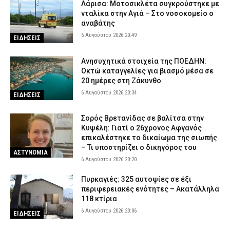
Λάρισα: Μοτοσικλέτα συγκρούστηκε με
νταλίκα στην Αγιά – Στο νοσοκομείο ο
αναβάτης
6 Αυγούστου 2026 20:49
ΕΙΔΗΣΕΙΣ
Ανησυχητικά στοιχεία της ΠΟΕΔΗΝ:
Οκτώ καταγγελίες για βιασμό μέσα σε
20 ημέρες στη Ζάκυνθο
6 Αυγούστου 2026 20:34
ΕΙΔΗΣΕΙΣ
Σορός Βρετανίδας σε βαλίτσα στην
Κυψέλη: Γιατί ο 26χρονος Αφγανός
επικαλέστηκε το δικαίωμα της σιωπής
– Τι υποστηρίζει ο δικηγόρος του
ΑΣΤΥΝΟΜΙΑ
6 Αυγούστου 2026 20:20
Πυρκαγιές: 325 αυτοψίες σε έξι
περιφερειακές ενότητες – Ακατάλληλα
118 κτίρια
6 Αυγούστου 2026 20:06
ΕΙΔΗΣΕΙΣ