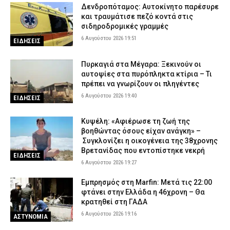
Δενδροπόταμος: Αυτοκίνητο παρέσυρε
και τραυμάτισε πεζό κοντά στις
σιδηροδρομικές γραμμές
6 Αυγούστου 2026 19:51
ΕΙΔΗΣΕΙΣ
Πυρκαγιά στα Μέγαρα: Ξεκινούν οι
αυτοψίες στα πυρόπληκτα κτίρια – Τι
πρέπει να γνωρίζουν οι πληγέντες
6 Αυγούστου 2026 19:40
ΕΙΔΗΣΕΙΣ
Κυψέλη: «Αφιέρωσε τη ζωή της
βοηθώντας όσους είχαν ανάγκη» –
Συγκλονίζει η οικογένεια της 38χρονης
Βρετανίδας που εντοπίστηκε νεκρή
ΕΙΔΗΣΕΙΣ
6 Αυγούστου 2026 19:27
Εμπρησμός στη Marfin: Μετά τις 22:00
φτάνει στην Ελλάδα η 46χρονη – Θα
κρατηθεί στη ΓΑΔΑ
6 Αυγούστου 2026 19:16
ΑΣΤΥΝΟΜΙΑ