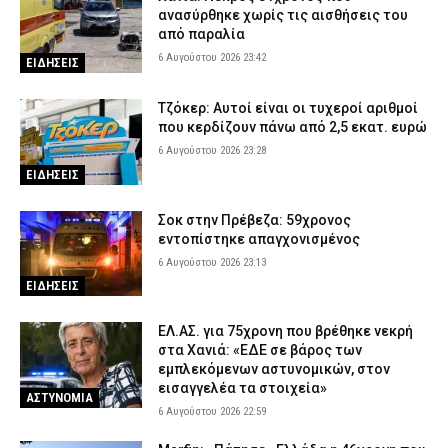
του 26χρονου Αφγανού για τη βαλίτσα με τη σορό
ανασύρθηκε χωρίς τις αισθήσεις του
από παραλία
6 Αυγούστου 2026 17:15
ΑΣΤΥΝΟΜΙΑ
6 Αυγούστου 2026 23:42
ΕΙΔΗΣΕΙΣ
Σαμοθράκη: Επιχείρηση διάσωσης 15χρονης που τραυματίστηκε
στο κεφάλι στη Γριά Βάθρα
Τζόκερ: Αυτοί είναι οι τυχεροί αριθμοί
6 Αυγούστου 2026 17:02
ΕΙΔΗΣΕΙΣ
που κερδίζουν πάνω από 2,5 εκατ. ευρώ
Χαλκιδική: Πυροσβέστες έσβησαν μέσα σε 15 λεπτά φωτιά στο
6 Αυγούστου 2026 23:28
Πόρτο Καρράς
ΕΙΔΗΣΕΙΣ
6 Αυγούστου 2026 16:50
ΕΙΔΗΣΕΙΣ
Σοκ στην Πρέβεζα: 59χρονος
Meteo: Πότε αρχίζει η περίοδος των δασικών πυρκαγιών στην
εντοπίστηκε απαγχονισμένος
Ελλάδα – Οι έξι πιο επικίνδυνες εβδομάδες του έτους
6 Αυγούστου 2026 23:13
6 Αυγούστου 2026 16:37
ΕΙΔΗΣΕΙΣ
ΕΙΔΗΣΕΙΣ
ΕΛ.ΑΣ. για 75χρονη που βρέθηκε νεκρή
στα Χανιά: «ΕΔΕ σε βάρος των
εμπλεκόμενων αστυνομικών, στον
εισαγγελέα τα στοιχεία»
ΑΣΤΥΝΟΜΙΑ
6 Αυγούστου 2026 22:59