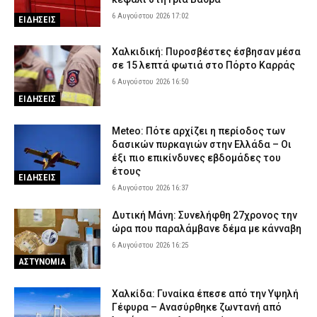
Ποιοι φορείς χρειάζονται ενημέρωση μετά την έκδοση της
6 Αυγούστου 2026 17:02
ΕΙΔΗΣΕΙΣ
νέας ταυτότητας – Αναλυτικός οδηγός
6 Αυγούστου 2026 10:30
ΕΙΔΗΣΕΙΣ
Χαλκιδική: Πυροσβέστες έσβησαν μέσα
Θεσσαλονίκη: 22χρονος οδηγούσε ενώ του είχε αφαιρεθεί το
σε 15 λεπτά φωτιά στο Πόρτο Καρράς
δίπλωμα και ενεπλάκη σε τροχαίο
6 Αυγούστου 2026 16:50
6 Αυγούστου 2026 10:17
ΑΣΤΥΝΟΜΙΑ
ΕΙΔΗΣΕΙΣ
Επεισόδιο σε νυχτερινό κέντρο στο Αίγιο: Δύο αλλοδαπές
Meteo: Πότε αρχίζει η περίοδος των
ξυλοκόπησαν και λήστεψαν γυναίκα – Συνελήφθησαν από την
δασικών πυρκαγιών στην Ελλάδα – Οι
ΕΛ.ΑΣ.
έξι πιο επικίνδυνες εβδομάδες του
6 Αυγούστου 2026 10:03
ΑΣΤΥΝΟΜΙΑ
έτους
ΕΙΔΗΣΕΙΣ
6 Αυγούστου 2026 16:37
Δυτική Μάνη: Συνελήφθη 27χρονος την
ώρα που παραλάμβανε δέμα με κάνναβη
6 Αυγούστου 2026 16:25
ΑΣΤΥΝΟΜΙΑ
Χαλκίδα: Γυναίκα έπεσε από την Υψηλή
Γέφυρα – Ανασύρθηκε ζωντανή από