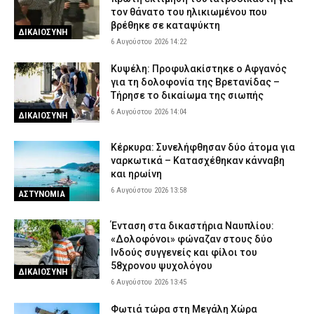
τον θάνατο του ηλικιωμένου που
βρέθηκε σε καταψύκτη
ΔΙΚΑΙΟΣΥΝΗ
6 Αυγούστου 2026 14:22
Κυψέλη: Προφυλακίστηκε ο Αφγανός
για τη δολοφονία της Βρετανίδας –
Τήρησε το δικαίωμα της σιωπής
6 Αυγούστου 2026 14:04
ΔΙΚΑΙΟΣΥΝΗ
Κέρκυρα: Συνελήφθησαν δύο άτομα για
ναρκωτικά – Κατασχέθηκαν κάνναβη
και ηρωίνη
6 Αυγούστου 2026 13:58
ΑΣΤΥΝΟΜΙΑ
Ένταση στα δικαστήρια Ναυπλίου:
«Δολοφόνοι» φώναζαν στους δύο
Ινδούς συγγενείς και φίλοι του
58χρονου ψυχολόγου
ΔΙΚΑΙΟΣΥΝΗ
6 Αυγούστου 2026 13:45
Φωτιά τώρα στη Μεγάλη Χώρα