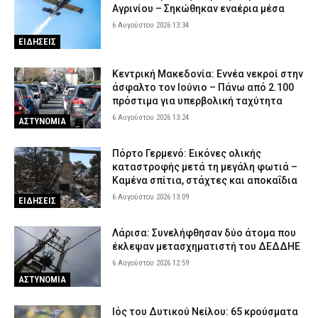
Αγρινίου – Σηκώθηκαν εναέρια μέσα
6 Αυγούστου 2026 13:34
ΕΙΔΗΣΕΙΣ
Κεντρική Μακεδονία: Εννέα νεκροί στην
άσφαλτο τον Ιούνιο – Πάνω από 2.100
πρόστιμα για υπερβολική ταχύτητα
6 Αυγούστου 2026 13:24
ΑΣΤΥΝΟΜΙΑ
Πόρτο Γερμενό: Εικόνες ολικής
καταστροφής μετά τη μεγάλη φωτιά –
Καμένα σπίτια, στάχτες και αποκαΐδια
6 Αυγούστου 2026 13:09
ΕΙΔΗΣΕΙΣ
Λάρισα: Συνελήφθησαν δύο άτομα που
έκλεψαν μετασχηματιστή του ΔΕΔΔΗΕ
6 Αυγούστου 2026 12:59
ΑΣΤΥΝΟΜΙΑ
Ιός του Δυτικού Νείλου: 65 κρούσματα