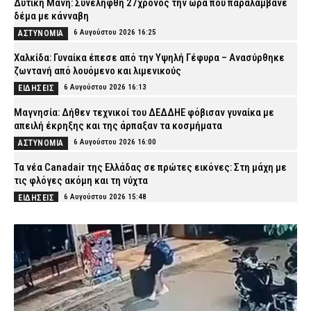
Δυτική Μάνη: Συνελήφθη 27χρονος την ώρα που παραλάμβανε
δέμα με κάνναβη
6 Αυγούστου 2026 16:25
ΑΣΤΥΝΟΜΙΑ
Χαλκίδα: Γυναίκα έπεσε από την Υψηλή Γέφυρα – Ανασύρθηκε
ζωντανή από λουόμενο και λιμενικούς
6 Αυγούστου 2026 16:13
ΕΙΔΗΣΕΙΣ
Μαγνησία: Δήθεν τεχνικοί του ΔΕΔΔΗΕ φόβισαν γυναίκα με
απειλή έκρηξης και της άρπαξαν τα κοσμήματα
6 Αυγούστου 2026 16:00
ΑΣΤΥΝΟΜΙΑ
Τα νέα Canadair της Ελλάδας σε πρώτες εικόνες: Στη μάχη με
τις φλόγες ακόμη και τη νύχτα
6 Αυγούστου 2026 15:48
ΕΙΔΗΣΕΙΣ
Φωτιά στην περιοχή Κολυμπάδα στην Σκύρο – Ισχυρή
κινητοποίηση της Πυροσβεστικής
6 Αυγούστου 2026 15:35
ΕΙΔΗΣΕΙΣ
Κόρινθος: Άνδρας έσπασε τζαμαρία καταστήματος με πλάκα
πεζοδρομίου – Δείτε βίντεο
6 Αυγούστου 2026 15:07
ΑΣΤΥΝΟΜΙΑ