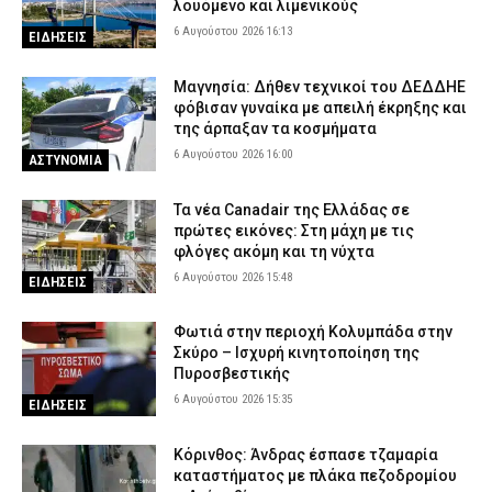
λουόμενο και λιμενικούς
6 Αυγούστου 2026 16:13
ΕΙΔΗΣΕΙΣ
Μαγνησία: Δήθεν τεχνικοί του ΔΕΔΔΗΕ
φόβισαν γυναίκα με απειλή έκρηξης και
της άρπαξαν τα κοσμήματα
6 Αυγούστου 2026 16:00
ΑΣΤΥΝΟΜΙΑ
Τα νέα Canadair της Ελλάδας σε
πρώτες εικόνες: Στη μάχη με τις
φλόγες ακόμη και τη νύχτα
6 Αυγούστου 2026 15:48
ΕΙΔΗΣΕΙΣ
Φωτιά στην περιοχή Κολυμπάδα στην
Σκύρο – Ισχυρή κινητοποίηση της
Πυροσβεστικής
6 Αυγούστου 2026 15:35
ΕΙΔΗΣΕΙΣ
Κόρινθος: Άνδρας έσπασε τζαμαρία
καταστήματος με πλάκα πεζοδρομίου