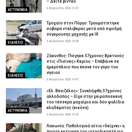
– Δείτε βίντεο
6 Αυγούστου 2026 15:07
ΑΣΤΥΝΟΜΙΑ
Τροχαίο στον Πύργο: Τραυματίστηκε
σοβαρά ντελιβεράς μετά από σφοδρή
σύγκρουσης μηχανής με ΙΧ
6 Αυγούστου 2026 14:58
ΕΙΔΗΣΕΙΣ
Ζάκυνθος: Πνίγηκε 57χρονος Βρετανός
στις «Πισίνες» Κερίου – Επέβαινε σε
ημερόπλοιο που έκανε τον γύρο του
νησιού
ΕΙΔΗΣΕΙΣ
6 Αυγούστου 2026 14:47
«Ελ. Βενιζέλος»: Συνελήφθη 37χρονος
αλλοδαπός – Είχε στην χειραποσκευή
του τέσσερα μαχαίρια και δύο ψαλίδια
κλαδέματος (εικόνα)
ΑΣΤΥΝΟΜΙΑ
6 Αυγούστου 2026 14:35
Λακωνία: Παθολογικά αίτια «δείχνει» η
πρώτη εκτίμηση του ιατροδικαστή για