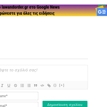
{}
[+]
Name*
Email*