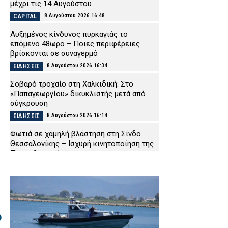
μέχρι τις 14 Αυγούστου
8 Αυγούστου 2026 16:48
CAPITAL
Αυξημένος κίνδυνος πυρκαγιάς το
επόμενο 48ωρο – Ποιες περιφέρειες
βρίσκονται σε συναγερμό
8 Αυγούστου 2026 16:34
ΕΙΔΗΣΕΙΣ
Σοβαρό τροχαίο στη Χαλκιδική: Στο
«Παπαγεωργίου» δικυκλιστής μετά από
σύγκρουση
8 Αυγούστου 2026 16:14
ΕΙΔΗΣΕΙΣ
Φωτιά σε χαμηλή βλάστηση στη Σίνδο
Θεσσαλονίκης – Ισχυρή κινητοποίηση της
Πυροσβεστικής
8 Αυγούστου 2026 16:01
ΕΙΔΗΣΕΙΣ
Λευκάδα: Συνελήφθη 58χρονος μετά την
καταγγελία της συντρόφου του για
ενδοοικογενειακή βία
ο
8 Αυγούστου 2026 15:48
ΑΣΤΥΝΟΜΙΑ